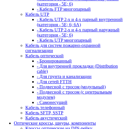
(категория - 5Е; 6)
- Кабель FTP многопарный
Кабель UTP
- Кабель UTP 2-х и 4-х парный внутренний
(категория - 5Е; 6; 6А)
- Кабель UTP 2-х и 4-х парный наружный
(категория - 5Е; 6)
- Кабель UTP многопарный
Кабель для систем пожарно-охранной
сигнализации
Кабель оптический
- Бронированный
- Для внутренней прокладки (Distribution
cable)
- Для грунта и канализации
- Для сетей FTTH
- Подвесной с тросом (модульный)
- Подвесной с тросом (с центральным
модулем)
- Самонесущий
Кабель телефонный
Кабель SFTP, SSTP
Кабель акустический
Оптические кроссы, шнуры, компоненты
Кроссы оптические на DIN-рейку