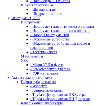
- Патч-корды UTP кат.6а
Шнуры телефонные
- Шнуры витые
- Шнуры линейные
Инструмент, УЗК
Инструмент
- Инструмент для оптического волокна
- Инструмент для очистки и обрезки
- Наборы инструментов
- Обжимные устройства
- Обжимные устройства для клемм и
наконечников
- Тестеры кабеля
Мультиметры
УЗК
- Мини УЗК в бухте
- Ремкомплекты для УЗК
- УЗК на тележке
Аксессуары для монтажа
Гофротруба, изолента
- Изолента
- Клипса монтажная
- Труба гофрированная ПВХ, серая
- Труба гофрированная ПНД, черная
Кабель-канал, аксессуары