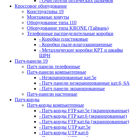
- Очистители оптических разъемов
Кроссовое оборудование
Конструктивы 19
Монтажные хомуты
Оборудование типа 110
Оборудование типа KRONE (Тайвань)
Телефонные распределительные коробки
- Коробки пластиковые
- Коробки пыле-влагозащищенные
- Металлические коробки КРТ и шкафы
ШРН
Патч-панели 19
Патч панели телефонные
Патч-панели компьютерные
- Неэкранированные кат.5е
- Патч панели неэкранированные кат.6, 6А
- Патч панели экранированные
Патч-панели настенные
Патч-корды
Патч-корды компьютерные
- Патч-корды FTP кат.5е (экранированные)
- Патч-корды FTP кат.6 (экранированные)
- Патч-корды FTP кат.6а (экранированные)
- Патч-корды UTP кат.5е
- Патч-корды UTP кат.6