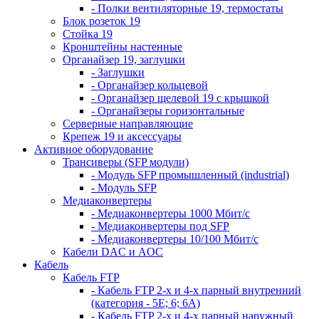
- Полки вентиляторные 19, термостаты
Блок розеток 19
Стойка 19
Кронштейны настенные
Органайзер 19, заглушки
- Заглушки
- Органайзер кольцевой
- Органайзер щелевой 19 с крышкой
- Органайзеры горизонтальные
Серверные направляющие
Крепеж 19 и аксессуары
Активное оборудование
Трансиверы (SFP модули)
- Модуль SFP промышленный (industrial)
- Модуль SFP
Медиаконвертеры
- Медиаконвертеры 1000 Мбит/с
- Медиаконвертеры под SFP
- Медиаконвертеры 10/100 Мбит/с
Кабели DAC и AOC
Кабель
Кабель FTP
- Кабель FTP 2-х и 4-х парный внутренний
(категория - 5Е; 6; 6А)
- Кабель FTP 2-х и 4-х парный наружный