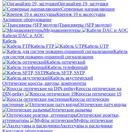
Органайзер 19, заглушки
Серверные направляющие
Крепеж 19 и аксессуары
Активное оборудование
Трансиверы (SFP модули)
Медиаконвертеры
Кабели DAC и AOC
Кабель
Кабель FTP
Кабель UTP
Кабель
для систем пожарно-охранной сигнализации
Кабель оптический
Кабель телефонный
Кабель SFTP, SSTP
Кабель акустический
Оптические кроссы, шнуры, компоненты
Кроссы оптические на
DIN-рейку
Кроссы оптические 19
Кроссы оптические
настенные
Оптические патч корды
Оптические разъемы
Оптические розетки,
аттенюаторы
Муфты оптические
Аксессуары и расходники
Кроссовое оборудование