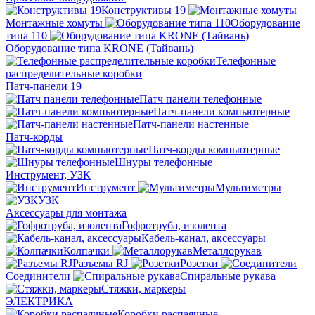
Конструктивы 19
Монтажные хомуты
Оборудование
типа 110
Оборудование типа KRONE (Тайвань)
Телефонные
распределительные коробки
Патч-панели 19
Патч панели телефонные
Патч-панели компьютерные
Патч-панели настенные
Патч-корды
Патч-корды компьютерные
Шнуры телефонные
Инструмент, УЗК
Инструмент
Мультиметры
УЗК
Аксессуары для монтажа
Гофротруба, изолента
Кабель-канал, аксессуары
Колпачки
Металлорукав
Разъемы RJ
Розетки
Соединители
Спиральные рукава
Стяжки, маркеры
ЭЛЕКТРИКА
Коробки распаячные