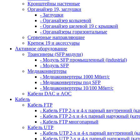
Кронштейны настенные
Органайзер 19, заглушки
- Заглушки
- Органайзер кольцевой
- Органайзер щелевой 19 с крышкой
- Органайзеры горизонтальные
Серверные направляющие
Крепеж 19 и аксессуары
Активное оборудование
Трансиверы (SFP модули)
- Модуль SFP промышленный (industrial)
- Модуль SFP
Медиаконвертеры
- Медиаконвертеры 1000 Мбит/с
- Медиаконвертеры под SFP
- Медиаконвертеры 10/100 Мбит/с
Кабели DAC и AOC
Кабель
Кабель FTP
- Кабель FTP 2-х и 4-х парный внутренний (кат
- Кабель FTP 2-х и 4-х парный наружный (кате
- Кабель FTP многопарный
Кабель UTP
- Кабель UTP 2-х и 4-х парный внутренний (кат
- Кабель UTP 2-х и 4-х парный наружный (кате