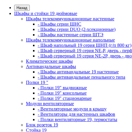
Назад
Шкафы и стойки 19 дюймовые
Шкафы телекоммуникационные настенные
- Шкафы серии ШНС
- Шкафы серии DUO (2-хсекционные)
- Шкафы настенные серии ШТЭ
Шкафы телекоммуникационные напольные
- Шкаф напольный 19 серия ШНП (г/п 800 кг)
- Шкаф серверный 19 серия NE-P, дверь - пер
- Шкаф серверный 19 серия NE-2P, дверь - д
Климатические шкафы
Антивандальные шкафы
- Шкафы антивандальные 19 настенные
- Шкафы антивандальные пенального типа
Полки 19 "
- Полки 19" выдвижные
- Полки 19" консольные
- Полки 19" стационарные
Модули вентиляторные
- Вентиляторные модули в крышу
- Вентиляторы для настенных шкафов
- Полки вентиляторные 19, термостаты
Блок розеток 19
Стойка 19