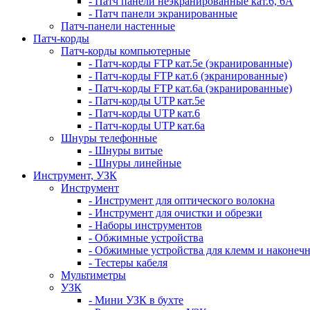
- Патч панели неэкранированные кат.6, 6А
- Патч панели экранированные
Патч-панели настенные
Патч-корды
Патч-корды компьютерные
- Патч-корды FTP кат.5е (экранированные)
- Патч-корды FTP кат.6 (экранированные)
- Патч-корды FTP кат.6а (экранированные)
- Патч-корды UTP кат.5е
- Патч-корды UTP кат.6
- Патч-корды UTP кат.6а
Шнуры телефонные
- Шнуры витые
- Шнуры линейные
Инструмент, УЗК
Инструмент
- Инструмент для оптического волокна
- Инструмент для очистки и обрезки
- Наборы инструментов
- Обжимные устройства
- Обжимные устройства для клемм и наконеч
- Тестеры кабеля
Мультиметры
УЗК
- Мини УЗК в бухте