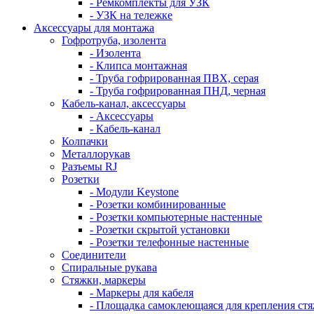
- Ремкомплекты для УЗК
- УЗК на тележке
Аксессуары для монтажа
Гофротруба, изолента
- Изолента
- Клипса монтажная
- Труба гофрированная ПВХ, серая
- Труба гофрированная ПНД, черная
Кабель-канал, аксессуары
- Аксессуары
- Кабель-канал
Колпачки
Металлорукав
Разъемы RJ
Розетки
- Модули Keystone
- Розетки комбинированные
- Розетки компьютерные настенные
- Розетки скрытой установки
- Розетки телефонные настенные
Соединители
Спиральные рукава
Стяжки, маркеры
- Маркеры для кабеля
- Площадка самоклеющаяся для крепления ст