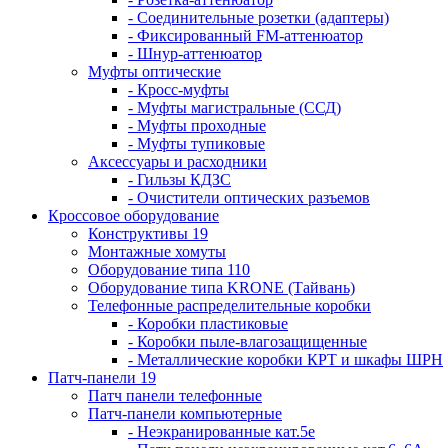
- Соединительные розетки (адаптеры)
- Фиксированный FM-аттенюатор
- Шнур-аттенюатор
Муфты оптические
- Кросс-муфты
- Муфты магистральные (ССД)
- Муфты проходные
- Муфты тупиковые
Аксессуары и расходники
- Гильзы КДЗС
- Очистители оптических разъемов
Кроссовое оборудование
Конструктивы 19
Монтажные хомуты
Оборудование типа 110
Оборудование типа KRONE (Тайвань)
Телефонные распределительные коробки
- Коробки пластиковые
- Коробки пыле-влагозащищенные
- Металлические коробки КРТ и шкафы ШРН
Патч-панели 19
Патч панели телефонные
Патч-панели компьютерные
- Неэкранированные кат.5е