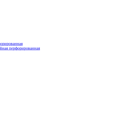
форированная
войная перфорированная