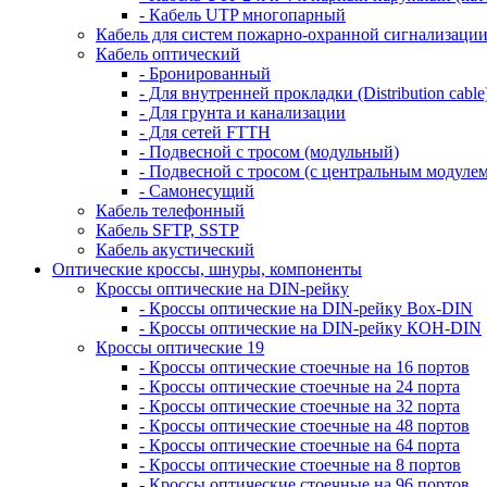
- Кабель UTP многопарный
Кабель для систем пожарно-охранной сигнализаци
Кабель оптический
- Бронированный
- Для внутренней прокладки (Distribution cable
- Для грунта и канализации
- Для сетей FTTH
- Подвесной с тросом (модульный)
- Подвесной с тросом (с центральным модулем
- Самонесущий
Кабель телефонный
Кабель SFTP, SSTP
Кабель акустический
Оптические кроссы, шнуры, компоненты
Кроссы оптические на DIN-рейку
- Кроссы оптические на DIN-рейку Box-DIN
- Кроссы оптические на DIN-рейку КОН-DIN
Кроссы оптические 19
- Кроссы оптические стоечные на 16 портов
- Кроссы оптические стоечные на 24 порта
- Кроссы оптические стоечные на 32 порта
- Кроссы оптические стоечные на 48 портов
- Кроссы оптические стоечные на 64 порта
- Кроссы оптические стоечные на 8 портов
- Кроссы оптические стоечные на 96 портов