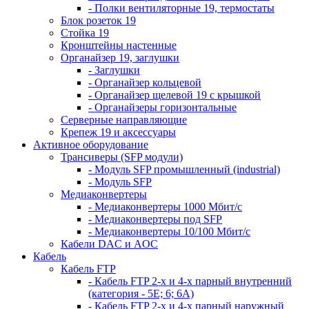
- Полки вентиляторные 19, термостаты
Блок розеток 19
Стойка 19
Кронштейны настенные
Органайзер 19, заглушки
- Заглушки
- Органайзер кольцевой
- Органайзер щелевой 19 с крышкой
- Органайзеры горизонтальные
Серверные направляющие
Крепеж 19 и аксессуары
Активное оборудование
Трансиверы (SFP модули)
- Модуль SFP промышленный (industrial)
- Модуль SFP
Медиаконвертеры
- Медиаконвертеры 1000 Мбит/с
- Медиаконвертеры под SFP
- Медиаконвертеры 10/100 Мбит/с
Кабели DAC и AOC
Кабель
Кабель FTP
- Кабель FTP 2-х и 4-х парный внутренний
(категория - 5Е; 6; 6А)
- Кабель FTP 2-х и 4-х парный наружный