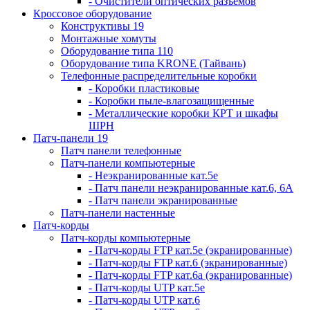
- Очистители оптических разъемов
Кроссовое оборудование
Конструктивы 19
Монтажные хомуты
Оборудование типа 110
Оборудование типа KRONE (Тайвань)
Телефонные распределительные коробки
- Коробки пластиковые
- Коробки пыле-влагозащищенные
- Металлические коробки КРТ и шкафы
ШРН
Патч-панели 19
Патч панели телефонные
Патч-панели компьютерные
- Неэкранированные кат.5е
- Патч панели неэкранированные кат.6, 6А
- Патч панели экранированные
Патч-панели настенные
Патч-корды
Патч-корды компьютерные
- Патч-корды FTP кат.5е (экранированные)
- Патч-корды FTP кат.6 (экранированные)
- Патч-корды FTP кат.6а (экранированные)
- Патч-корды UTP кат.5е
- Патч-корды UTP кат.6