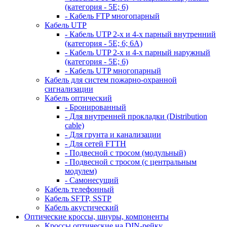
(категория - 5Е; 6)
- Кабель FTP многопарный
Кабель UTP
- Кабель UTP 2-х и 4-х парный внутренний
(категория - 5Е; 6; 6А)
- Кабель UTP 2-х и 4-х парный наружный
(категория - 5Е; 6)
- Кабель UTP многопарный
Кабель для систем пожарно-охранной
сигнализации
Кабель оптический
- Бронированный
- Для внутренней прокладки (Distribution
cable)
- Для грунта и канализации
- Для сетей FTTH
- Подвесной с тросом (модульный)
- Подвесной с тросом (с центральным
модулем)
- Самонесущий
Кабель телефонный
Кабель SFTP, SSTP
Кабель акустический
Оптические кроссы, шнуры, компоненты
Кроссы оптические на DIN-рейку