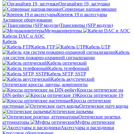
Органайзер 19, заглушки
Серверные направляющие
Крепеж 19 и аксессуары
Активное оборудование
Трансиверы (SFP модули)
Медиаконвертеры
Кабели DAC и AOC
Кабель
Кабель FTP
Кабель UTP
Кабель
для систем пожарно-охранной сигнализации
Кабель оптический
Кабель телефонный
Кабель SFTP, SSTP
Кабель акустический
Оптические кроссы, шнуры, компоненты
Кроссы оптические на
DIN-рейку
Кроссы оптические 19
Кроссы оптические
настенные
Оптические патч корды
Оптические разъемы
Оптические розетки,
аттенюаторы
Муфты оптические
Аксессуары и расходники
Кроссовое оборудование