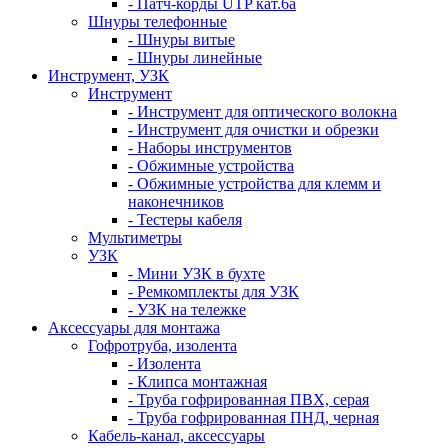
- Патч-корды UTP кат.6а
Шнуры телефонные
- Шнуры витые
- Шнуры линейные
Инструмент, УЗК
Инструмент
- Инструмент для оптического волокна
- Инструмент для очистки и обрезки
- Наборы инструментов
- Обжимные устройства
- Обжимные устройства для клемм и
наконечников
- Тестеры кабеля
Мультиметры
УЗК
- Мини УЗК в бухте
- Ремкомплекты для УЗК
- УЗК на тележке
Аксессуары для монтажа
Гофротруба, изолента
- Изолента
- Клипса монтажная
- Труба гофрированная ПВХ, серая
- Труба гофрированная ПНД, черная
Кабель-канал, аксессуары