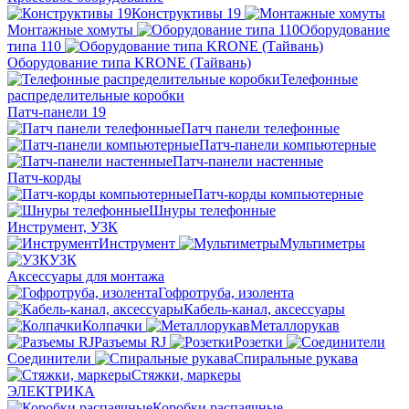
Конструктивы 19
Монтажные хомуты
Оборудование
типа 110
Оборудование типа KRONE (Тайвань)
Телефонные
распределительные коробки
Патч-панели 19
Патч панели телефонные
Патч-панели компьютерные
Патч-панели настенные
Патч-корды
Патч-корды компьютерные
Шнуры телефонные
Инструмент, УЗК
Инструмент
Мультиметры
УЗК
Аксессуары для монтажа
Гофротруба, изолента
Кабель-канал, аксессуары
Колпачки
Металлорукав
Разъемы RJ
Розетки
Соединители
Спиральные рукава
Стяжки, маркеры
ЭЛЕКТРИКА
Коробки распаячные