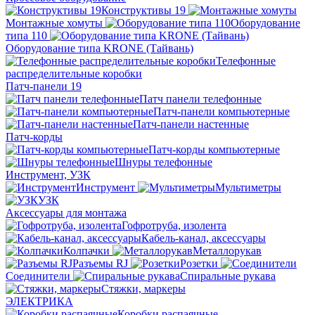
Конструктивы 19
Монтажные хомуты
Оборудование
типа 110
Оборудование типа KRONE (Тайвань)
Телефонные
распределительные коробки
Патч-панели 19
Патч панели телефонные
Патч-панели компьютерные
Патч-панели настенные
Патч-корды
Патч-корды компьютерные
Шнуры телефонные
Инструмент, УЗК
Инструмент
Мультиметры
УЗК
Аксессуары для монтажа
Гофротруба, изолента
Кабель-канал, аксессуары
Колпачки
Металлорукав
Разъемы RJ
Розетки
Соединители
Спиральные рукава
Стяжки, маркеры
ЭЛЕКТРИКА
Коробки распаячные