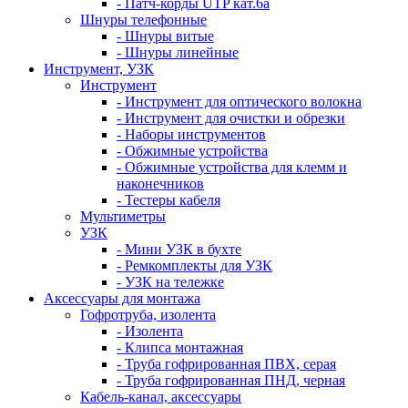
- Патч-корды UTP кат.6а
Шнуры телефонные
- Шнуры витые
- Шнуры линейные
Инструмент, УЗК
Инструмент
- Инструмент для оптического волокна
- Инструмент для очистки и обрезки
- Наборы инструментов
- Обжимные устройства
- Обжимные устройства для клемм и
наконечников
- Тестеры кабеля
Мультиметры
УЗК
- Мини УЗК в бухте
- Ремкомплекты для УЗК
- УЗК на тележке
Аксессуары для монтажа
Гофротруба, изолента
- Изолента
- Клипса монтажная
- Труба гофрированная ПВХ, серая
- Труба гофрированная ПНД, черная
Кабель-канал, аксессуары