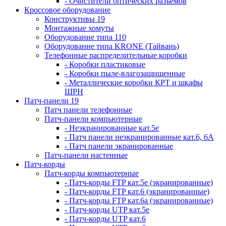
- Очистители оптических разъемов
Кроссовое оборудование
Конструктивы 19
Монтажные хомуты
Оборудование типа 110
Оборудование типа KRONE (Тайвань)
Телефонные распределительные коробки
- Коробки пластиковые
- Коробки пыле-влагозащищенные
- Металлические коробки КРТ и шкафы
ШРН
Патч-панели 19
Патч панели телефонные
Патч-панели компьютерные
- Неэкранированные кат.5е
- Патч панели неэкранированные кат.6, 6А
- Патч панели экранированные
Патч-панели настенные
Патч-корды
Патч-корды компьютерные
- Патч-корды FTP кат.5е (экранированные)
- Патч-корды FTP кат.6 (экранированные)
- Патч-корды FTP кат.6а (экранированные)
- Патч-корды UTP кат.5е
- Патч-корды UTP кат.6