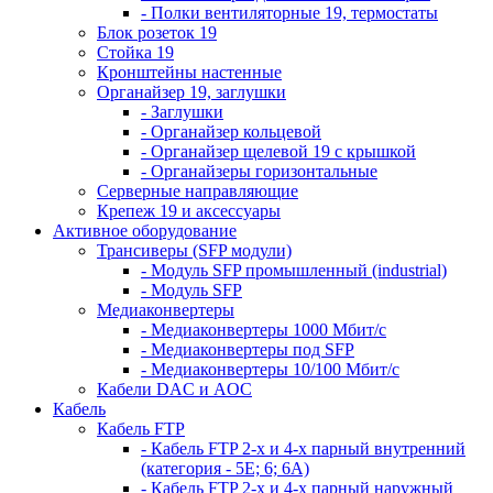
- Полки вентиляторные 19, термостаты
Блок розеток 19
Стойка 19
Кронштейны настенные
Органайзер 19, заглушки
- Заглушки
- Органайзер кольцевой
- Органайзер щелевой 19 с крышкой
- Органайзеры горизонтальные
Серверные направляющие
Крепеж 19 и аксессуары
Активное оборудование
Трансиверы (SFP модули)
- Модуль SFP промышленный (industrial)
- Модуль SFP
Медиаконвертеры
- Медиаконвертеры 1000 Мбит/с
- Медиаконвертеры под SFP
- Медиаконвертеры 10/100 Мбит/с
Кабели DAC и AOC
Кабель
Кабель FTP
- Кабель FTP 2-х и 4-х парный внутренний
(категория - 5Е; 6; 6А)
- Кабель FTP 2-х и 4-х парный наружный