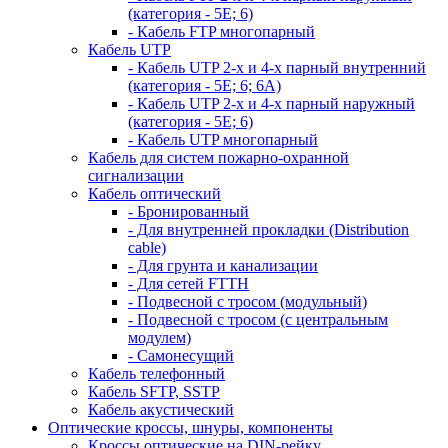
(категория - 5Е; 6)
- Кабель FTP многопарный
Кабель UTP
- Кабель UTP 2-х и 4-х парный внутренний
(категория - 5Е; 6; 6А)
- Кабель UTP 2-х и 4-х парный наружный
(категория - 5Е; 6)
- Кабель UTP многопарный
Кабель для систем пожарно-охранной
сигнализации
Кабель оптический
- Бронированный
- Для внутренней прокладки (Distribution
cable)
- Для грунта и канализации
- Для сетей FTTH
- Подвесной с тросом (модульный)
- Подвесной с тросом (с центральным
модулем)
- Самонесущий
Кабель телефонный
Кабель SFTP, SSTP
Кабель акустический
Оптические кроссы, шнуры, компоненты
Кроссы оптические на DIN-рейку