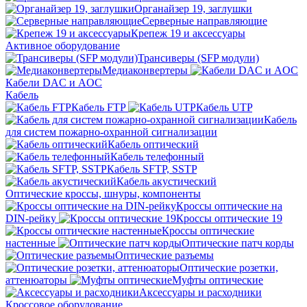
Органайзер 19, заглушки
Серверные направляющие
Крепеж 19 и аксессуары
Активное оборудование
Трансиверы (SFP модули)
Медиаконвертеры
Кабели DAC и AOC
Кабель
Кабель FTP
Кабель UTP
Кабель
для систем пожарно-охранной сигнализации
Кабель оптический
Кабель телефонный
Кабель SFTP, SSTP
Кабель акустический
Оптические кроссы, шнуры, компоненты
Кроссы оптические на
DIN-рейку
Кроссы оптические 19
Кроссы оптические
настенные
Оптические патч корды
Оптические разъемы
Оптические розетки,
аттенюаторы
Муфты оптические
Аксессуары и расходники
Кроссовое оборудование