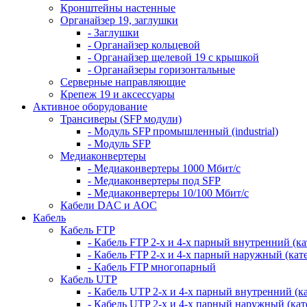
Кронштейны настенные
Органайзер 19, заглушки
- Заглушки
- Органайзер кольцевой
- Органайзер щелевой 19 с крышкой
- Органайзеры горизонтальные
Серверные направляющие
Крепеж 19 и аксессуары
Активное оборудование
Трансиверы (SFP модули)
- Модуль SFP промышленный (industrial)
- Модуль SFP
Медиаконвертеры
- Медиаконвертеры 1000 Мбит/с
- Медиаконвертеры под SFP
- Медиаконвертеры 10/100 Мбит/с
Кабели DAC и AOC
Кабель
Кабель FTP
- Кабель FTP 2-х и 4-х парный внутренний (кат
- Кабель FTP 2-х и 4-х парный наружный (кате
- Кабель FTP многопарный
Кабель UTP
- Кабель UTP 2-х и 4-х парный внутренний (кат
- Кабель UTP 2-х и 4-х парный наружный (кате