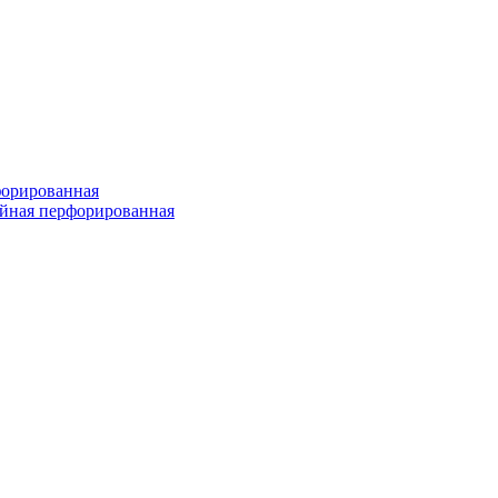
форированная
войная перфорированная