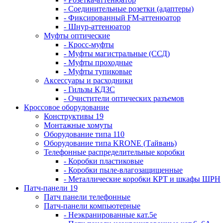
- Соединительные розетки (адаптеры)
- Фиксированный FM-аттенюатор
- Шнур-аттенюатор
Муфты оптические
- Кросс-муфты
- Муфты магистральные (ССД)
- Муфты проходные
- Муфты тупиковые
Аксессуары и расходники
- Гильзы КДЗС
- Очистители оптических разъемов
Кроссовое оборудование
Конструктивы 19
Монтажные хомуты
Оборудование типа 110
Оборудование типа KRONE (Тайвань)
Телефонные распределительные коробки
- Коробки пластиковые
- Коробки пыле-влагозащищенные
- Металлические коробки КРТ и шкафы ШРН
Патч-панели 19
Патч панели телефонные
Патч-панели компьютерные
- Неэкранированные кат.5е