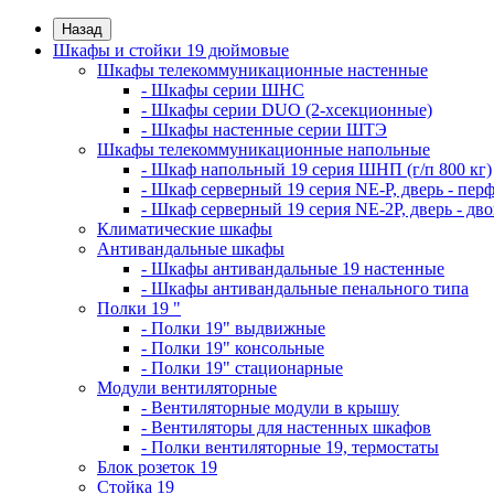
Назад
Шкафы и стойки 19 дюймовые
Шкафы телекоммуникационные настенные
- Шкафы серии ШНС
- Шкафы серии DUO (2-хсекционные)
- Шкафы настенные серии ШТЭ
Шкафы телекоммуникационные напольные
- Шкаф напольный 19 серия ШНП (г/п 800 кг)
- Шкаф серверный 19 серия NE-P, дверь - пер
- Шкаф серверный 19 серия NE-2P, дверь - д
Климатические шкафы
Антивандальные шкафы
- Шкафы антивандальные 19 настенные
- Шкафы антивандальные пенального типа
Полки 19 "
- Полки 19" выдвижные
- Полки 19" консольные
- Полки 19" стационарные
Модули вентиляторные
- Вентиляторные модули в крышу
- Вентиляторы для настенных шкафов
- Полки вентиляторные 19, термостаты
Блок розеток 19
Стойка 19