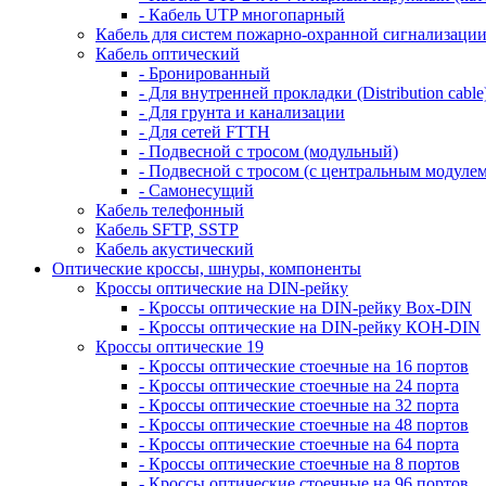
- Кабель UTP многопарный
Кабель для систем пожарно-охранной сигнализаци
Кабель оптический
- Бронированный
- Для внутренней прокладки (Distribution cable
- Для грунта и канализации
- Для сетей FTTH
- Подвесной с тросом (модульный)
- Подвесной с тросом (с центральным модулем
- Самонесущий
Кабель телефонный
Кабель SFTP, SSTP
Кабель акустический
Оптические кроссы, шнуры, компоненты
Кроссы оптические на DIN-рейку
- Кроссы оптические на DIN-рейку Box-DIN
- Кроссы оптические на DIN-рейку КОН-DIN
Кроссы оптические 19
- Кроссы оптические стоечные на 16 портов
- Кроссы оптические стоечные на 24 порта
- Кроссы оптические стоечные на 32 порта
- Кроссы оптические стоечные на 48 портов
- Кроссы оптические стоечные на 64 порта
- Кроссы оптические стоечные на 8 портов
- Кроссы оптические стоечные на 96 портов