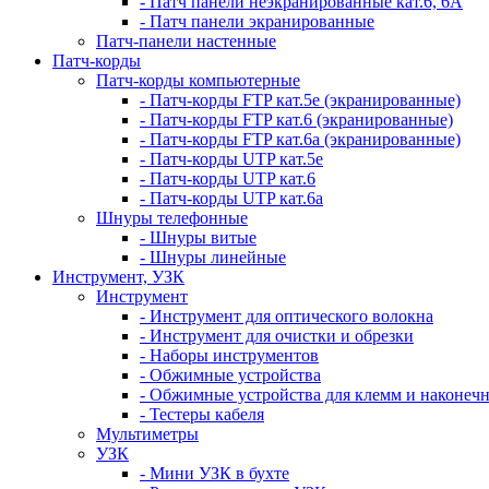
- Патч панели неэкранированные кат.6, 6А
- Патч панели экранированные
Патч-панели настенные
Патч-корды
Патч-корды компьютерные
- Патч-корды FTP кат.5е (экранированные)
- Патч-корды FTP кат.6 (экранированные)
- Патч-корды FTP кат.6а (экранированные)
- Патч-корды UTP кат.5е
- Патч-корды UTP кат.6
- Патч-корды UTP кат.6а
Шнуры телефонные
- Шнуры витые
- Шнуры линейные
Инструмент, УЗК
Инструмент
- Инструмент для оптического волокна
- Инструмент для очистки и обрезки
- Наборы инструментов
- Обжимные устройства
- Обжимные устройства для клемм и наконеч
- Тестеры кабеля
Мультиметры
УЗК
- Мини УЗК в бухте