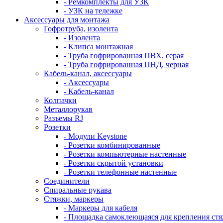
- Ремкомплекты для УЗК
- УЗК на тележке
Аксессуары для монтажа
Гофротруба, изолента
- Изолента
- Клипса монтажная
- Труба гофрированная ПВХ, серая
- Труба гофрированная ПНД, черная
Кабель-канал, аксессуары
- Аксессуары
- Кабель-канал
Колпачки
Металлорукав
Разъемы RJ
Розетки
- Модули Keystone
- Розетки комбинированные
- Розетки компьютерные настенные
- Розетки скрытой установки
- Розетки телефонные настенные
Соединители
Спиральные рукава
Стяжки, маркеры
- Маркеры для кабеля
- Площадка самоклеющаяся для крепления ст