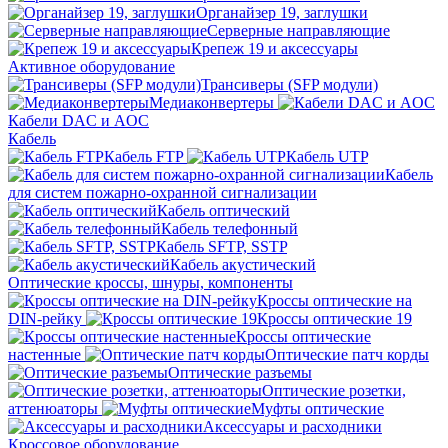
Органайзер 19, заглушки
Серверные направляющие
Крепеж 19 и аксессуары
Активное оборудование
Трансиверы (SFP модули)
Медиаконвертеры
Кабели DAC и AOC
Кабель
Кабель FTP
Кабель UTP
Кабель
для систем пожарно-охранной сигнализации
Кабель оптический
Кабель телефонный
Кабель SFTP, SSTP
Кабель акустический
Оптические кроссы, шнуры, компоненты
Кроссы оптические на
DIN-рейку
Кроссы оптические 19
Кроссы оптические
настенные
Оптические патч корды
Оптические разъемы
Оптические розетки,
аттенюаторы
Муфты оптические
Аксессуары и расходники
Кроссовое оборудование