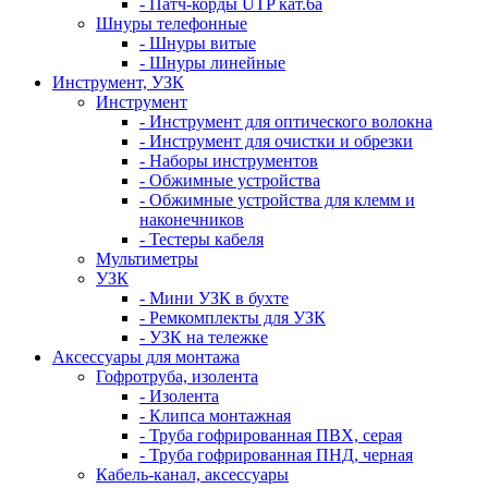
- Патч-корды UTP кат.6а
Шнуры телефонные
- Шнуры витые
- Шнуры линейные
Инструмент, УЗК
Инструмент
- Инструмент для оптического волокна
- Инструмент для очистки и обрезки
- Наборы инструментов
- Обжимные устройства
- Обжимные устройства для клемм и
наконечников
- Тестеры кабеля
Мультиметры
УЗК
- Мини УЗК в бухте
- Ремкомплекты для УЗК
- УЗК на тележке
Аксессуары для монтажа
Гофротруба, изолента
- Изолента
- Клипса монтажная
- Труба гофрированная ПВХ, серая
- Труба гофрированная ПНД, черная
Кабель-канал, аксессуары