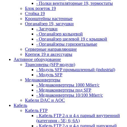
- Полки вентиляторные 19, термостаты
Блок розеток 19
Стойка 19
Кронштейны настенные
Органайзер 19, заглушки
- Заглушки
- Органайзер кольцевой
- Органайзер щелевой 19 с крышкой
- Органайзеры горизонтальные
Серверные направляющие
Крепеж 19 и аксессуары
Активное оборудование
Трансиверы (SFP модули)
- Модуль SFP промышленный (industrial)
- Модуль SFP
Медиаконвертеры
- Медиаконвертеры 1000 Мбит/с
- Медиаконвертеры под SFP
- Медиаконвертеры 10/100 Мбит/с
Кабели DAC и AOC
Кабель
Кабель FTP
- Кабель FTP 2-х и 4-х парный внутренний
(категория - 5Е; 6; 6А)
- Кабель FTP 2-х и 4-х парный наружный