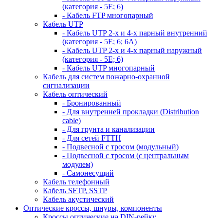
(категория - 5Е; 6)
- Кабель FTP многопарный
Кабель UTP
- Кабель UTP 2-х и 4-х парный внутренний
(категория - 5Е; 6; 6А)
- Кабель UTP 2-х и 4-х парный наружный
(категория - 5Е; 6)
- Кабель UTP многопарный
Кабель для систем пожарно-охранной
сигнализации
Кабель оптический
- Бронированный
- Для внутренней прокладки (Distribution
cable)
- Для грунта и канализации
- Для сетей FTTH
- Подвесной с тросом (модульный)
- Подвесной с тросом (с центральным
модулем)
- Самонесущий
Кабель телефонный
Кабель SFTP, SSTP
Кабель акустический
Оптические кроссы, шнуры, компоненты
Кроссы оптические на DIN-рейку