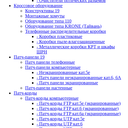
- Очистители оптических разъемов
Кроссовое оборудование
Конструктивы 19
Монтажные хомуты
Оборудование типа 110
Оборудование типа KRONE (Тайвань)
Телефонные распределительные коробки
- Коробки пластиковые
- Коробки пыле-влагозащищенные
- Металлические коробки КРТ и шкафы
ШРН
Патч-панели 19
Патч панели телефонные
Патч-панели компьютерные
- Неэкранированные кат.5е
- Патч панели неэкранированные кат.6, 6А
- Патч панели экранированные
Патч-панели настенные
Патч-корды
Патч-корды компьютерные
- Патч-корды FTP кат.5е (экранированные)
- Патч-корды FTP кат.6 (экранированные)
- Патч-корды FTP кат.6а (экранированные)
- Патч-корды UTP кат.5е
- Патч-корды UTP кат.6