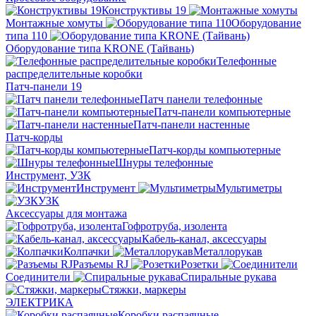
Конструктивы 19
Монтажные хомуты
Оборудование
типа 110
Оборудование типа KRONE (Тайвань)
Телефонные
распределительные коробки
Патч-панели 19
Патч панели телефонные
Патч-панели компьютерные
Патч-панели настенные
Патч-корды
Патч-корды компьютерные
Шнуры телефонные
Инструмент, УЗК
Инструмент
Мультиметры
УЗК
Аксессуары для монтажа
Гофротруба, изолента
Кабель-канал, аксессуары
Колпачки
Металлорукав
Разъемы RJ
Розетки
Соединители
Спиральные рукава
Стяжки, маркеры
ЭЛЕКТРИКА
Коробки распаячные