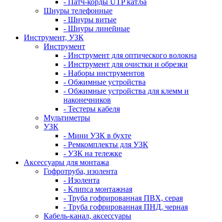
- Патч-корды UTP кат.6а
Шнуры телефонные
- Шнуры витые
- Шнуры линейные
Инструмент, УЗК
Инструмент
- Инструмент для оптического волокна
- Инструмент для очистки и обрезки
- Наборы инструментов
- Обжимные устройства
- Обжимные устройства для клемм и
наконечников
- Тестеры кабеля
Мультиметры
УЗК
- Мини УЗК в бухте
- Ремкомплекты для УЗК
- УЗК на тележке
Аксессуары для монтажа
Гофротруба, изолента
- Изолента
- Клипса монтажная
- Труба гофрированная ПВХ, серая
- Труба гофрированная ПНД, черная
Кабель-канал, аксессуары