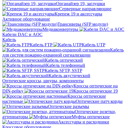
Органайзер 19, заглушки
Серверные направляющие
Крепеж 19 и аксессуары
Активное оборудование
Трансиверы (SFP модули)
Медиаконвертеры
Кабели DAC и AOC
Кабель
Кабель FTP
Кабель UTP
Кабель
для систем пожарно-охранной сигнализации
Кабель оптический
Кабель телефонный
Кабель SFTP, SSTP
Кабель акустический
Оптические кроссы, шнуры, компоненты
Кроссы оптические на
DIN-рейку
Кроссы оптические 19
Кроссы оптические
настенные
Оптические патч корды
Оптические разъемы
Оптические розетки,
аттенюаторы
Муфты оптические
Аксессуары и расходники
Кроссовое оборудование