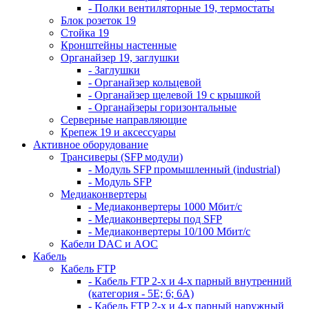
- Полки вентиляторные 19, термостаты
Блок розеток 19
Стойка 19
Кронштейны настенные
Органайзер 19, заглушки
- Заглушки
- Органайзер кольцевой
- Органайзер щелевой 19 с крышкой
- Органайзеры горизонтальные
Серверные направляющие
Крепеж 19 и аксессуары
Активное оборудование
Трансиверы (SFP модули)
- Модуль SFP промышленный (industrial)
- Модуль SFP
Медиаконвертеры
- Медиаконвертеры 1000 Мбит/с
- Медиаконвертеры под SFP
- Медиаконвертеры 10/100 Мбит/с
Кабели DAC и AOC
Кабель
Кабель FTP
- Кабель FTP 2-х и 4-х парный внутренний
(категория - 5Е; 6; 6А)
- Кабель FTP 2-х и 4-х парный наружный