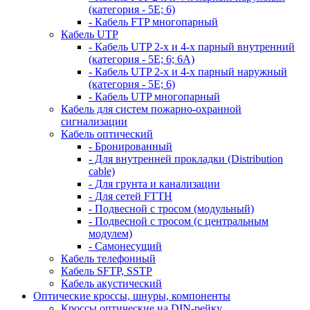
(категория - 5Е; 6)
- Кабель FTP многопарный
Кабель UTP
- Кабель UTP 2-х и 4-х парный внутренний
(категория - 5Е; 6; 6А)
- Кабель UTP 2-х и 4-х парный наружный
(категория - 5Е; 6)
- Кабель UTP многопарный
Кабель для систем пожарно-охранной
сигнализации
Кабель оптический
- Бронированный
- Для внутренней прокладки (Distribution
cable)
- Для грунта и канализации
- Для сетей FTTH
- Подвесной с тросом (модульный)
- Подвесной с тросом (с центральным
модулем)
- Самонесущий
Кабель телефонный
Кабель SFTP, SSTP
Кабель акустический
Оптические кроссы, шнуры, компоненты
Кроссы оптические на DIN-рейку