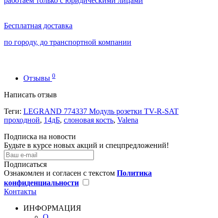
работаем только с юридическими лицами
Бесплатная доставка
по городу, до транспортной компании
0
Отзывы
Написать отзыв
Теги:
LEGRAND 774337 Модуль розетки TV-R-SAT
проходной
,
14дБ
,
слоновая кость
,
Valena
Подписка на новости
Будьте в курсе новых акций и спецпредложений!
Подписаться
Ознакомлен и согласен с текстом
Политика
конфиденциальности
Контакты
ИНФОРМАЦИЯ
О