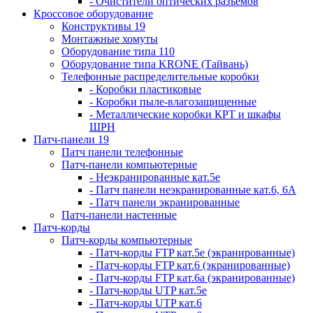
- Очистители оптических разъемов
Кроссовое оборудование
Конструктивы 19
Монтажные хомуты
Оборудование типа 110
Оборудование типа KRONE (Тайвань)
Телефонные распределительные коробки
- Коробки пластиковые
- Коробки пыле-влагозащищенные
- Металлические коробки КРТ и шкафы
ШРН
Патч-панели 19
Патч панели телефонные
Патч-панели компьютерные
- Неэкранированные кат.5е
- Патч панели неэкранированные кат.6, 6А
- Патч панели экранированные
Патч-панели настенные
Патч-корды
Патч-корды компьютерные
- Патч-корды FTP кат.5е (экранированные)
- Патч-корды FTP кат.6 (экранированные)
- Патч-корды FTP кат.6а (экранированные)
- Патч-корды UTP кат.5е
- Патч-корды UTP кат.6