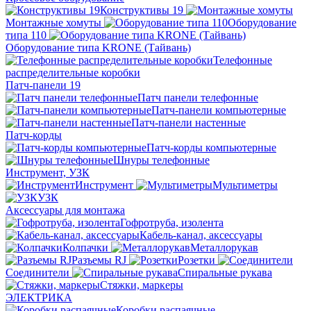
Конструктивы 19
Монтажные хомуты
Оборудование
типа 110
Оборудование типа KRONE (Тайвань)
Телефонные
распределительные коробки
Патч-панели 19
Патч панели телефонные
Патч-панели компьютерные
Патч-панели настенные
Патч-корды
Патч-корды компьютерные
Шнуры телефонные
Инструмент, УЗК
Инструмент
Мультиметры
УЗК
Аксессуары для монтажа
Гофротруба, изолента
Кабель-канал, аксессуары
Колпачки
Металлорукав
Разъемы RJ
Розетки
Соединители
Спиральные рукава
Стяжки, маркеры
ЭЛЕКТРИКА
Коробки распаячные