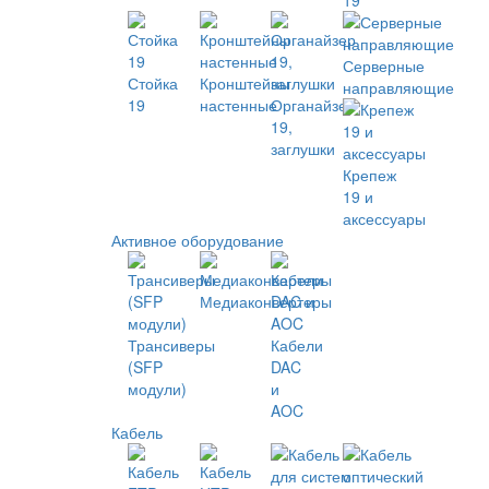
19
Серверные
Стойка
Кронштейны
направляющие
19
настенные
Органайзер
19,
заглушки
Крепеж
19 и
аксессуары
Активное оборудование
Медиаконвертеры
Трансиверы
Кабели
(SFP
DAC
модули)
и
AOC
Кабель