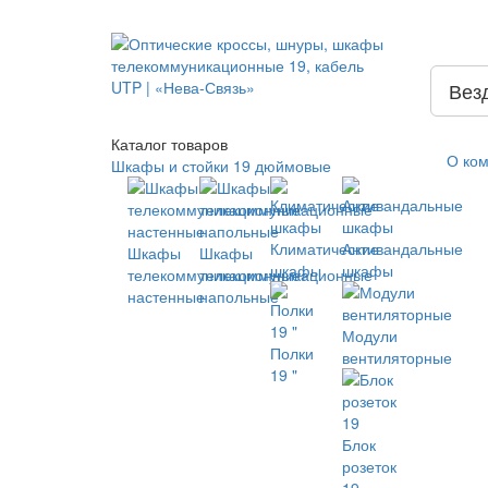
Вез
Каталог
товаров
О ко
Шкафы и стойки 19 дюймовые
Климатические
Антивандальные
Шкафы
Шкафы
шкафы
шкафы
телекоммуникационные
телекоммуникационные
настенные
напольные
Модули
Полки
вентиляторные
19 "
Блок
розеток