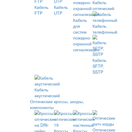
Кабель
Кабель
Кабель
оптический
FTP
UTP
Кабель
для
Кабель
систем
телефонный
пожарно-
охранной
сигнализации
Кабель
SFTP,
SSTP
Кабель
акустический
Оптические кроссы, шнуры,
компоненты
Оптические
Кроссы
Кроссы