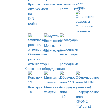
патч
Кроссы
оптические
оптические
корды
оптические
19
настенные
на
DIN-
рейку
Оптические
разъемы
Муфты
оптические
Оптические
Аксессуары
розетки,
и
аттенюаторы
расходники
Кроссовое оборудование
Конструктивы
Монтажные
Оборудование
19
хомуты
типа
Оборудование
110
типа
KRONE
(Тайвань)