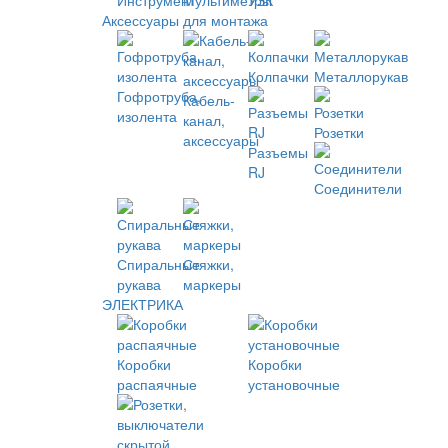
Инструмент
Мультиметры
УЗК
Аксессуары для монтажа
Колпачки
Металлорукав
Гофротруба,
Кабель-
изолента
канал,
Розетки
аксессуары
Разъемы
RJ
Соединители
Спиральные
Стяжки,
рукава
маркеры
ЭЛЕКТРИКА
Коробки
Коробки
распаячные
установочные