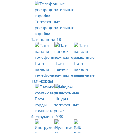
Телефонные
распределительные
коробки
Патч-панели 19
Патч
Патч-
Патч-
панели
панели
панели
телефонные
компьютерные
настенные
Патч-корды
Патч-
Шнуры
корды
телефонные
компьютерные
Инструмент, УЗК