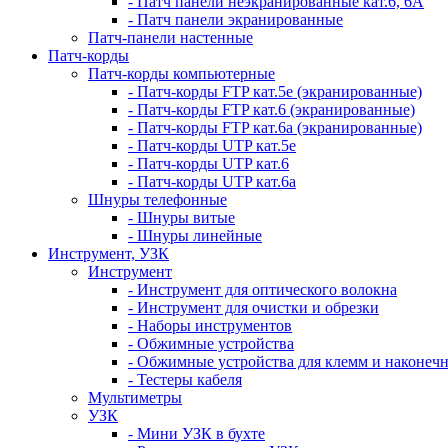
- Патч панели неэкранированные кат.6, 6А
- Патч панели экранированные
Патч-панели настенные
Патч-корды
Патч-корды компьютерные
- Патч-корды FTP кат.5е (экранированные)
- Патч-корды FTP кат.6 (экранированные)
- Патч-корды FTP кат.6а (экранированные)
- Патч-корды UTP кат.5е
- Патч-корды UTP кат.6
- Патч-корды UTP кат.6а
Шнуры телефонные
- Шнуры витые
- Шнуры линейные
Инструмент, УЗК
Инструмент
- Инструмент для оптического волокна
- Инструмент для очистки и обрезки
- Наборы инструментов
- Обжимные устройства
- Обжимные устройства для клемм и наконеч
- Тестеры кабеля
Мультиметры
УЗК
- Мини УЗК в бухте