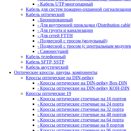
- Кабель UTP многопарный
Кабель для систем пожарно-охранной сигнализаци
Кабель оптический
- Бронированный
- Для внутренней прокладки (Distribution cable
- Для грунта и канализации
- Для сетей FTTH
- Подвесной с тросом (модульный)
- Подвесной с тросом (с центральным модулем
- Самонесущий
Кабель телефонный
Кабель SFTP, SSTP
Кабель акустический
Оптические кроссы, шнуры, компоненты
Кроссы оптические на DIN-рейку
- Кроссы оптические на DIN-рейку Box-DIN
- Кроссы оптические на DIN-рейку КОН-DIN
Кроссы оптические 19
- Кроссы оптические стоечные на 16 портов
- Кроссы оптические стоечные на 24 порта
- Кроссы оптические стоечные на 32 порта
- Кроссы оптические стоечные на 48 портов
- Кроссы оптические стоечные на 64 порта
- Кроссы оптические стоечные на 8 портов
- Кроссы оптические стоечные на 96 портов