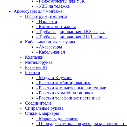
- Ремкомплекты для УЗК
- УЗК на тележке
Аксессуары для монтажа
Гофротруба, изолента
- Изолента
- Клипса монтажная
- Труба гофрированная ПВХ, серая
- Труба гофрированная ПНД, черная
Кабель-канал, аксессуары
- Аксессуары
- Кабель-канал
Колпачки
Металлорукав
Разъемы RJ
Розетки
- Модули Keystone
- Розетки комбинированные
- Розетки компьютерные настенные
- Розетки скрытой установки
- Розетки телефонные настенные
Соединители
Спиральные рукава
Стяжки, маркеры
- Маркеры для кабеля
- Площадка самоклеющаяся для крепления ст