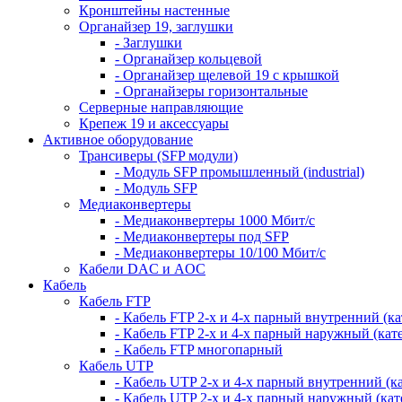
Кронштейны настенные
Органайзер 19, заглушки
- Заглушки
- Органайзер кольцевой
- Органайзер щелевой 19 с крышкой
- Органайзеры горизонтальные
Серверные направляющие
Крепеж 19 и аксессуары
Активное оборудование
Трансиверы (SFP модули)
- Модуль SFP промышленный (industrial)
- Модуль SFP
Медиаконвертеры
- Медиаконвертеры 1000 Мбит/с
- Медиаконвертеры под SFP
- Медиаконвертеры 10/100 Мбит/с
Кабели DAC и AOC
Кабель
Кабель FTP
- Кабель FTP 2-х и 4-х парный внутренний (кат
- Кабель FTP 2-х и 4-х парный наружный (кате
- Кабель FTP многопарный
Кабель UTP
- Кабель UTP 2-х и 4-х парный внутренний (кат
- Кабель UTP 2-х и 4-х парный наружный (кате