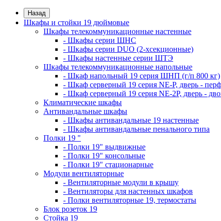
Назад
Шкафы и стойки 19 дюймовые
Шкафы телекоммуникационные настенные
- Шкафы серии ШНС
- Шкафы серии DUO (2-хсекционные)
- Шкафы настенные серии ШТЭ
Шкафы телекоммуникационные напольные
- Шкаф напольный 19 серия ШНП (г/п 800 кг)
- Шкаф серверный 19 серия NE-P, дверь - пер
- Шкаф серверный 19 серия NE-2P, дверь - д
Климатические шкафы
Антивандальные шкафы
- Шкафы антивандальные 19 настенные
- Шкафы антивандальные пенального типа
Полки 19 "
- Полки 19" выдвижные
- Полки 19" консольные
- Полки 19" стационарные
Модули вентиляторные
- Вентиляторные модули в крышу
- Вентиляторы для настенных шкафов
- Полки вентиляторные 19, термостаты
Блок розеток 19
Стойка 19