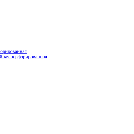
форированная
войная перфорированная