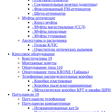
- Соединительные розетки (адаптеры)
- Фиксированный FM-аттенюатор
- Шнур-аттенюатор
Муфты оптические
- Кросс-муфты
- Муфты магистральные (ССД)
- Муфты проходные
- Муфты тупиковые
Аксессуары и расходники
- Гильзы КДЗС
- Очистители оптических разъемов
Кроссовое оборудование
Конструктивы 19
Монтажные хомуты
Оборудование типа 110
Оборудование типа KRONE (Тайвань)
Телефонные распределительные коробки
- Коробки пластиковые
- Коробки пыле-влагозащищенные
- Металлические коробки КРТ и шкафы ШРН
Патч-панели 19
Патч панели телефонные
Патч-панели компьютерные
- Неэкранированные кат.5е