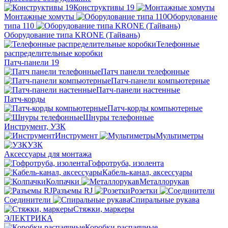
Конструктивы 19
Монтажные хомуты
Оборудование
типа 110
Оборудование типа KRONE (Тайвань)
Телефонные
распределительные коробки
Патч-панели 19
Патч панели телефонные
Патч-панели компьютерные
Патч-панели настенные
Патч-корды
Патч-корды компьютерные
Шнуры телефонные
Инструмент, УЗК
Инструмент
Мультиметры
УЗК
Аксессуары для монтажа
Гофротруба, изолента
Кабель-канал, аксессуары
Колпачки
Металлорукав
Разъемы RJ
Розетки
Соединители
Спиральные рукава
Стяжки, маркеры
ЭЛЕКТРИКА
Коробки распаячные