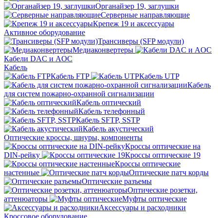
Органайзер 19, заглушки
Серверные направляющие
Крепеж 19 и аксессуары
Активное оборудование
Трансиверы (SFP модули)
Медиаконвертеры
Кабели DAC и AOC
Кабель
Кабель FTP
Кабель UTP
Кабель
для систем пожарно-охранной сигнализации
Кабель оптический
Кабель телефонный
Кабель SFTP, SSTP
Кабель акустический
Оптические кроссы, шнуры, компоненты
Кроссы оптические на
DIN-рейку
Кроссы оптические 19
Кроссы оптические
настенные
Оптические патч корды
Оптические разъемы
Оптические розетки,
аттенюаторы
Муфты оптические
Аксессуары и расходники
Кроссовое оборудование