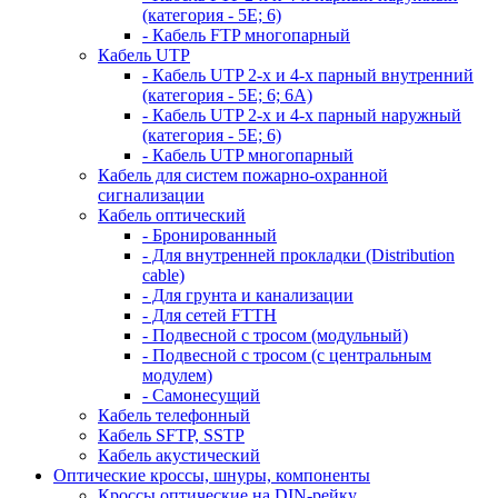
(категория - 5Е; 6)
- Кабель FTP многопарный
Кабель UTP
- Кабель UTP 2-х и 4-х парный внутренний
(категория - 5Е; 6; 6А)
- Кабель UTP 2-х и 4-х парный наружный
(категория - 5Е; 6)
- Кабель UTP многопарный
Кабель для систем пожарно-охранной
сигнализации
Кабель оптический
- Бронированный
- Для внутренней прокладки (Distribution
cable)
- Для грунта и канализации
- Для сетей FTTH
- Подвесной с тросом (модульный)
- Подвесной с тросом (с центральным
модулем)
- Самонесущий
Кабель телефонный
Кабель SFTP, SSTP
Кабель акустический
Оптические кроссы, шнуры, компоненты
Кроссы оптические на DIN-рейку