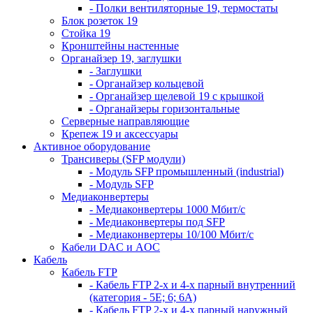
- Полки вентиляторные 19, термостаты
Блок розеток 19
Стойка 19
Кронштейны настенные
Органайзер 19, заглушки
- Заглушки
- Органайзер кольцевой
- Органайзер щелевой 19 с крышкой
- Органайзеры горизонтальные
Серверные направляющие
Крепеж 19 и аксессуары
Активное оборудование
Трансиверы (SFP модули)
- Модуль SFP промышленный (industrial)
- Модуль SFP
Медиаконвертеры
- Медиаконвертеры 1000 Мбит/с
- Медиаконвертеры под SFP
- Медиаконвертеры 10/100 Мбит/с
Кабели DAC и AOC
Кабель
Кабель FTP
- Кабель FTP 2-х и 4-х парный внутренний
(категория - 5Е; 6; 6А)
- Кабель FTP 2-х и 4-х парный наружный