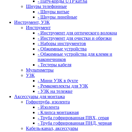
- Патч-корды UTP кат.6а
Шнуры телефонные
- Шнуры витые
- Шнуры линейные
Инструмент, УЗК
Инструмент
- Инструмент для оптического волокна
- Инструмент для очистки и обрезки
- Наборы инструментов
- Обжимные устройства
- Обжимные устройства для клемм и
наконечников
- Тестеры кабеля
Мультиметры
УЗК
- Мини УЗК в бухте
- Ремкомплекты для УЗК
- УЗК на тележке
Аксессуары для монтажа
Гофротруба, изолента
- Изолента
- Клипса монтажная
- Труба гофрированная ПВХ, серая
- Труба гофрированная ПНД, черная
Кабель-канал, аксессуары