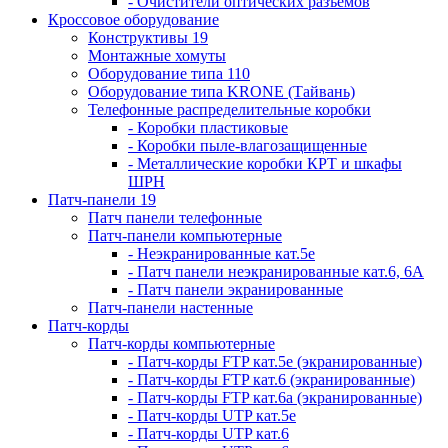
- Очистители оптических разъемов
Кроссовое оборудование
Конструктивы 19
Монтажные хомуты
Оборудование типа 110
Оборудование типа KRONE (Тайвань)
Телефонные распределительные коробки
- Коробки пластиковые
- Коробки пыле-влагозащищенные
- Металлические коробки КРТ и шкафы
ШРН
Патч-панели 19
Патч панели телефонные
Патч-панели компьютерные
- Неэкранированные кат.5е
- Патч панели неэкранированные кат.6, 6А
- Патч панели экранированные
Патч-панели настенные
Патч-корды
Патч-корды компьютерные
- Патч-корды FTP кат.5е (экранированные)
- Патч-корды FTP кат.6 (экранированные)
- Патч-корды FTP кат.6а (экранированные)
- Патч-корды UTP кат.5е
- Патч-корды UTP кат.6