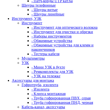
- Патч-корды UTP кат.6а
Шнуры телефонные
- Шнуры витые
- Шнуры линейные
Инструмент, УЗК
Инструмент
- Инструмент для оптического волокна
- Инструмент для очистки и обрезки
- Наборы инструментов
- Обжимные устройства
- Обжимные устройства для клемм и
наконечников
- Тестеры кабеля
Мультиметры
УЗК
- Мини УЗК в бухте
- Ремкомплекты для УЗК
- УЗК на тележке
Аксессуары для монтажа
Гофротруба, изолента
- Изолента
- Клипса монтажная
- Труба гофрированная ПВХ, серая
- Труба гофрированная ПНД, черная
Кабель-канал, аксессуары