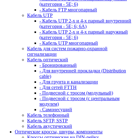
(категория - 5Е; 6)
- Кабель FTP многопарный
Кабель UTP
- Кабель UTP 2-х и 4-х парный внутренний
(категория - 5Е; 6; 6А)
- Кабель UTP 2-х и 4-х парный наружный
(категория - 5Е; 6)
- Кабель UTP многопарный
Кабель для систем пожарно-охранной
сигнализации
Кабель оптический
- Бронированный
- Для внутренней прокладки (Distribution
cable)
- Для грунта и канализации
- Для сетей FTTH
- Подвесной с тросом (модульный)
- Подвесной с тросом (с центральным
модулем)
- Самонесущий
Кабель телефонный
Кабель SFTP, SSTP
Кабель акустический
Оптические кроссы, шнуры, компоненты
Кроссы оптические на DIN-рейку