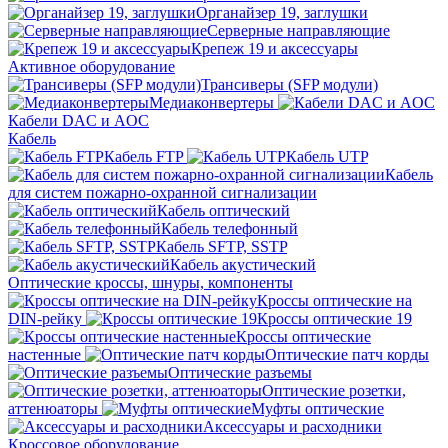
Органайзер 19, заглушки
Серверные направляющие
Крепеж 19 и аксессуары
Активное оборудование
Трансиверы (SFP модули)
Медиаконвертеры
Кабели DAC и AOC
Кабель
Кабель FTP
Кабель UTP
Кабель
для систем пожарно-охранной сигнализации
Кабель оптический
Кабель телефонный
Кабель SFTP, SSTP
Кабель акустический
Оптические кроссы, шнуры, компоненты
Кроссы оптические на
DIN-рейку
Кроссы оптические 19
Кроссы оптические
настенные
Оптические патч корды
Оптические разъемы
Оптические розетки,
аттенюаторы
Муфты оптические
Аксессуары и расходники
Кроссовое оборудование