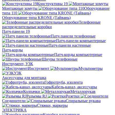
Конструктивы 19
Монтажные хомуты
Оборудование
типа 110
Оборудование типа KRONE (Тайвань)
Телефонные
распределительные коробки
Патч-панели 19
Патч панели телефонные
Патч-панели компьютерные
Патч-панели настенные
Патч-корды
Патч-корды компьютерные
Шнуры телефонные
Инструмент, УЗК
Инструмент
Мультиметры
УЗК
Аксессуары для монтажа
Гофротруба, изолента
Кабель-канал, аксессуары
Колпачки
Металлорукав
Разъемы RJ
Розетки
Соединители
Спиральные рукава
Стяжки, маркеры
ЭЛЕКТРИКА
Коробки распаячные