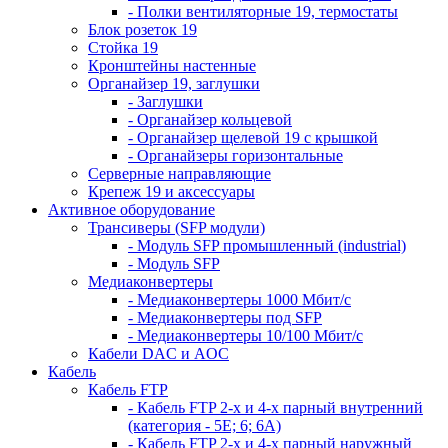
- Полки вентиляторные 19, термостаты
Блок розеток 19
Стойка 19
Кронштейны настенные
Органайзер 19, заглушки
- Заглушки
- Органайзер кольцевой
- Органайзер щелевой 19 с крышкой
- Органайзеры горизонтальные
Серверные направляющие
Крепеж 19 и аксессуары
Активное оборудование
Трансиверы (SFP модули)
- Модуль SFP промышленный (industrial)
- Модуль SFP
Медиаконвертеры
- Медиаконвертеры 1000 Мбит/с
- Медиаконвертеры под SFP
- Медиаконвертеры 10/100 Мбит/с
Кабели DAC и AOC
Кабель
Кабель FTP
- Кабель FTP 2-х и 4-х парный внутренний
(категория - 5Е; 6; 6А)
- Кабель FTP 2-х и 4-х парный наружный