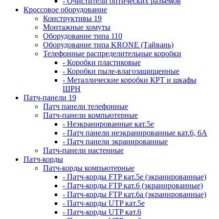
- Очистители оптических разъемов
Кроссовое оборудование
Конструктивы 19
Монтажные хомуты
Оборудование типа 110
Оборудование типа KRONE (Тайвань)
Телефонные распределительные коробки
- Коробки пластиковые
- Коробки пыле-влагозащищенные
- Металлические коробки КРТ и шкафы
ШРН
Патч-панели 19
Патч панели телефонные
Патч-панели компьютерные
- Неэкранированные кат.5е
- Патч панели неэкранированные кат.6, 6А
- Патч панели экранированные
Патч-панели настенные
Патч-корды
Патч-корды компьютерные
- Патч-корды FTP кат.5е (экранированные)
- Патч-корды FTP кат.6 (экранированные)
- Патч-корды FTP кат.6а (экранированные)
- Патч-корды UTP кат.5е
- Патч-корды UTP кат.6