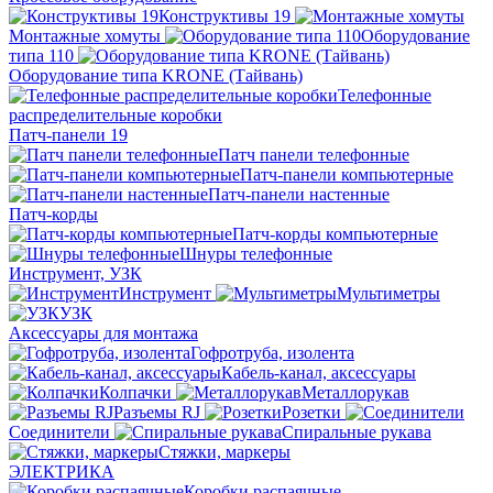
Конструктивы 19
Монтажные хомуты
Оборудование
типа 110
Оборудование типа KRONE (Тайвань)
Телефонные
распределительные коробки
Патч-панели 19
Патч панели телефонные
Патч-панели компьютерные
Патч-панели настенные
Патч-корды
Патч-корды компьютерные
Шнуры телефонные
Инструмент, УЗК
Инструмент
Мультиметры
УЗК
Аксессуары для монтажа
Гофротруба, изолента
Кабель-канал, аксессуары
Колпачки
Металлорукав
Разъемы RJ
Розетки
Соединители
Спиральные рукава
Стяжки, маркеры
ЭЛЕКТРИКА
Коробки распаячные