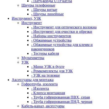
- Патч-корды UTP кат.6а
Шнуры телефонные
- Шнуры витые
- Шнуры линейные
Инструмент, УЗК
Инструмент
- Инструмент для оптического волокна
- Инструмент для очистки и обрезки
- Наборы инструментов
- Обжимные устройства
- Обжимные устройства для клемм и
наконечников
- Тестеры кабеля
Мультиметры
УЗК
- Мини УЗК в бухте
- Ремкомплекты для УЗК
- УЗК на тележке
Аксессуары для монтажа
Гофротруба, изолента
- Изолента
- Клипса монтажная
- Труба гофрированная ПВХ, серая
- Труба гофрированная ПНД, черная
Кабель-канал, аксессуары