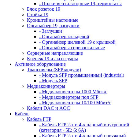
- Полки вентиляторные 19, термостаты
Блок розеток 19
Стойка 19
Кронштейны настенные
Органайзер 19, заглушки
- Заглушки
- Органайзер кольцевой
- Органайзер щелевой 19 с крышкой
- Органайзеры горизонтальные
Серверные направляющие
Крепеж 19 и аксессуары
Активное оборудование
Трансиверы (SFP модули)
- Модуль SFP промышленный (industrial)
- Модуль SFP
Медиаконвертеры
- Медиаконвертеры 1000 Мбит/с
- Медиаконвертеры под SFP
- Медиаконвертеры 10/100 Мбит/с
Кабели DAC и AOC
Кабель
Кабель FTP
- Кабель FTP 2-х и 4-х парный внутренний
(категория - 5Е; 6; 6А)
- Кабель FTP 2-х и 4-х парный наружный