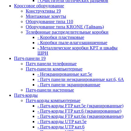
- Очистители оптических разъемов
Кроссовое оборудование
Конструктивы 19
Монтажные хомуты
Оборудование типа 110
Оборудование типа KRONE (Тайвань)
Телефонные распределительные коробки
- Коробки пластиковые
- Коробки пыле-влагозащищенные
- Металлические коробки КРТ и шкафы
ШРН
Патч-панели 19
Патч панели телефонные
Патч-панели компьютерные
- Неэкранированные кат.5е
- Патч панели неэкранированные кат.6, 6А
- Патч панели экранированные
Патч-панели настенные
Патч-корды
Патч-корды компьютерные
- Патч-корды FTP кат.5е (экранированные)
- Патч-корды FTP кат.6 (экранированные)
- Патч-корды FTP кат.6а (экранированные)
- Патч-корды UTP кат.5е
- Патч-корды UTP кат.6