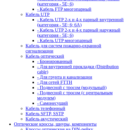
(категория - 5Е; 6)
- Кабель FTP многопарный
Кабель UTP
- Кабель UTP 2-х и 4-х парный внутренний
(категория - 5Е; 6; 6А)
- Кабель UTP 2-х и 4-х парный наружный
(категория - 5Е; 6)
- Кабель UTP многопарный
Кабель для систем пожарно-охранной
сигнализации
Кабель оптический
- Бронированный
- Для внутренней прокладки (Distribution
cable)
- Для грунта и канализации
- Для сетей FTTH
- Подвесной с тросом (модульный)
- Подвесной с тросом (с центральным
модулем)
- Самонесущий
Кабель телефонный
Кабель SFTP, SSTP
Кабель акустический
Оптические кроссы, шнуры, компоненты
Кроссы оптические на DIN-рейку