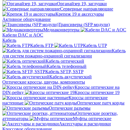
Органайзер 19, заглушки
Серверные направляющие
Крепеж 19 и аксессуары
Активное оборудование
Трансиверы (SFP модули)
Медиаконвертеры
Кабели DAC и AOC
Кабель
Кабель FTP
Кабель UTP
Кабель
для систем пожарно-охранной сигнализации
Кабель оптический
Кабель телефонный
Кабель SFTP, SSTP
Кабель акустический
Оптические кроссы, шнуры, компоненты
Кроссы оптические на
DIN-рейку
Кроссы оптические 19
Кроссы оптические
настенные
Оптические патч корды
Оптические разъемы
Оптические розетки,
аттенюаторы
Муфты оптические
Аксессуары и расходники
Кроссовое оборудование