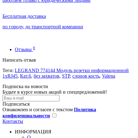
работаем только с юридическими лицами
Бесплатная доставка
по городу, до транспортной компании
0
Отзывы
Написать отзыв
Теги:
LEGRAND 774144 Модуль розетки информационной
1хRJ45
,
Кат.6
,
без захватов
,
STP
,
слонов кость
,
Valena
Подписка на новости
Будьте в курсе новых акций и спецпредложений!
Подписаться
Ознакомлен и согласен с текстом
Политика
конфиденциальности
Контакты
ИНФОРМАЦИЯ
О