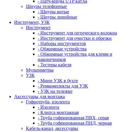
- Патч-корды UTP кат.6а
Шнуры телефонные
- Шнуры витые
- Шнуры линейные
Инструмент, УЗК
Инструмент
- Инструмент для оптического волокна
- Инструмент для очистки и обрезки
- Наборы инструментов
- Обжимные устройства
- Обжимные устройства для клемм и
наконечников
- Тестеры кабеля
Мультиметры
УЗК
- Мини УЗК в бухте
- Ремкомплекты для УЗК
- УЗК на тележке
Аксессуары для монтажа
Гофротруба, изолента
- Изолента
- Клипса монтажная
- Труба гофрированная ПВХ, серая
- Труба гофрированная ПНД, черная
Кабель-канал, аксессуары