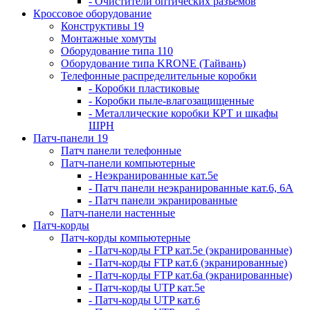
- Очистители оптических разъемов
Кроссовое оборудование
Конструктивы 19
Монтажные хомуты
Оборудование типа 110
Оборудование типа KRONE (Тайвань)
Телефонные распределительные коробки
- Коробки пластиковые
- Коробки пыле-влагозащищенные
- Металлические коробки КРТ и шкафы
ШРН
Патч-панели 19
Патч панели телефонные
Патч-панели компьютерные
- Неэкранированные кат.5е
- Патч панели неэкранированные кат.6, 6А
- Патч панели экранированные
Патч-панели настенные
Патч-корды
Патч-корды компьютерные
- Патч-корды FTP кат.5е (экранированные)
- Патч-корды FTP кат.6 (экранированные)
- Патч-корды FTP кат.6а (экранированные)
- Патч-корды UTP кат.5е
- Патч-корды UTP кат.6