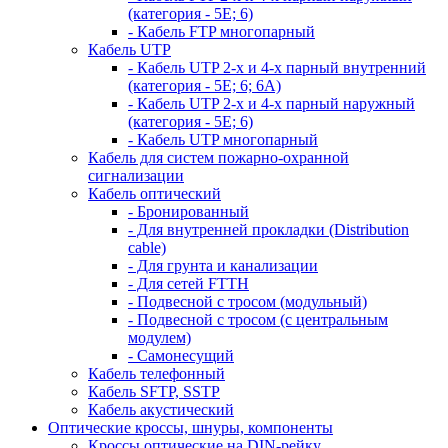
(категория - 5Е; 6)
- Кабель FTP многопарный
Кабель UTP
- Кабель UTP 2-х и 4-х парный внутренний
(категория - 5Е; 6; 6А)
- Кабель UTP 2-х и 4-х парный наружный
(категория - 5Е; 6)
- Кабель UTP многопарный
Кабель для систем пожарно-охранной
сигнализации
Кабель оптический
- Бронированный
- Для внутренней прокладки (Distribution
cable)
- Для грунта и канализации
- Для сетей FTTH
- Подвесной с тросом (модульный)
- Подвесной с тросом (с центральным
модулем)
- Самонесущий
Кабель телефонный
Кабель SFTP, SSTP
Кабель акустический
Оптические кроссы, шнуры, компоненты
Кроссы оптические на DIN-рейку