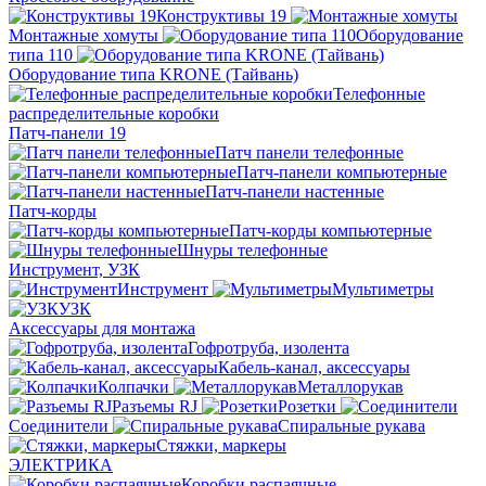
Конструктивы 19
Монтажные хомуты
Оборудование
типа 110
Оборудование типа KRONE (Тайвань)
Телефонные
распределительные коробки
Патч-панели 19
Патч панели телефонные
Патч-панели компьютерные
Патч-панели настенные
Патч-корды
Патч-корды компьютерные
Шнуры телефонные
Инструмент, УЗК
Инструмент
Мультиметры
УЗК
Аксессуары для монтажа
Гофротруба, изолента
Кабель-канал, аксессуары
Колпачки
Металлорукав
Разъемы RJ
Розетки
Соединители
Спиральные рукава
Стяжки, маркеры
ЭЛЕКТРИКА
Коробки распаячные