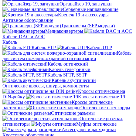
Органайзер 19, заглушки
Серверные направляющие
Крепеж 19 и аксессуары
Активное оборудование
Трансиверы (SFP модули)
Медиаконвертеры
Кабели DAC и AOC
Кабель
Кабель FTP
Кабель UTP
Кабель
для систем пожарно-охранной сигнализации
Кабель оптический
Кабель телефонный
Кабель SFTP, SSTP
Кабель акустический
Оптические кроссы, шнуры, компоненты
Кроссы оптические на
DIN-рейку
Кроссы оптические 19
Кроссы оптические
настенные
Оптические патч корды
Оптические разъемы
Оптические розетки,
аттенюаторы
Муфты оптические
Аксессуары и расходники
Кроссовое оборудование