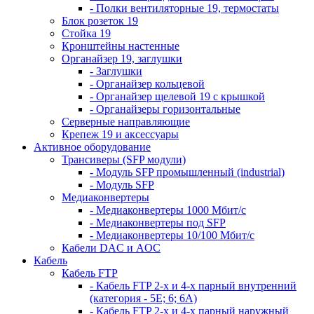
- Полки вентиляторные 19, термостаты
Блок розеток 19
Стойка 19
Кронштейны настенные
Органайзер 19, заглушки
- Заглушки
- Органайзер кольцевой
- Органайзер щелевой 19 с крышкой
- Органайзеры горизонтальные
Серверные направляющие
Крепеж 19 и аксессуары
Активное оборудование
Трансиверы (SFP модули)
- Модуль SFP промышленный (industrial)
- Модуль SFP
Медиаконвертеры
- Медиаконвертеры 1000 Мбит/с
- Медиаконвертеры под SFP
- Медиаконвертеры 10/100 Мбит/с
Кабели DAC и AOC
Кабель
Кабель FTP
- Кабель FTP 2-х и 4-х парный внутренний
(категория - 5Е; 6; 6А)
- Кабель FTP 2-х и 4-х парный наружный