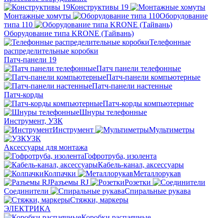
Конструктивы 19
Монтажные хомуты
Оборудование
типа 110
Оборудование типа KRONE (Тайвань)
Телефонные
распределительные коробки
Патч-панели 19
Патч панели телефонные
Патч-панели компьютерные
Патч-панели настенные
Патч-корды
Патч-корды компьютерные
Шнуры телефонные
Инструмент, УЗК
Инструмент
Мультиметры
УЗК
Аксессуары для монтажа
Гофротруба, изолента
Кабель-канал, аксессуары
Колпачки
Металлорукав
Разъемы RJ
Розетки
Соединители
Спиральные рукава
Стяжки, маркеры
ЭЛЕКТРИКА
Коробки распаячные