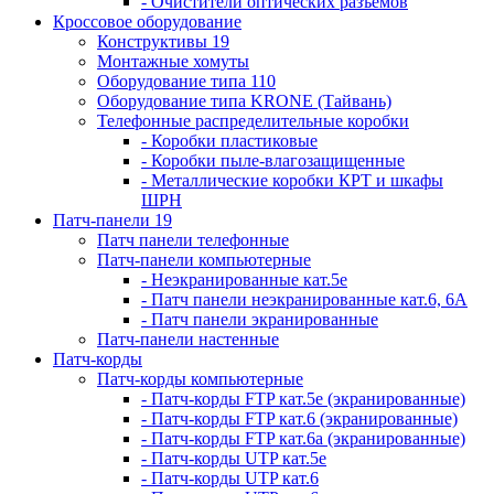
- Очистители оптических разъемов
Кроссовое оборудование
Конструктивы 19
Монтажные хомуты
Оборудование типа 110
Оборудование типа KRONE (Тайвань)
Телефонные распределительные коробки
- Коробки пластиковые
- Коробки пыле-влагозащищенные
- Металлические коробки КРТ и шкафы
ШРН
Патч-панели 19
Патч панели телефонные
Патч-панели компьютерные
- Неэкранированные кат.5е
- Патч панели неэкранированные кат.6, 6А
- Патч панели экранированные
Патч-панели настенные
Патч-корды
Патч-корды компьютерные
- Патч-корды FTP кат.5е (экранированные)
- Патч-корды FTP кат.6 (экранированные)
- Патч-корды FTP кат.6а (экранированные)
- Патч-корды UTP кат.5е
- Патч-корды UTP кат.6