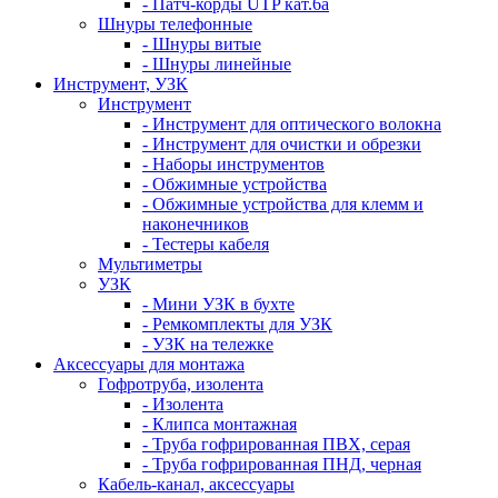
- Патч-корды UTP кат.6а
Шнуры телефонные
- Шнуры витые
- Шнуры линейные
Инструмент, УЗК
Инструмент
- Инструмент для оптического волокна
- Инструмент для очистки и обрезки
- Наборы инструментов
- Обжимные устройства
- Обжимные устройства для клемм и
наконечников
- Тестеры кабеля
Мультиметры
УЗК
- Мини УЗК в бухте
- Ремкомплекты для УЗК
- УЗК на тележке
Аксессуары для монтажа
Гофротруба, изолента
- Изолента
- Клипса монтажная
- Труба гофрированная ПВХ, серая
- Труба гофрированная ПНД, черная
Кабель-канал, аксессуары