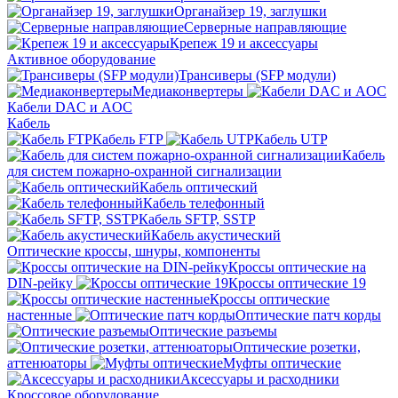
Органайзер 19, заглушки
Серверные направляющие
Крепеж 19 и аксессуары
Активное оборудование
Трансиверы (SFP модули)
Медиаконвертеры
Кабели DAC и AOC
Кабель
Кабель FTP
Кабель UTP
Кабель
для систем пожарно-охранной сигнализации
Кабель оптический
Кабель телефонный
Кабель SFTP, SSTP
Кабель акустический
Оптические кроссы, шнуры, компоненты
Кроссы оптические на
DIN-рейку
Кроссы оптические 19
Кроссы оптические
настенные
Оптические патч корды
Оптические разъемы
Оптические розетки,
аттенюаторы
Муфты оптические
Аксессуары и расходники
Кроссовое оборудование