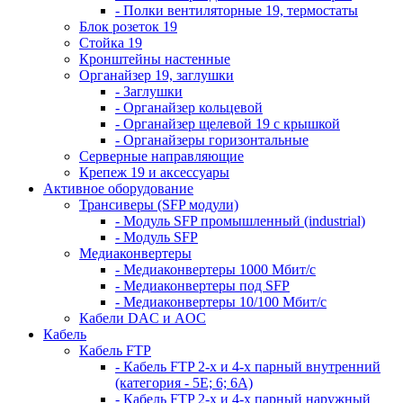
- Полки вентиляторные 19, термостаты
Блок розеток 19
Стойка 19
Кронштейны настенные
Органайзер 19, заглушки
- Заглушки
- Органайзер кольцевой
- Органайзер щелевой 19 с крышкой
- Органайзеры горизонтальные
Серверные направляющие
Крепеж 19 и аксессуары
Активное оборудование
Трансиверы (SFP модули)
- Модуль SFP промышленный (industrial)
- Модуль SFP
Медиаконвертеры
- Медиаконвертеры 1000 Мбит/с
- Медиаконвертеры под SFP
- Медиаконвертеры 10/100 Мбит/с
Кабели DAC и AOC
Кабель
Кабель FTP
- Кабель FTP 2-х и 4-х парный внутренний
(категория - 5Е; 6; 6А)
- Кабель FTP 2-х и 4-х парный наружный