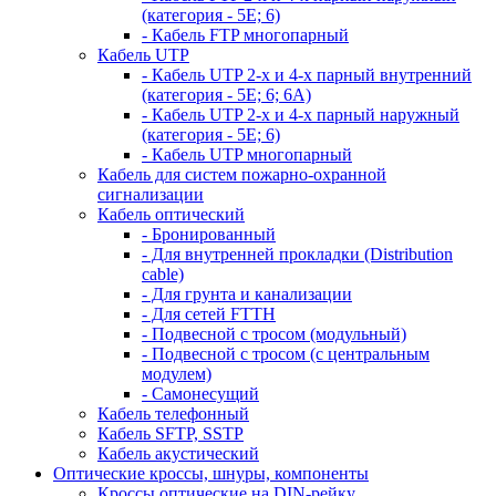
(категория - 5Е; 6)
- Кабель FTP многопарный
Кабель UTP
- Кабель UTP 2-х и 4-х парный внутренний
(категория - 5Е; 6; 6А)
- Кабель UTP 2-х и 4-х парный наружный
(категория - 5Е; 6)
- Кабель UTP многопарный
Кабель для систем пожарно-охранной
сигнализации
Кабель оптический
- Бронированный
- Для внутренней прокладки (Distribution
cable)
- Для грунта и канализации
- Для сетей FTTH
- Подвесной с тросом (модульный)
- Подвесной с тросом (с центральным
модулем)
- Самонесущий
Кабель телефонный
Кабель SFTP, SSTP
Кабель акустический
Оптические кроссы, шнуры, компоненты
Кроссы оптические на DIN-рейку