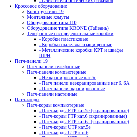
- Очистители оптических разъемов
Кроссовое оборудование
Конструктивы 19
Монтажные хомуты
Оборудование типа 110
Оборудование типа KRONE (Тайвань)
Телефонные распределительные коробки
- Коробки пластиковые
- Коробки пыле-влагозащищенные
- Металлические коробки КРТ и шкафы
ШРН
Патч-панели 19
Патч панели телефонные
Патч-панели компьютерные
- Неэкранированные кат.5е
- Патч панели неэкранированные кат.6, 6А
- Патч панели экранированные
Патч-панели настенные
Патч-корды
Патч-корды компьютерные
- Патч-корды FTP кат.5е (экранированные)
- Патч-корды FTP кат.6 (экранированные)
- Патч-корды FTP кат.6а (экранированные)
- Патч-корды UTP кат.5е
- Патч-корды UTP кат.6