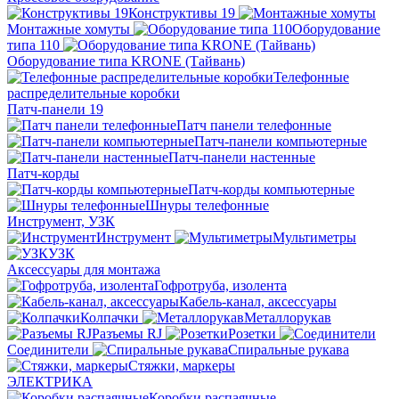
Конструктивы 19
Монтажные хомуты
Оборудование
типа 110
Оборудование типа KRONE (Тайвань)
Телефонные
распределительные коробки
Патч-панели 19
Патч панели телефонные
Патч-панели компьютерные
Патч-панели настенные
Патч-корды
Патч-корды компьютерные
Шнуры телефонные
Инструмент, УЗК
Инструмент
Мультиметры
УЗК
Аксессуары для монтажа
Гофротруба, изолента
Кабель-канал, аксессуары
Колпачки
Металлорукав
Разъемы RJ
Розетки
Соединители
Спиральные рукава
Стяжки, маркеры
ЭЛЕКТРИКА
Коробки распаячные