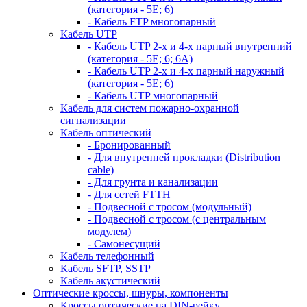
(категория - 5Е; 6)
- Кабель FTP многопарный
Кабель UTP
- Кабель UTP 2-х и 4-х парный внутренний
(категория - 5Е; 6; 6А)
- Кабель UTP 2-х и 4-х парный наружный
(категория - 5Е; 6)
- Кабель UTP многопарный
Кабель для систем пожарно-охранной
сигнализации
Кабель оптический
- Бронированный
- Для внутренней прокладки (Distribution
cable)
- Для грунта и канализации
- Для сетей FTTH
- Подвесной с тросом (модульный)
- Подвесной с тросом (с центральным
модулем)
- Самонесущий
Кабель телефонный
Кабель SFTP, SSTP
Кабель акустический
Оптические кроссы, шнуры, компоненты
Кроссы оптические на DIN-рейку