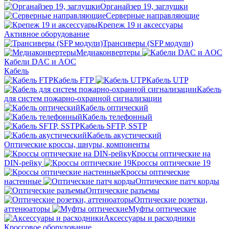
Органайзер 19, заглушки
Серверные направляющие
Крепеж 19 и аксессуары
Активное оборудование
Трансиверы (SFP модули)
Медиаконвертеры
Кабели DAC и AOC
Кабель
Кабель FTP
Кабель UTP
Кабель
для систем пожарно-охранной сигнализации
Кабель оптический
Кабель телефонный
Кабель SFTP, SSTP
Кабель акустический
Оптические кроссы, шнуры, компоненты
Кроссы оптические на
DIN-рейку
Кроссы оптические 19
Кроссы оптические
настенные
Оптические патч корды
Оптические разъемы
Оптические розетки,
аттенюаторы
Муфты оптические
Аксессуары и расходники
Кроссовое оборудование