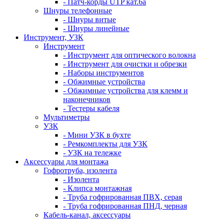
- Патч-корды UTP кат.6а
Шнуры телефонные
- Шнуры витые
- Шнуры линейные
Инструмент, УЗК
Инструмент
- Инструмент для оптического волокна
- Инструмент для очистки и обрезки
- Наборы инструментов
- Обжимные устройства
- Обжимные устройства для клемм и
наконечников
- Тестеры кабеля
Мультиметры
УЗК
- Мини УЗК в бухте
- Ремкомплекты для УЗК
- УЗК на тележке
Аксессуары для монтажа
Гофротруба, изолента
- Изолента
- Клипса монтажная
- Труба гофрированная ПВХ, серая
- Труба гофрированная ПНД, черная
Кабель-канал, аксессуары