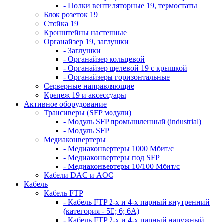
- Полки вентиляторные 19, термостаты
Блок розеток 19
Стойка 19
Кронштейны настенные
Органайзер 19, заглушки
- Заглушки
- Органайзер кольцевой
- Органайзер щелевой 19 с крышкой
- Органайзеры горизонтальные
Серверные направляющие
Крепеж 19 и аксессуары
Активное оборудование
Трансиверы (SFP модули)
- Модуль SFP промышленный (industrial)
- Модуль SFP
Медиаконвертеры
- Медиаконвертеры 1000 Мбит/с
- Медиаконвертеры под SFP
- Медиаконвертеры 10/100 Мбит/с
Кабели DAC и AOC
Кабель
Кабель FTP
- Кабель FTP 2-х и 4-х парный внутренний
(категория - 5Е; 6; 6А)
- Кабель FTP 2-х и 4-х парный наружный