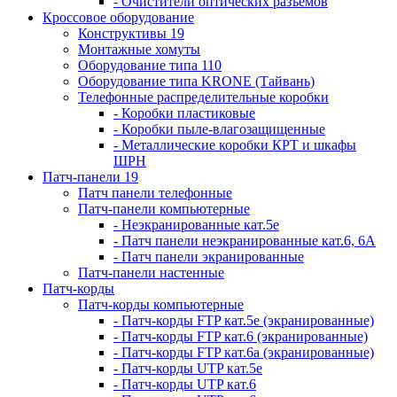
- Очистители оптических разъемов
Кроссовое оборудование
Конструктивы 19
Монтажные хомуты
Оборудование типа 110
Оборудование типа KRONE (Тайвань)
Телефонные распределительные коробки
- Коробки пластиковые
- Коробки пыле-влагозащищенные
- Металлические коробки КРТ и шкафы
ШРН
Патч-панели 19
Патч панели телефонные
Патч-панели компьютерные
- Неэкранированные кат.5е
- Патч панели неэкранированные кат.6, 6А
- Патч панели экранированные
Патч-панели настенные
Патч-корды
Патч-корды компьютерные
- Патч-корды FTP кат.5е (экранированные)
- Патч-корды FTP кат.6 (экранированные)
- Патч-корды FTP кат.6а (экранированные)
- Патч-корды UTP кат.5е
- Патч-корды UTP кат.6