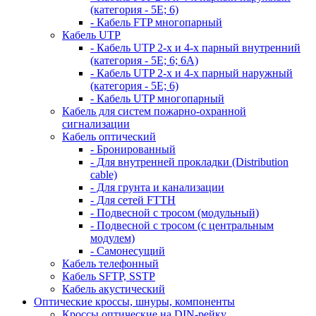
(категория - 5Е; 6)
- Кабель FTP многопарный
Кабель UTP
- Кабель UTP 2-х и 4-х парный внутренний
(категория - 5Е; 6; 6А)
- Кабель UTP 2-х и 4-х парный наружный
(категория - 5Е; 6)
- Кабель UTP многопарный
Кабель для систем пожарно-охранной
сигнализации
Кабель оптический
- Бронированный
- Для внутренней прокладки (Distribution
cable)
- Для грунта и канализации
- Для сетей FTTH
- Подвесной с тросом (модульный)
- Подвесной с тросом (с центральным
модулем)
- Самонесущий
Кабель телефонный
Кабель SFTP, SSTP
Кабель акустический
Оптические кроссы, шнуры, компоненты
Кроссы оптические на DIN-рейку