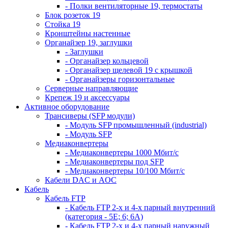
- Полки вентиляторные 19, термостаты
Блок розеток 19
Стойка 19
Кронштейны настенные
Органайзер 19, заглушки
- Заглушки
- Органайзер кольцевой
- Органайзер щелевой 19 с крышкой
- Органайзеры горизонтальные
Серверные направляющие
Крепеж 19 и аксессуары
Активное оборудование
Трансиверы (SFP модули)
- Модуль SFP промышленный (industrial)
- Модуль SFP
Медиаконвертеры
- Медиаконвертеры 1000 Мбит/с
- Медиаконвертеры под SFP
- Медиаконвертеры 10/100 Мбит/с
Кабели DAC и AOC
Кабель
Кабель FTP
- Кабель FTP 2-х и 4-х парный внутренний
(категория - 5Е; 6; 6А)
- Кабель FTP 2-х и 4-х парный наружный