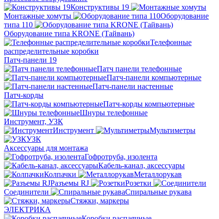
Конструктивы 19
Монтажные хомуты
Оборудование
типа 110
Оборудование типа KRONE (Тайвань)
Телефонные
распределительные коробки
Патч-панели 19
Патч панели телефонные
Патч-панели компьютерные
Патч-панели настенные
Патч-корды
Патч-корды компьютерные
Шнуры телефонные
Инструмент, УЗК
Инструмент
Мультиметры
УЗК
Аксессуары для монтажа
Гофротруба, изолента
Кабель-канал, аксессуары
Колпачки
Металлорукав
Разъемы RJ
Розетки
Соединители
Спиральные рукава
Стяжки, маркеры
ЭЛЕКТРИКА
Коробки распаячные