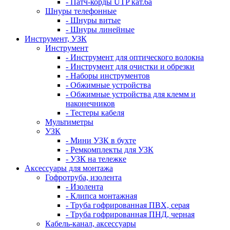
- Патч-корды UTP кат.6а
Шнуры телефонные
- Шнуры витые
- Шнуры линейные
Инструмент, УЗК
Инструмент
- Инструмент для оптического волокна
- Инструмент для очистки и обрезки
- Наборы инструментов
- Обжимные устройства
- Обжимные устройства для клемм и
наконечников
- Тестеры кабеля
Мультиметры
УЗК
- Мини УЗК в бухте
- Ремкомплекты для УЗК
- УЗК на тележке
Аксессуары для монтажа
Гофротруба, изолента
- Изолента
- Клипса монтажная
- Труба гофрированная ПВХ, серая
- Труба гофрированная ПНД, черная
Кабель-канал, аксессуары