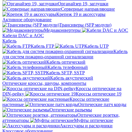
Органайзер 19, заглушки
Серверные направляющие
Крепеж 19 и аксессуары
Активное оборудование
Трансиверы (SFP модули)
Медиаконвертеры
Кабели DAC и AOC
Кабель
Кабель FTP
Кабель UTP
Кабель
для систем пожарно-охранной сигнализации
Кабель оптический
Кабель телефонный
Кабель SFTP, SSTP
Кабель акустический
Оптические кроссы, шнуры, компоненты
Кроссы оптические на
DIN-рейку
Кроссы оптические 19
Кроссы оптические
настенные
Оптические патч корды
Оптические разъемы
Оптические розетки,
аттенюаторы
Муфты оптические
Аксессуары и расходники
Кроссовое оборудование