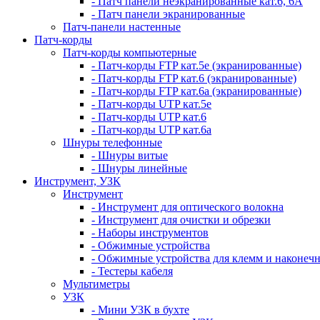
- Патч панели неэкранированные кат.6, 6А
- Патч панели экранированные
Патч-панели настенные
Патч-корды
Патч-корды компьютерные
- Патч-корды FTP кат.5е (экранированные)
- Патч-корды FTP кат.6 (экранированные)
- Патч-корды FTP кат.6а (экранированные)
- Патч-корды UTP кат.5е
- Патч-корды UTP кат.6
- Патч-корды UTP кат.6а
Шнуры телефонные
- Шнуры витые
- Шнуры линейные
Инструмент, УЗК
Инструмент
- Инструмент для оптического волокна
- Инструмент для очистки и обрезки
- Наборы инструментов
- Обжимные устройства
- Обжимные устройства для клемм и наконеч
- Тестеры кабеля
Мультиметры
УЗК
- Мини УЗК в бухте