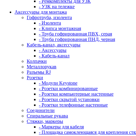
- Ремкомплекты для УЗК
- УЗК на тележке
Аксессуары для монтажа
Гофротруба, изолента
- Изолента
- Клипса монтажная
- Труба гофрированная ПВХ, серая
- Труба гофрированная ПНД, черная
Кабель-канал, аксессуары
- Аксессуары
- Кабель-канал
Колпачки
Металлорукав
Разъемы RJ
Розетки
- Модули Keystone
- Розетки комбинированные
- Розетки компьютерные настенные
- Розетки скрытой установки
- Розетки телефонные настенные
Соединители
Спиральные рукава
Стяжки, маркеры
- Маркеры для кабеля
- Площадка самоклеющаяся для крепления ст