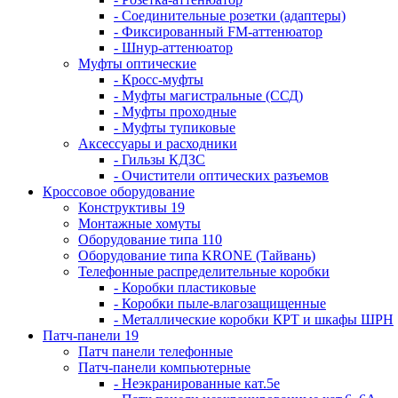
- Соединительные розетки (адаптеры)
- Фиксированный FM-аттенюатор
- Шнур-аттенюатор
Муфты оптические
- Кросс-муфты
- Муфты магистральные (ССД)
- Муфты проходные
- Муфты тупиковые
Аксессуары и расходники
- Гильзы КДЗС
- Очистители оптических разъемов
Кроссовое оборудование
Конструктивы 19
Монтажные хомуты
Оборудование типа 110
Оборудование типа KRONE (Тайвань)
Телефонные распределительные коробки
- Коробки пластиковые
- Коробки пыле-влагозащищенные
- Металлические коробки КРТ и шкафы ШРН
Патч-панели 19
Патч панели телефонные
Патч-панели компьютерные
- Неэкранированные кат.5е