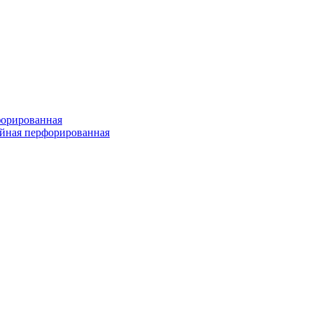
форированная
войная перфорированная