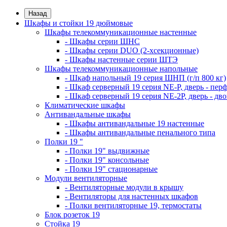
Назад
Шкафы и стойки 19 дюймовые
Шкафы телекоммуникационные настенные
- Шкафы серии ШНС
- Шкафы серии DUO (2-хсекционные)
- Шкафы настенные серии ШТЭ
Шкафы телекоммуникационные напольные
- Шкаф напольный 19 серия ШНП (г/п 800 кг)
- Шкаф серверный 19 серия NE-P, дверь - пер
- Шкаф серверный 19 серия NE-2P, дверь - д
Климатические шкафы
Антивандальные шкафы
- Шкафы антивандальные 19 настенные
- Шкафы антивандальные пенального типа
Полки 19 "
- Полки 19" выдвижные
- Полки 19" консольные
- Полки 19" стационарные
Модули вентиляторные
- Вентиляторные модули в крышу
- Вентиляторы для настенных шкафов
- Полки вентиляторные 19, термостаты
Блок розеток 19
Стойка 19