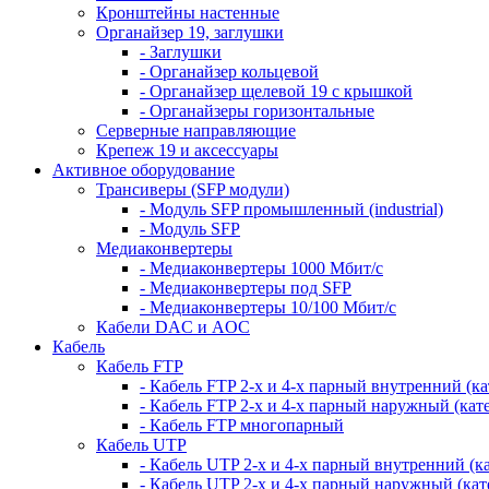
Кронштейны настенные
Органайзер 19, заглушки
- Заглушки
- Органайзер кольцевой
- Органайзер щелевой 19 с крышкой
- Органайзеры горизонтальные
Серверные направляющие
Крепеж 19 и аксессуары
Активное оборудование
Трансиверы (SFP модули)
- Модуль SFP промышленный (industrial)
- Модуль SFP
Медиаконвертеры
- Медиаконвертеры 1000 Мбит/с
- Медиаконвертеры под SFP
- Медиаконвертеры 10/100 Мбит/с
Кабели DAC и AOC
Кабель
Кабель FTP
- Кабель FTP 2-х и 4-х парный внутренний (кат
- Кабель FTP 2-х и 4-х парный наружный (кате
- Кабель FTP многопарный
Кабель UTP
- Кабель UTP 2-х и 4-х парный внутренний (кат
- Кабель UTP 2-х и 4-х парный наружный (кате