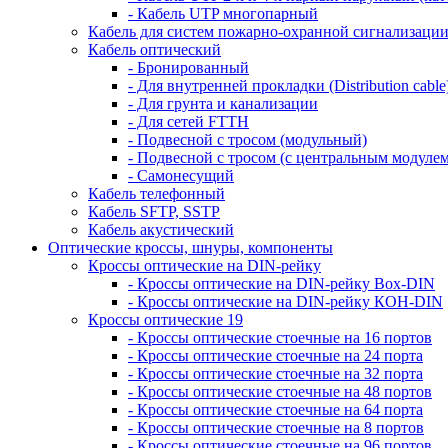
- Кабель UTP многопарный
Кабель для систем пожарно-охранной сигнализаци
Кабель оптический
- Бронированный
- Для внутренней прокладки (Distribution cable
- Для грунта и канализации
- Для сетей FTTH
- Подвесной с тросом (модульный)
- Подвесной с тросом (с центральным модулем
- Самонесущий
Кабель телефонный
Кабель SFTP, SSTP
Кабель акустический
Оптические кроссы, шнуры, компоненты
Кроссы оптические на DIN-рейку
- Кроссы оптические на DIN-рейку Box-DIN
- Кроссы оптические на DIN-рейку КОН-DIN
Кроссы оптические 19
- Кроссы оптические стоечные на 16 портов
- Кроссы оптические стоечные на 24 порта
- Кроссы оптические стоечные на 32 порта
- Кроссы оптические стоечные на 48 портов
- Кроссы оптические стоечные на 64 порта
- Кроссы оптические стоечные на 8 портов
- Кроссы оптические стоечные на 96 портов