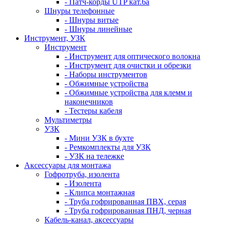
- Патч-корды UTP кат.6а
Шнуры телефонные
- Шнуры витые
- Шнуры линейные
Инструмент, УЗК
Инструмент
- Инструмент для оптического волокна
- Инструмент для очистки и обрезки
- Наборы инструментов
- Обжимные устройства
- Обжимные устройства для клемм и
наконечников
- Тестеры кабеля
Мультиметры
УЗК
- Мини УЗК в бухте
- Ремкомплекты для УЗК
- УЗК на тележке
Аксессуары для монтажа
Гофротруба, изолента
- Изолента
- Клипса монтажная
- Труба гофрированная ПВХ, серая
- Труба гофрированная ПНД, черная
Кабель-канал, аксессуары