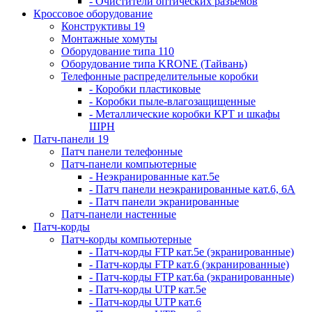
- Очистители оптических разъемов
Кроссовое оборудование
Конструктивы 19
Монтажные хомуты
Оборудование типа 110
Оборудование типа KRONE (Тайвань)
Телефонные распределительные коробки
- Коробки пластиковые
- Коробки пыле-влагозащищенные
- Металлические коробки КРТ и шкафы
ШРН
Патч-панели 19
Патч панели телефонные
Патч-панели компьютерные
- Неэкранированные кат.5е
- Патч панели неэкранированные кат.6, 6А
- Патч панели экранированные
Патч-панели настенные
Патч-корды
Патч-корды компьютерные
- Патч-корды FTP кат.5е (экранированные)
- Патч-корды FTP кат.6 (экранированные)
- Патч-корды FTP кат.6а (экранированные)
- Патч-корды UTP кат.5е
- Патч-корды UTP кат.6