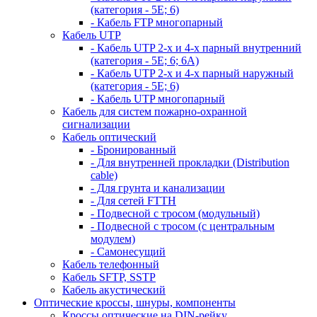
(категория - 5Е; 6)
- Кабель FTP многопарный
Кабель UTP
- Кабель UTP 2-х и 4-х парный внутренний
(категория - 5Е; 6; 6А)
- Кабель UTP 2-х и 4-х парный наружный
(категория - 5Е; 6)
- Кабель UTP многопарный
Кабель для систем пожарно-охранной
сигнализации
Кабель оптический
- Бронированный
- Для внутренней прокладки (Distribution
cable)
- Для грунта и канализации
- Для сетей FTTH
- Подвесной с тросом (модульный)
- Подвесной с тросом (с центральным
модулем)
- Самонесущий
Кабель телефонный
Кабель SFTP, SSTP
Кабель акустический
Оптические кроссы, шнуры, компоненты
Кроссы оптические на DIN-рейку