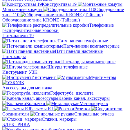
Конструктивы 19
Монтажные хомуты
Оборудование
типа 110
Оборудование типа KRONE (Тайвань)
Телефонные
распределительные коробки
Патч-панели 19
Патч панели телефонные
Патч-панели компьютерные
Патч-панели настенные
Патч-корды
Патч-корды компьютерные
Шнуры телефонные
Инструмент, УЗК
Инструмент
Мультиметры
УЗК
Аксессуары для монтажа
Гофротруба, изолента
Кабель-канал, аксессуары
Колпачки
Металлорукав
Разъемы RJ
Розетки
Соединители
Спиральные рукава
Стяжки, маркеры
ЭЛЕКТРИКА
Коробки распаячные