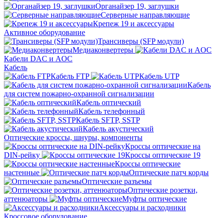
Органайзер 19, заглушки
Серверные направляющие
Крепеж 19 и аксессуары
Активное оборудование
Трансиверы (SFP модули)
Медиаконвертеры
Кабели DAC и AOC
Кабель
Кабель FTP
Кабель UTP
Кабель
для систем пожарно-охранной сигнализации
Кабель оптический
Кабель телефонный
Кабель SFTP, SSTP
Кабель акустический
Оптические кроссы, шнуры, компоненты
Кроссы оптические на
DIN-рейку
Кроссы оптические 19
Кроссы оптические
настенные
Оптические патч корды
Оптические разъемы
Оптические розетки,
аттенюаторы
Муфты оптические
Аксессуары и расходники
Кроссовое оборудование