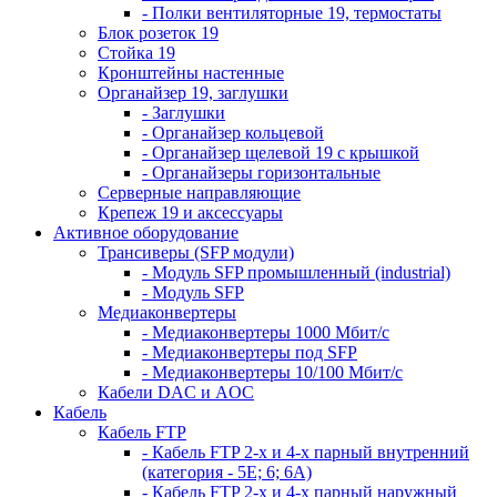
- Полки вентиляторные 19, термостаты
Блок розеток 19
Стойка 19
Кронштейны настенные
Органайзер 19, заглушки
- Заглушки
- Органайзер кольцевой
- Органайзер щелевой 19 с крышкой
- Органайзеры горизонтальные
Серверные направляющие
Крепеж 19 и аксессуары
Активное оборудование
Трансиверы (SFP модули)
- Модуль SFP промышленный (industrial)
- Модуль SFP
Медиаконвертеры
- Медиаконвертеры 1000 Мбит/с
- Медиаконвертеры под SFP
- Медиаконвертеры 10/100 Мбит/с
Кабели DAC и AOC
Кабель
Кабель FTP
- Кабель FTP 2-х и 4-х парный внутренний
(категория - 5Е; 6; 6А)
- Кабель FTP 2-х и 4-х парный наружный