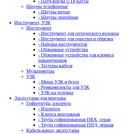
- Патч-корды UTP кат.6а
Шнуры телефонные
- Шнуры витые
- Шнуры линейные
Инструмент, УЗК
Инструмент
- Инструмент для оптического волокна
- Инструмент для очистки и обрезки
- Наборы инструментов
- Обжимные устройства
- Обжимные устройства для клемм и
наконечников
- Тестеры кабеля
Мультиметры
УЗК
- Мини УЗК в бухте
- Ремкомплекты для УЗК
- УЗК на тележке
Аксессуары для монтажа
Гофротруба, изолента
- Изолента
- Клипса монтажная
- Труба гофрированная ПВХ, серая
- Труба гофрированная ПНД, черная
Кабель-канал, аксессуары