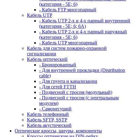
(категория - 5Е; 6)
- Кабель FTP многопарный
Кабель UTP
- Кабель UTP 2-х и 4-х парный внутренний
(категория - 5Е; 6; 6А)
- Кабель UTP 2-х и 4-х парный наружный
(категория - 5Е; 6)
- Кабель UTP многопарный
Кабель для систем пожарно-охранной
сигнализации
Кабель оптический
- Бронированный
- Для внутренней прокладки (Distribution
cable)
- Для грунта и канализации
- Для сетей FTTH
- Подвесной с тросом (модульный)
- Подвесной с тросом (с центральным
модулем)
- Самонесущий
Кабель телефонный
Кабель SFTP, SSTP
Кабель акустический
Оптические кроссы, шнуры, компоненты
Кроссы оптические на DIN-рейку