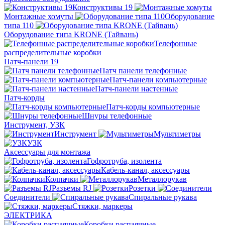
Конструктивы 19
Монтажные хомуты
Оборудование
типа 110
Оборудование типа KRONE (Тайвань)
Телефонные
распределительные коробки
Патч-панели 19
Патч панели телефонные
Патч-панели компьютерные
Патч-панели настенные
Патч-корды
Патч-корды компьютерные
Шнуры телефонные
Инструмент, УЗК
Инструмент
Мультиметры
УЗК
Аксессуары для монтажа
Гофротруба, изолента
Кабель-канал, аксессуары
Колпачки
Металлорукав
Разъемы RJ
Розетки
Соединители
Спиральные рукава
Стяжки, маркеры
ЭЛЕКТРИКА
Коробки распаячные