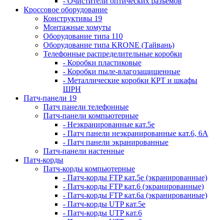
- Очистители оптических разъемов
Кроссовое оборудование
Конструктивы 19
Монтажные хомуты
Оборудование типа 110
Оборудование типа KRONE (Тайвань)
Телефонные распределительные коробки
- Коробки пластиковые
- Коробки пыле-влагозащищенные
- Металлические коробки КРТ и шкафы
ШРН
Патч-панели 19
Патч панели телефонные
Патч-панели компьютерные
- Неэкранированные кат.5е
- Патч панели неэкранированные кат.6, 6А
- Патч панели экранированные
Патч-панели настенные
Патч-корды
Патч-корды компьютерные
- Патч-корды FTP кат.5е (экранированные)
- Патч-корды FTP кат.6 (экранированные)
- Патч-корды FTP кат.6а (экранированные)
- Патч-корды UTP кат.5е
- Патч-корды UTP кат.6