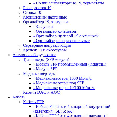
- Полки вентиляторные 19, термостаты
Блок розеток 19
Стойка 19
Кронштейны настенные
Органайзер 19, заглушки
- Заглушки
- Органайзер кольцевой
- Органайзер щелевой 19 с крышкой
- Органайзеры горизонтальные
Серверные направляющие
Крепеж 19 и аксессуары
Активное оборудование
Трансиверы (SFP модули)
- Модуль SFP промышленный (industrial)
- Модуль SFP
Медиаконвертеры
- Медиаконвертеры 1000 Мбит/с
- Медиаконвертеры под SFP
- Медиаконвертеры 10/100 Мбит/с
Кабели DAC и AOC
Кабель
Кабель FTP
- Кабель FTP 2-х и 4-х парный внутренний
(категория - 5Е; 6; 6А)
- Кабель FTP 2-х и 4-х парный наружный