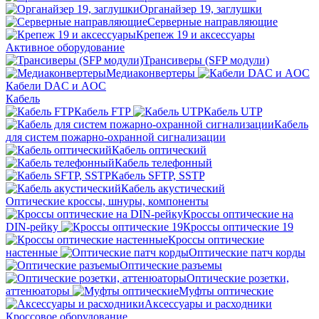
Органайзер 19, заглушки
Серверные направляющие
Крепеж 19 и аксессуары
Активное оборудование
Трансиверы (SFP модули)
Медиаконвертеры
Кабели DAC и AOC
Кабель
Кабель FTP
Кабель UTP
Кабель
для систем пожарно-охранной сигнализации
Кабель оптический
Кабель телефонный
Кабель SFTP, SSTP
Кабель акустический
Оптические кроссы, шнуры, компоненты
Кроссы оптические на
DIN-рейку
Кроссы оптические 19
Кроссы оптические
настенные
Оптические патч корды
Оптические разъемы
Оптические розетки,
аттенюаторы
Муфты оптические
Аксессуары и расходники
Кроссовое оборудование