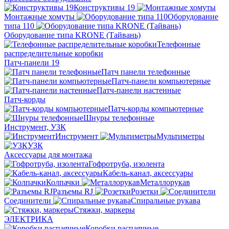
Конструктивы 19
Монтажные хомуты
Оборудование
типа 110
Оборудование типа KRONE (Тайвань)
Телефонные
распределительные коробки
Патч-панели 19
Патч панели телефонные
Патч-панели компьютерные
Патч-панели настенные
Патч-корды
Патч-корды компьютерные
Шнуры телефонные
Инструмент, УЗК
Инструмент
Мультиметры
УЗК
Аксессуары для монтажа
Гофротруба, изолента
Кабель-канал, аксессуары
Колпачки
Металлорукав
Разъемы RJ
Розетки
Соединители
Спиральные рукава
Стяжки, маркеры
ЭЛЕКТРИКА
Коробки распаячные