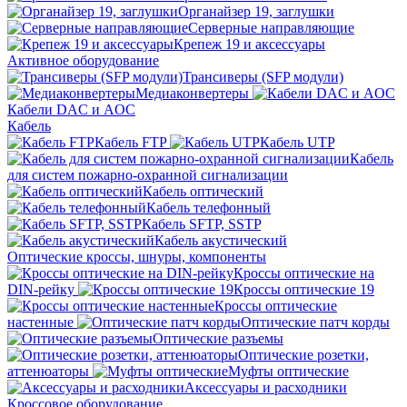
Органайзер 19, заглушки
Серверные направляющие
Крепеж 19 и аксессуары
Активное оборудование
Трансиверы (SFP модули)
Медиаконвертеры
Кабели DAC и AOC
Кабель
Кабель FTP
Кабель UTP
Кабель
для систем пожарно-охранной сигнализации
Кабель оптический
Кабель телефонный
Кабель SFTP, SSTP
Кабель акустический
Оптические кроссы, шнуры, компоненты
Кроссы оптические на
DIN-рейку
Кроссы оптические 19
Кроссы оптические
настенные
Оптические патч корды
Оптические разъемы
Оптические розетки,
аттенюаторы
Муфты оптические
Аксессуары и расходники
Кроссовое оборудование