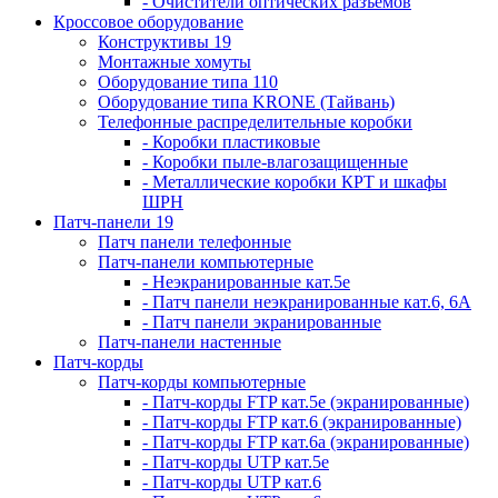
- Очистители оптических разъемов
Кроссовое оборудование
Конструктивы 19
Монтажные хомуты
Оборудование типа 110
Оборудование типа KRONE (Тайвань)
Телефонные распределительные коробки
- Коробки пластиковые
- Коробки пыле-влагозащищенные
- Металлические коробки КРТ и шкафы
ШРН
Патч-панели 19
Патч панели телефонные
Патч-панели компьютерные
- Неэкранированные кат.5е
- Патч панели неэкранированные кат.6, 6А
- Патч панели экранированные
Патч-панели настенные
Патч-корды
Патч-корды компьютерные
- Патч-корды FTP кат.5е (экранированные)
- Патч-корды FTP кат.6 (экранированные)
- Патч-корды FTP кат.6а (экранированные)
- Патч-корды UTP кат.5е
- Патч-корды UTP кат.6