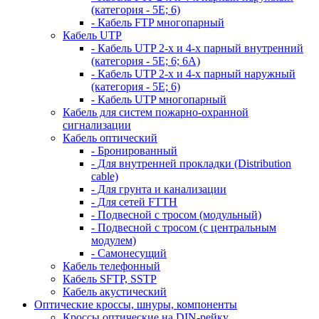
(категория - 5Е; 6)
- Кабель FTP многопарный
Кабель UTP
- Кабель UTP 2-х и 4-х парный внутренний
(категория - 5Е; 6; 6А)
- Кабель UTP 2-х и 4-х парный наружный
(категория - 5Е; 6)
- Кабель UTP многопарный
Кабель для систем пожарно-охранной
сигнализации
Кабель оптический
- Бронированный
- Для внутренней прокладки (Distribution
cable)
- Для грунта и канализации
- Для сетей FTTH
- Подвесной с тросом (модульный)
- Подвесной с тросом (с центральным
модулем)
- Самонесущий
Кабель телефонный
Кабель SFTP, SSTP
Кабель акустический
Оптические кроссы, шнуры, компоненты
Кроссы оптические на DIN-рейку