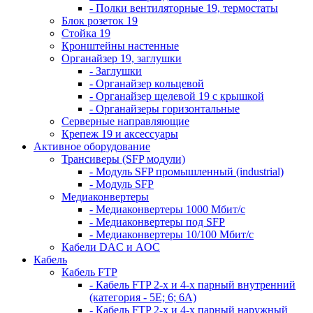
- Полки вентиляторные 19, термостаты
Блок розеток 19
Стойка 19
Кронштейны настенные
Органайзер 19, заглушки
- Заглушки
- Органайзер кольцевой
- Органайзер щелевой 19 с крышкой
- Органайзеры горизонтальные
Серверные направляющие
Крепеж 19 и аксессуары
Активное оборудование
Трансиверы (SFP модули)
- Модуль SFP промышленный (industrial)
- Модуль SFP
Медиаконвертеры
- Медиаконвертеры 1000 Мбит/с
- Медиаконвертеры под SFP
- Медиаконвертеры 10/100 Мбит/с
Кабели DAC и AOC
Кабель
Кабель FTP
- Кабель FTP 2-х и 4-х парный внутренний
(категория - 5Е; 6; 6А)
- Кабель FTP 2-х и 4-х парный наружный