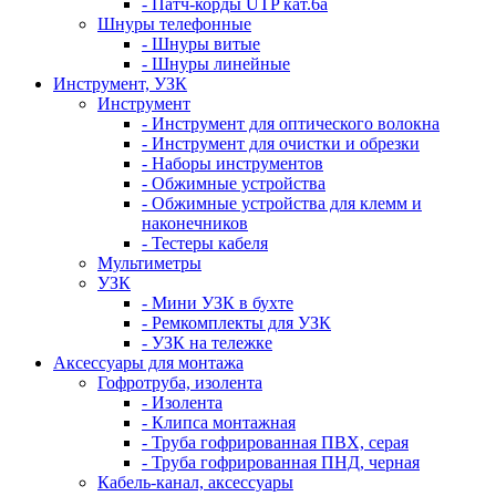
- Патч-корды UTP кат.6а
Шнуры телефонные
- Шнуры витые
- Шнуры линейные
Инструмент, УЗК
Инструмент
- Инструмент для оптического волокна
- Инструмент для очистки и обрезки
- Наборы инструментов
- Обжимные устройства
- Обжимные устройства для клемм и
наконечников
- Тестеры кабеля
Мультиметры
УЗК
- Мини УЗК в бухте
- Ремкомплекты для УЗК
- УЗК на тележке
Аксессуары для монтажа
Гофротруба, изолента
- Изолента
- Клипса монтажная
- Труба гофрированная ПВХ, серая
- Труба гофрированная ПНД, черная
Кабель-канал, аксессуары