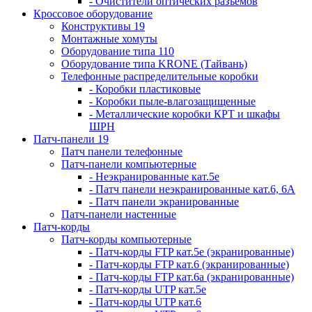
- Очистители оптических разъемов
Кроссовое оборудование
Конструктивы 19
Монтажные хомуты
Оборудование типа 110
Оборудование типа KRONE (Тайвань)
Телефонные распределительные коробки
- Коробки пластиковые
- Коробки пыле-влагозащищенные
- Металлические коробки КРТ и шкафы
ШРН
Патч-панели 19
Патч панели телефонные
Патч-панели компьютерные
- Неэкранированные кат.5е
- Патч панели неэкранированные кат.6, 6А
- Патч панели экранированные
Патч-панели настенные
Патч-корды
Патч-корды компьютерные
- Патч-корды FTP кат.5е (экранированные)
- Патч-корды FTP кат.6 (экранированные)
- Патч-корды FTP кат.6а (экранированные)
- Патч-корды UTP кат.5е
- Патч-корды UTP кат.6