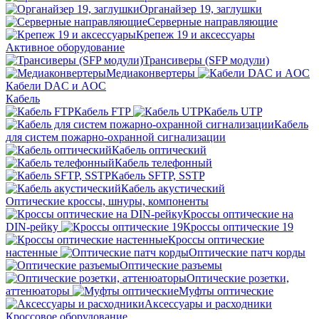
Органайзер 19, заглушки
Серверные направляющие
Крепеж 19 и аксессуары
Активное оборудование
Трансиверы (SFP модули)
Медиаконвертеры
Кабели DAC и AOC
Кабель
Кабель FTP
Кабель UTP
Кабель
для систем пожарно-охранной сигнализации
Кабель оптический
Кабель телефонный
Кабель SFTP, SSTP
Кабель акустический
Оптические кроссы, шнуры, компоненты
Кроссы оптические на
DIN-рейку
Кроссы оптические 19
Кроссы оптические
настенные
Оптические патч корды
Оптические разъемы
Оптические розетки,
аттенюаторы
Муфты оптические
Аксессуары и расходники
Кроссовое оборудование