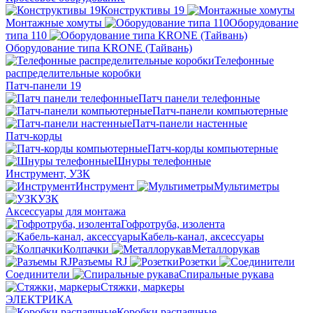
Конструктивы 19
Монтажные хомуты
Оборудование
типа 110
Оборудование типа KRONE (Тайвань)
Телефонные
распределительные коробки
Патч-панели 19
Патч панели телефонные
Патч-панели компьютерные
Патч-панели настенные
Патч-корды
Патч-корды компьютерные
Шнуры телефонные
Инструмент, УЗК
Инструмент
Мультиметры
УЗК
Аксессуары для монтажа
Гофротруба, изолента
Кабель-канал, аксессуары
Колпачки
Металлорукав
Разъемы RJ
Розетки
Соединители
Спиральные рукава
Стяжки, маркеры
ЭЛЕКТРИКА
Коробки распаячные