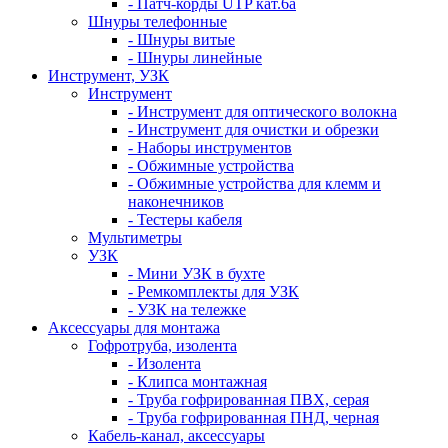
- Патч-корды UTP кат.6а
Шнуры телефонные
- Шнуры витые
- Шнуры линейные
Инструмент, УЗК
Инструмент
- Инструмент для оптического волокна
- Инструмент для очистки и обрезки
- Наборы инструментов
- Обжимные устройства
- Обжимные устройства для клемм и
наконечников
- Тестеры кабеля
Мультиметры
УЗК
- Мини УЗК в бухте
- Ремкомплекты для УЗК
- УЗК на тележке
Аксессуары для монтажа
Гофротруба, изолента
- Изолента
- Клипса монтажная
- Труба гофрированная ПВХ, серая
- Труба гофрированная ПНД, черная
Кабель-канал, аксессуары