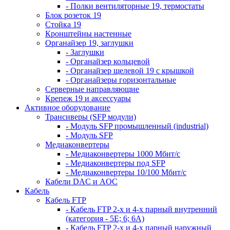
- Полки вентиляторные 19, термостаты
Блок розеток 19
Стойка 19
Кронштейны настенные
Органайзер 19, заглушки
- Заглушки
- Органайзер кольцевой
- Органайзер щелевой 19 с крышкой
- Органайзеры горизонтальные
Серверные направляющие
Крепеж 19 и аксессуары
Активное оборудование
Трансиверы (SFP модули)
- Модуль SFP промышленный (industrial)
- Модуль SFP
Медиаконвертеры
- Медиаконвертеры 1000 Мбит/с
- Медиаконвертеры под SFP
- Медиаконвертеры 10/100 Мбит/с
Кабели DAC и AOC
Кабель
Кабель FTP
- Кабель FTP 2-х и 4-х парный внутренний
(категория - 5Е; 6; 6А)
- Кабель FTP 2-х и 4-х парный наружный