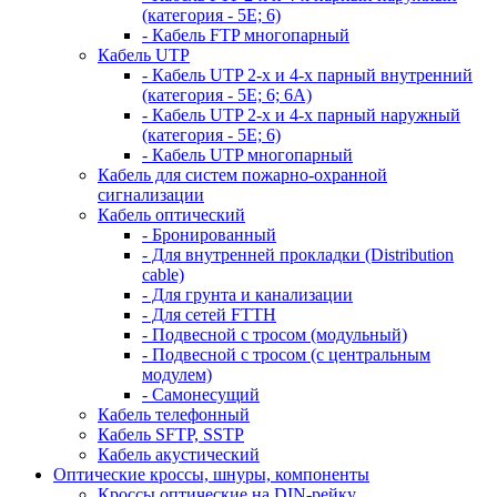
(категория - 5Е; 6)
- Кабель FTP многопарный
Кабель UTP
- Кабель UTP 2-х и 4-х парный внутренний
(категория - 5Е; 6; 6А)
- Кабель UTP 2-х и 4-х парный наружный
(категория - 5Е; 6)
- Кабель UTP многопарный
Кабель для систем пожарно-охранной
сигнализации
Кабель оптический
- Бронированный
- Для внутренней прокладки (Distribution
cable)
- Для грунта и канализации
- Для сетей FTTH
- Подвесной с тросом (модульный)
- Подвесной с тросом (с центральным
модулем)
- Самонесущий
Кабель телефонный
Кабель SFTP, SSTP
Кабель акустический
Оптические кроссы, шнуры, компоненты
Кроссы оптические на DIN-рейку