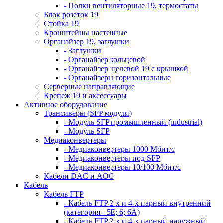
- Полки вентиляторные 19, термостаты
Блок розеток 19
Стойка 19
Кронштейны настенные
Органайзер 19, заглушки
- Заглушки
- Органайзер кольцевой
- Органайзер щелевой 19 с крышкой
- Органайзеры горизонтальные
Серверные направляющие
Крепеж 19 и аксессуары
Активное оборудование
Трансиверы (SFP модули)
- Модуль SFP промышленный (industrial)
- Модуль SFP
Медиаконвертеры
- Медиаконвертеры 1000 Мбит/с
- Медиаконвертеры под SFP
- Медиаконвертеры 10/100 Мбит/с
Кабели DAC и AOC
Кабель
Кабель FTP
- Кабель FTP 2-х и 4-х парный внутренний
(категория - 5Е; 6; 6А)
- Кабель FTP 2-х и 4-х парный наружный