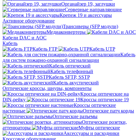
Органайзер 19, заглушки
Серверные направляющие
Крепеж 19 и аксессуары
Активное оборудование
Трансиверы (SFP модули)
Медиаконвертеры
Кабели DAC и AOC
Кабель
Кабель FTP
Кабель UTP
Кабель
для систем пожарно-охранной сигнализации
Кабель оптический
Кабель телефонный
Кабель SFTP, SSTP
Кабель акустический
Оптические кроссы, шнуры, компоненты
Кроссы оптические на
DIN-рейку
Кроссы оптические 19
Кроссы оптические
настенные
Оптические патч корды
Оптические разъемы
Оптические розетки,
аттенюаторы
Муфты оптические
Аксессуары и расходники
Кроссовое оборудование