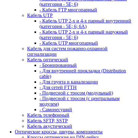
(категория - 5Е; 6)
- Кабель FTP многопарный
Кабель UTP
- Кабель UTP 2-х и 4-х парный внутренний
(категория - 5Е; 6; 6А)
- Кабель UTP 2-х и 4-х парный наружный
(категория - 5Е; 6)
- Кабель UTP многопарный
Кабель для систем пожарно-охранной
сигнализации
Кабель оптический
- Бронированный
- Для внутренней прокладки (Distribution
cable)
- Для грунта и канализации
- Для сетей FTTH
- Подвесной с тросом (модульный)
- Подвесной с тросом (с центральным
модулем)
- Самонесущий
Кабель телефонный
Кабель SFTP, SSTP
Кабель акустический
Оптические кроссы, шнуры, компоненты
Кроссы оптические на DIN-рейку