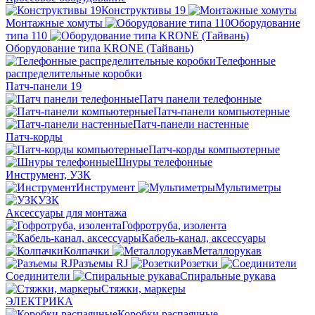
Конструктивы 19
Монтажные хомуты
Оборудование
типа 110
Оборудование типа KRONE (Тайвань)
Телефонные
распределительные коробки
Патч-панели 19
Патч панели телефонные
Патч-панели компьютерные
Патч-панели настенные
Патч-корды
Патч-корды компьютерные
Шнуры телефонные
Инструмент, УЗК
Инструмент
Мультиметры
УЗК
Аксессуары для монтажа
Гофротруба, изолента
Кабель-канал, аксессуары
Колпачки
Металлорукав
Разъемы RJ
Розетки
Соединители
Спиральные рукава
Стяжки, маркеры
ЭЛЕКТРИКА
Коробки распаячные