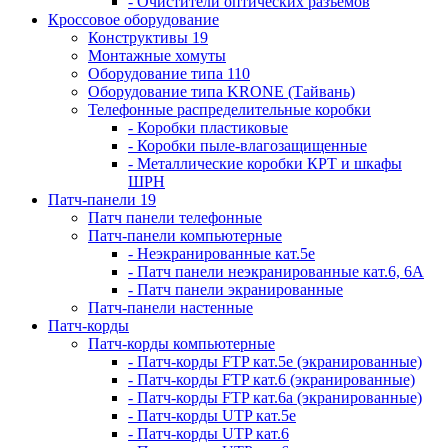
- Очистители оптических разъемов
Кроссовое оборудование
Конструктивы 19
Монтажные хомуты
Оборудование типа 110
Оборудование типа KRONE (Тайвань)
Телефонные распределительные коробки
- Коробки пластиковые
- Коробки пыле-влагозащищенные
- Металлические коробки КРТ и шкафы
ШРН
Патч-панели 19
Патч панели телефонные
Патч-панели компьютерные
- Неэкранированные кат.5е
- Патч панели неэкранированные кат.6, 6А
- Патч панели экранированные
Патч-панели настенные
Патч-корды
Патч-корды компьютерные
- Патч-корды FTP кат.5е (экранированные)
- Патч-корды FTP кат.6 (экранированные)
- Патч-корды FTP кат.6а (экранированные)
- Патч-корды UTP кат.5е
- Патч-корды UTP кат.6