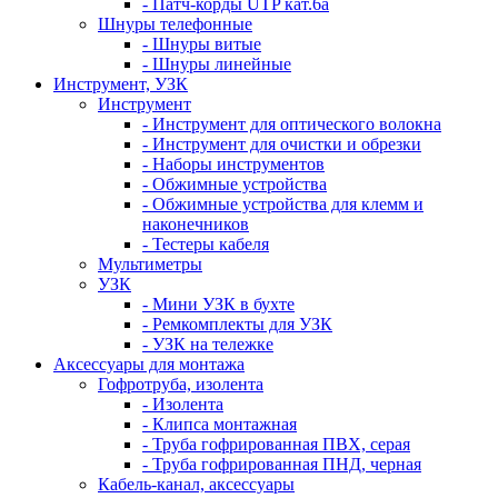
- Патч-корды UTP кат.6а
Шнуры телефонные
- Шнуры витые
- Шнуры линейные
Инструмент, УЗК
Инструмент
- Инструмент для оптического волокна
- Инструмент для очистки и обрезки
- Наборы инструментов
- Обжимные устройства
- Обжимные устройства для клемм и
наконечников
- Тестеры кабеля
Мультиметры
УЗК
- Мини УЗК в бухте
- Ремкомплекты для УЗК
- УЗК на тележке
Аксессуары для монтажа
Гофротруба, изолента
- Изолента
- Клипса монтажная
- Труба гофрированная ПВХ, серая
- Труба гофрированная ПНД, черная
Кабель-канал, аксессуары