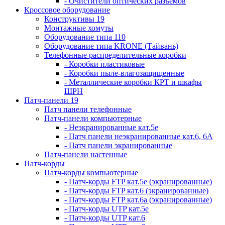
- Очистители оптических разъемов
Кроссовое оборудование
Конструктивы 19
Монтажные хомуты
Оборудование типа 110
Оборудование типа KRONE (Тайвань)
Телефонные распределительные коробки
- Коробки пластиковые
- Коробки пыле-влагозащищенные
- Металлические коробки КРТ и шкафы
ШРН
Патч-панели 19
Патч панели телефонные
Патч-панели компьютерные
- Неэкранированные кат.5е
- Патч панели неэкранированные кат.6, 6А
- Патч панели экранированные
Патч-панели настенные
Патч-корды
Патч-корды компьютерные
- Патч-корды FTP кат.5е (экранированные)
- Патч-корды FTP кат.6 (экранированные)
- Патч-корды FTP кат.6а (экранированные)
- Патч-корды UTP кат.5е
- Патч-корды UTP кат.6