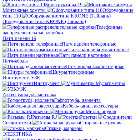
Конструктивы 19
Монтажные хомуты
Оборудование
типа 110
Оборудование типа KRONE (Тайвань)
Телефонные
распределительные коробки
Патч-панели 19
Патч панели телефонные
Патч-панели компьютерные
Патч-панели настенные
Патч-корды
Патч-корды компьютерные
Шнуры телефонные
Инструмент, УЗК
Инструмент
Мультиметры
УЗК
Аксессуары для монтажа
Гофротруба, изолента
Кабель-канал, аксессуары
Колпачки
Металлорукав
Разъемы RJ
Розетки
Соединители
Спиральные рукава
Стяжки, маркеры
ЭЛЕКТРИКА
Коробки распаячные