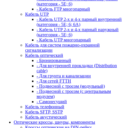
(категория - 5Е; 6)
- Кабель FTP многопарный
Кабель UTP
- Кабель UTP 2-х и 4-х парный внутренний
(категория - 5Е; 6; 6А)
- Кабель UTP 2-х и 4-х парный наружный
(категория - 5Е; 6)
- Кабель UTP многопарный
Кабель для систем пожарно-охранной
сигнализации
Кабель оптический
- Бронированный
- Для внутренней прокладки (Distribution
cable)
- Для грунта и канализации
- Для сетей FTTH
- Подвесной с тросом (модульный)
- Подвесной с тросом (с центральным
модулем)
- Самонесущий
Кабель телефонный
Кабель SFTP, SSTP
Кабель акустический
Оптические кроссы, шнуры, компоненты
Кроссы оптические на DIN-рейку