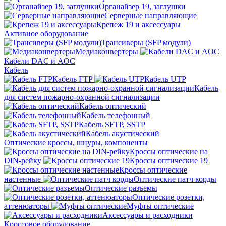
Органайзер 19, заглушки
Серверные направляющие
Крепеж 19 и аксессуары
Активное оборудование
Трансиверы (SFP модули)
Медиаконвертеры
Кабели DAC и AOC
Кабель
Кабель FTP
Кабель UTP
Кабель
для систем пожарно-охранной сигнализации
Кабель оптический
Кабель телефонный
Кабель SFTP, SSTP
Кабель акустический
Оптические кроссы, шнуры, компоненты
Кроссы оптические на
DIN-рейку
Кроссы оптические 19
Кроссы оптические
настенные
Оптические патч корды
Оптические разъемы
Оптические розетки,
аттенюаторы
Муфты оптические
Аксессуары и расходники
Кроссовое оборудование