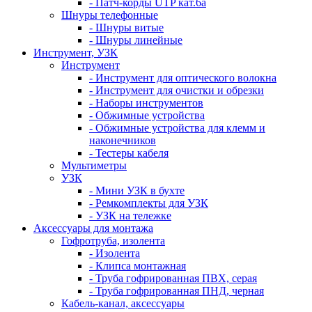
- Патч-корды UTP кат.6а
Шнуры телефонные
- Шнуры витые
- Шнуры линейные
Инструмент, УЗК
Инструмент
- Инструмент для оптического волокна
- Инструмент для очистки и обрезки
- Наборы инструментов
- Обжимные устройства
- Обжимные устройства для клемм и
наконечников
- Тестеры кабеля
Мультиметры
УЗК
- Мини УЗК в бухте
- Ремкомплекты для УЗК
- УЗК на тележке
Аксессуары для монтажа
Гофротруба, изолента
- Изолента
- Клипса монтажная
- Труба гофрированная ПВХ, серая
- Труба гофрированная ПНД, черная
Кабель-канал, аксессуары