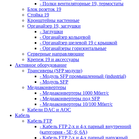
- Полки вентиляторные 19, термостаты
Блок розеток 19
Стойка 19
Кронштейны настенные
Органайзер 19, заглушки
- Заглушки
- Органайзер кольцевой
- Органайзер щелевой 19 с крышкой
- Органайзеры горизонтальные
Серверные направляющие
Крепеж 19 и аксессуары
Активное оборудование
Трансиверы (SFP модули)
- Модуль SFP промышленный (industrial)
- Модуль SFP
Медиаконвертеры
- Медиаконвертеры 1000 Мбит/с
- Медиаконвертеры под SFP
- Медиаконвертеры 10/100 Мбит/с
Кабели DAC и AOC
Кабель
Кабель FTP
- Кабель FTP 2-х и 4-х парный внутренний
(категория - 5Е; 6; 6А)
- Кабель FTP 2-х и 4-х парный наружный