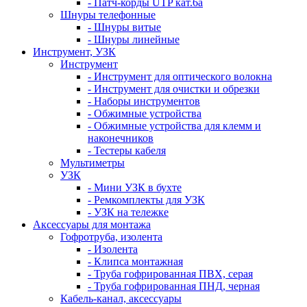
- Патч-корды UTP кат.6а
Шнуры телефонные
- Шнуры витые
- Шнуры линейные
Инструмент, УЗК
Инструмент
- Инструмент для оптического волокна
- Инструмент для очистки и обрезки
- Наборы инструментов
- Обжимные устройства
- Обжимные устройства для клемм и
наконечников
- Тестеры кабеля
Мультиметры
УЗК
- Мини УЗК в бухте
- Ремкомплекты для УЗК
- УЗК на тележке
Аксессуары для монтажа
Гофротруба, изолента
- Изолента
- Клипса монтажная
- Труба гофрированная ПВХ, серая
- Труба гофрированная ПНД, черная
Кабель-канал, аксессуары