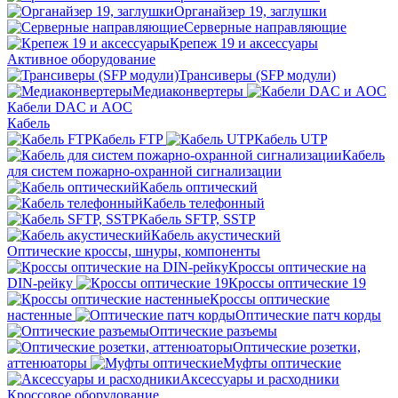
Органайзер 19, заглушки
Серверные направляющие
Крепеж 19 и аксессуары
Активное оборудование
Трансиверы (SFP модули)
Медиаконвертеры
Кабели DAC и AOC
Кабель
Кабель FTP
Кабель UTP
Кабель
для систем пожарно-охранной сигнализации
Кабель оптический
Кабель телефонный
Кабель SFTP, SSTP
Кабель акустический
Оптические кроссы, шнуры, компоненты
Кроссы оптические на
DIN-рейку
Кроссы оптические 19
Кроссы оптические
настенные
Оптические патч корды
Оптические разъемы
Оптические розетки,
аттенюаторы
Муфты оптические
Аксессуары и расходники
Кроссовое оборудование