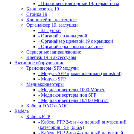
- Полки вентиляторные 19, термостаты
Блок розеток 19
Стойка 19
Кронштейны настенные
Органайзер 19, заглушки
- Заглушки
- Органайзер кольцевой
- Органайзер щелевой 19 с крышкой
- Органайзеры горизонтальные
Серверные направляющие
Крепеж 19 и аксессуары
Активное оборудование
Трансиверы (SFP модули)
- Модуль SFP промышленный (industrial)
- Модуль SFP
Медиаконвертеры
- Медиаконвертеры 1000 Мбит/с
- Медиаконвертеры под SFP
- Медиаконвертеры 10/100 Мбит/с
Кабели DAC и AOC
Кабель
Кабель FTP
- Кабель FTP 2-х и 4-х парный внутренний
(категория - 5Е; 6; 6А)
- Кабель FTP 2-х и 4-х парный наружный