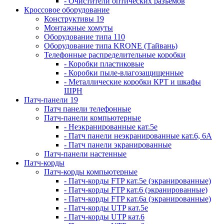
- Очистители оптических разъемов
Кроссовое оборудование
Конструктивы 19
Монтажные хомуты
Оборудование типа 110
Оборудование типа KRONE (Тайвань)
Телефонные распределительные коробки
- Коробки пластиковые
- Коробки пыле-влагозащищенные
- Металлические коробки КРТ и шкафы
ШРН
Патч-панели 19
Патч панели телефонные
Патч-панели компьютерные
- Неэкранированные кат.5е
- Патч панели неэкранированные кат.6, 6А
- Патч панели экранированные
Патч-панели настенные
Патч-корды
Патч-корды компьютерные
- Патч-корды FTP кат.5е (экранированные)
- Патч-корды FTP кат.6 (экранированные)
- Патч-корды FTP кат.6а (экранированные)
- Патч-корды UTP кат.5е
- Патч-корды UTP кат.6