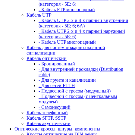
(категория - 5Е; 6)
- Кабель FTP многопарный
Кабель UTP
- Кабель UTP 2-х и 4-х парный внутренний
(категория - 5Е; 6; 6А)
- Кабель UTP 2-х и 4-х парный наружный
(категория - 5Е; 6)
- Кабель UTP многопарный
Кабель для систем пожарно-охранной
сигнализации
Кабель оптический
- Бронированный
- Для внутренней прокладки (Distribution
cable)
- Для грунта и канализации
- Для сетей FTTH
- Подвесной с тросом (модульный)
- Подвесной с тросом (с центральным
модулем)
- Самонесущий
Кабель телефонный
Кабель SFTP, SSTP
Кабель акустический
Оптические кроссы, шнуры, компоненты
Кроссы оптические на DIN-рейку