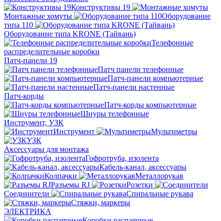
Конструктивы 19
Монтажные хомуты
Оборудование
типа 110
Оборудование типа KRONE (Тайвань)
Телефонные
распределительные коробки
Патч-панели 19
Патч панели телефонные
Патч-панели компьютерные
Патч-панели настенные
Патч-корды
Патч-корды компьютерные
Шнуры телефонные
Инструмент, УЗК
Инструмент
Мультиметры
УЗК
Аксессуары для монтажа
Гофротруба, изолента
Кабель-канал, аксессуары
Колпачки
Металлорукав
Разъемы RJ
Розетки
Соединители
Спиральные рукава
Стяжки, маркеры
ЭЛЕКТРИКА
Коробки распаячные