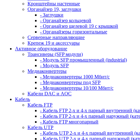
Кронштейны настенные
Органайзер 19, заглушки
- Заглушки
- Органайзер кольцевой
- Органайзер щелевой 19 с крышкой
- Органайзеры горизонтальные
Серверные направляющие
Крепеж 19 и аксессуары
Активное оборудование
Трансиверы (SFP модули)
- Модуль SFP промышленный (industrial)
- Модуль SFP
Медиаконвертеры
- Медиаконвертеры 1000 Мбит/с
- Медиаконвертеры под SFP
- Медиаконвертеры 10/100 Мбит/с
Кабели DAC и AOC
Кабель
Кабель FTP
- Кабель FTP 2-х и 4-х парный внутренний (кат
- Кабель FTP 2-х и 4-х парный наружный (кате
- Кабель FTP многопарный
Кабель UTP
- Кабель UTP 2-х и 4-х парный внутренний (кат
- Кабель UTP 2-х и 4-х парный наружный (кате