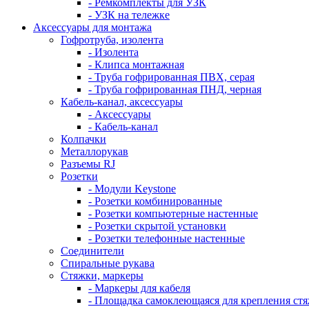
- Ремкомплекты для УЗК
- УЗК на тележке
Аксессуары для монтажа
Гофротруба, изолента
- Изолента
- Клипса монтажная
- Труба гофрированная ПВХ, серая
- Труба гофрированная ПНД, черная
Кабель-канал, аксессуары
- Аксессуары
- Кабель-канал
Колпачки
Металлорукав
Разъемы RJ
Розетки
- Модули Keystone
- Розетки комбинированные
- Розетки компьютерные настенные
- Розетки скрытой установки
- Розетки телефонные настенные
Соединители
Спиральные рукава
Стяжки, маркеры
- Маркеры для кабеля
- Площадка самоклеющаяся для крепления ст