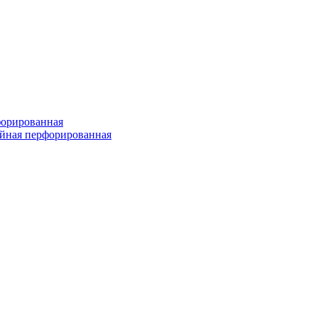
форированная
войная перфорированная