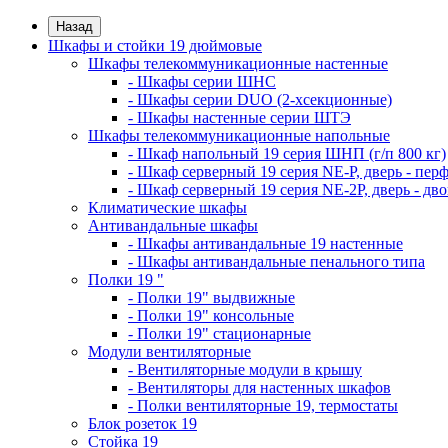
Назад
Шкафы и стойки 19 дюймовые
Шкафы телекоммуникационные настенные
- Шкафы серии ШНС
- Шкафы серии DUO (2-хсекционные)
- Шкафы настенные серии ШТЭ
Шкафы телекоммуникационные напольные
- Шкаф напольный 19 серия ШНП (г/п 800 кг)
- Шкаф серверный 19 серия NE-P, дверь - пер
- Шкаф серверный 19 серия NE-2P, дверь - д
Климатические шкафы
Антивандальные шкафы
- Шкафы антивандальные 19 настенные
- Шкафы антивандальные пенального типа
Полки 19 "
- Полки 19" выдвижные
- Полки 19" консольные
- Полки 19" стационарные
Модули вентиляторные
- Вентиляторные модули в крышу
- Вентиляторы для настенных шкафов
- Полки вентиляторные 19, термостаты
Блок розеток 19
Стойка 19