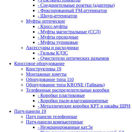
- Соединительные розетки (адаптеры)
- Фиксированный FM-аттенюатор
- Шнур-аттенюатор
Муфты оптические
- Кросс-муфты
- Муфты магистральные (ССД)
- Муфты проходные
- Муфты тупиковые
Аксессуары и расходники
- Гильзы КДЗС
- Очистители оптических разъемов
Кроссовое оборудование
Конструктивы 19
Монтажные хомуты
Оборудование типа 110
Оборудование типа KRONE (Тайвань)
Телефонные распределительные коробки
- Коробки пластиковые
- Коробки пыле-влагозащищенные
- Металлические коробки КРТ и шкафы ШРН
Патч-панели 19
Патч панели телефонные
Патч-панели компьютерные
- Неэкранированные кат.5е