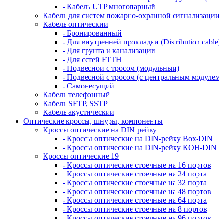
- Кабель UTP многопарный
Кабель для систем пожарно-охранной сигнализаци
Кабель оптический
- Бронированный
- Для внутренней прокладки (Distribution cable
- Для грунта и канализации
- Для сетей FTTH
- Подвесной с тросом (модульный)
- Подвесной с тросом (с центральным модулем
- Самонесущий
Кабель телефонный
Кабель SFTP, SSTP
Кабель акустический
Оптические кроссы, шнуры, компоненты
Кроссы оптические на DIN-рейку
- Кроссы оптические на DIN-рейку Box-DIN
- Кроссы оптические на DIN-рейку КОН-DIN
Кроссы оптические 19
- Кроссы оптические стоечные на 16 портов
- Кроссы оптические стоечные на 24 порта
- Кроссы оптические стоечные на 32 порта
- Кроссы оптические стоечные на 48 портов
- Кроссы оптические стоечные на 64 порта
- Кроссы оптические стоечные на 8 портов
- Кроссы оптические стоечные на 96 портов