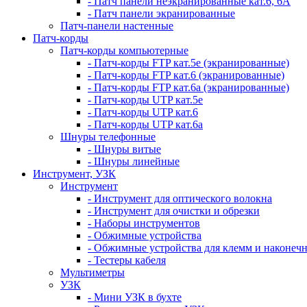
- Патч панели неэкранированные кат.6, 6А
- Патч панели экранированные
Патч-панели настенные
Патч-корды
Патч-корды компьютерные
- Патч-корды FTP кат.5е (экранированные)
- Патч-корды FTP кат.6 (экранированные)
- Патч-корды FTP кат.6а (экранированные)
- Патч-корды UTP кат.5е
- Патч-корды UTP кат.6
- Патч-корды UTP кат.6а
Шнуры телефонные
- Шнуры витые
- Шнуры линейные
Инструмент, УЗК
Инструмент
- Инструмент для оптического волокна
- Инструмент для очистки и обрезки
- Наборы инструментов
- Обжимные устройства
- Обжимные устройства для клемм и наконеч
- Тестеры кабеля
Мультиметры
УЗК
- Мини УЗК в бухте