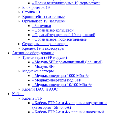
- Полки вентиляторные 19, термостаты
Блок розеток 19
Стойка 19
Кронштейны настенные
Органайзер 19, заглушки
- Заглушки
- Органайзер кольцевой
- Органайзер щелевой 19 с крышкой
- Органайзеры горизонтальные
Серверные направляющие
Крепеж 19 и аксессуары
Активное оборудование
Трансиверы (SFP модули)
- Модуль SFP промышленный (industrial)
- Модуль SFP
Медиаконвертеры
- Медиаконвертеры 1000 Мбит/с
- Медиаконвертеры под SFP
- Медиаконвертеры 10/100 Мбит/с
Кабели DAC и AOC
Кабель
Кабель FTP
- Кабель FTP 2-х и 4-х парный внутренний
(категория - 5Е; 6; 6А)
- Кабель FTP 2-х и 4-х парный наружный