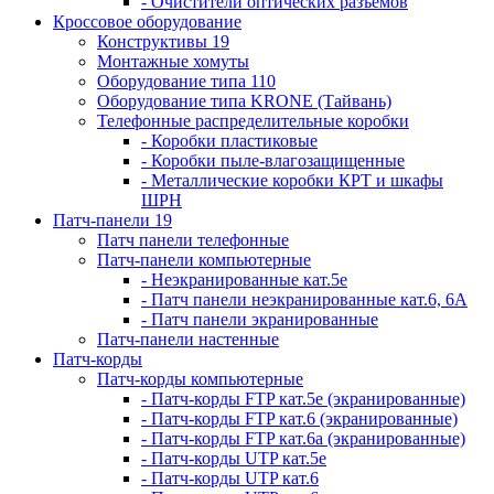
- Очистители оптических разъемов
Кроссовое оборудование
Конструктивы 19
Монтажные хомуты
Оборудование типа 110
Оборудование типа KRONE (Тайвань)
Телефонные распределительные коробки
- Коробки пластиковые
- Коробки пыле-влагозащищенные
- Металлические коробки КРТ и шкафы
ШРН
Патч-панели 19
Патч панели телефонные
Патч-панели компьютерные
- Неэкранированные кат.5е
- Патч панели неэкранированные кат.6, 6А
- Патч панели экранированные
Патч-панели настенные
Патч-корды
Патч-корды компьютерные
- Патч-корды FTP кат.5е (экранированные)
- Патч-корды FTP кат.6 (экранированные)
- Патч-корды FTP кат.6а (экранированные)
- Патч-корды UTP кат.5е
- Патч-корды UTP кат.6