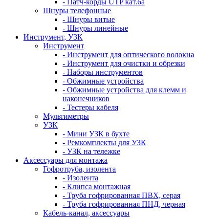
- Патч-корды UTP кат.6а
Шнуры телефонные
- Шнуры витые
- Шнуры линейные
Инструмент, УЗК
Инструмент
- Инструмент для оптического волокна
- Инструмент для очистки и обрезки
- Наборы инструментов
- Обжимные устройства
- Обжимные устройства для клемм и
наконечников
- Тестеры кабеля
Мультиметры
УЗК
- Мини УЗК в бухте
- Ремкомплекты для УЗК
- УЗК на тележке
Аксессуары для монтажа
Гофротруба, изолента
- Изолента
- Клипса монтажная
- Труба гофрированная ПВХ, серая
- Труба гофрированная ПНД, черная
Кабель-канал, аксессуары