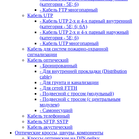
(категория - 5Е; 6)
- Кабель FTP многопарный
Кабель UTP
- Кабель UTP 2-х и 4-х парный внутренний
(категория - 5Е; 6; 6А)
- Кабель UTP 2-х и 4-х парный наружный
(категория - 5Е; 6)
- Кабель UTP многопарный
Кабель для систем пожарно-охранной
сигнализации
Кабель оптический
- Бронированный
- Для внутренней прокладки (Distribution
cable)
- Для грунта и канализации
- Для сетей FTTH
- Подвесной с тросом (модульный)
- Подвесной с тросом (с центральным
модулем)
- Самонесущий
Кабель телефонный
Кабель SFTP, SSTP
Кабель акустический
Оптические кроссы, шнуры, компоненты
Кроссы оптические на DIN-рейку