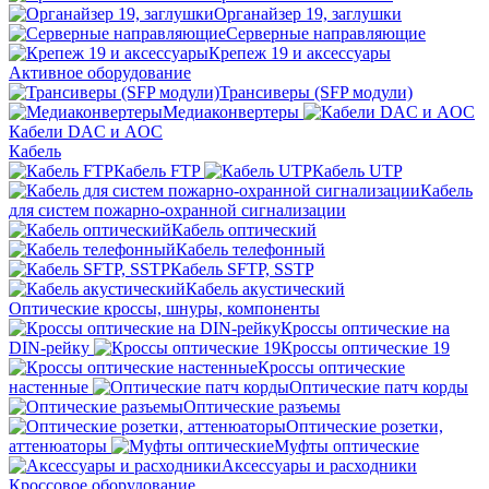
Органайзер 19, заглушки
Серверные направляющие
Крепеж 19 и аксессуары
Активное оборудование
Трансиверы (SFP модули)
Медиаконвертеры
Кабели DAC и AOC
Кабель
Кабель FTP
Кабель UTP
Кабель
для систем пожарно-охранной сигнализации
Кабель оптический
Кабель телефонный
Кабель SFTP, SSTP
Кабель акустический
Оптические кроссы, шнуры, компоненты
Кроссы оптические на
DIN-рейку
Кроссы оптические 19
Кроссы оптические
настенные
Оптические патч корды
Оптические разъемы
Оптические розетки,
аттенюаторы
Муфты оптические
Аксессуары и расходники
Кроссовое оборудование