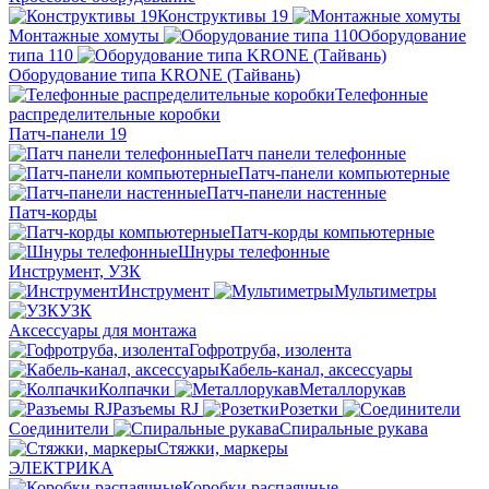
Конструктивы 19
Монтажные хомуты
Оборудование
типа 110
Оборудование типа KRONE (Тайвань)
Телефонные
распределительные коробки
Патч-панели 19
Патч панели телефонные
Патч-панели компьютерные
Патч-панели настенные
Патч-корды
Патч-корды компьютерные
Шнуры телефонные
Инструмент, УЗК
Инструмент
Мультиметры
УЗК
Аксессуары для монтажа
Гофротруба, изолента
Кабель-канал, аксессуары
Колпачки
Металлорукав
Разъемы RJ
Розетки
Соединители
Спиральные рукава
Стяжки, маркеры
ЭЛЕКТРИКА
Коробки распаячные