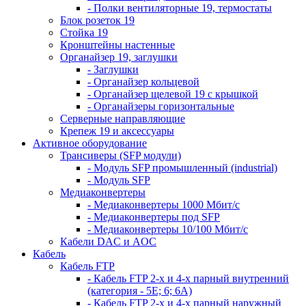
- Полки вентиляторные 19, термостаты
Блок розеток 19
Стойка 19
Кронштейны настенные
Органайзер 19, заглушки
- Заглушки
- Органайзер кольцевой
- Органайзер щелевой 19 с крышкой
- Органайзеры горизонтальные
Серверные направляющие
Крепеж 19 и аксессуары
Активное оборудование
Трансиверы (SFP модули)
- Модуль SFP промышленный (industrial)
- Модуль SFP
Медиаконвертеры
- Медиаконвертеры 1000 Мбит/с
- Медиаконвертеры под SFP
- Медиаконвертеры 10/100 Мбит/с
Кабели DAC и AOC
Кабель
Кабель FTP
- Кабель FTP 2-х и 4-х парный внутренний
(категория - 5Е; 6; 6А)
- Кабель FTP 2-х и 4-х парный наружный