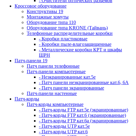
- Очистители оптических разъемов
Кроссовое оборудование
Конструктивы 19
Монтажные хомуты
Оборудование типа 110
Оборудование типа KRONE (Тайвань)
Телефонные распределительные коробки
- Коробки пластиковые
- Коробки пыле-влагозащищенные
- Металлические коробки КРТ и шкафы
ШРН
Патч-панели 19
Патч панели телефонные
Патч-панели компьютерные
- Неэкранированные кат.5е
- Патч панели неэкранированные кат.6, 6А
- Патч панели экранированные
Патч-панели настенные
Патч-корды
Патч-корды компьютерные
- Патч-корды FTP кат.5е (экранированные)
- Патч-корды FTP кат.6 (экранированные)
- Патч-корды FTP кат.6а (экранированные)
- Патч-корды UTP кат.5е
- Патч-корды UTP кат.6