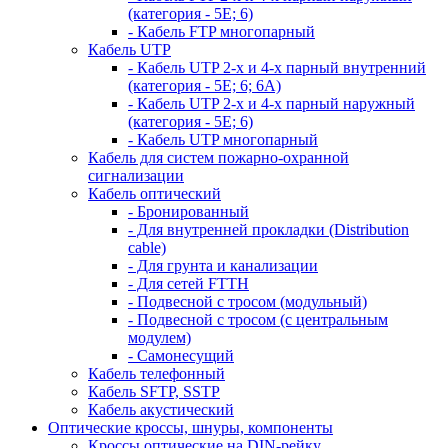
(категория - 5Е; 6)
- Кабель FTP многопарный
Кабель UTP
- Кабель UTP 2-х и 4-х парный внутренний
(категория - 5Е; 6; 6А)
- Кабель UTP 2-х и 4-х парный наружный
(категория - 5Е; 6)
- Кабель UTP многопарный
Кабель для систем пожарно-охранной
сигнализации
Кабель оптический
- Бронированный
- Для внутренней прокладки (Distribution
cable)
- Для грунта и канализации
- Для сетей FTTH
- Подвесной с тросом (модульный)
- Подвесной с тросом (с центральным
модулем)
- Самонесущий
Кабель телефонный
Кабель SFTP, SSTP
Кабель акустический
Оптические кроссы, шнуры, компоненты
Кроссы оптические на DIN-рейку