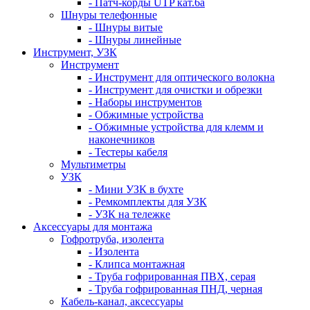
- Патч-корды UTP кат.6а
Шнуры телефонные
- Шнуры витые
- Шнуры линейные
Инструмент, УЗК
Инструмент
- Инструмент для оптического волокна
- Инструмент для очистки и обрезки
- Наборы инструментов
- Обжимные устройства
- Обжимные устройства для клемм и
наконечников
- Тестеры кабеля
Мультиметры
УЗК
- Мини УЗК в бухте
- Ремкомплекты для УЗК
- УЗК на тележке
Аксессуары для монтажа
Гофротруба, изолента
- Изолента
- Клипса монтажная
- Труба гофрированная ПВХ, серая
- Труба гофрированная ПНД, черная
Кабель-канал, аксессуары