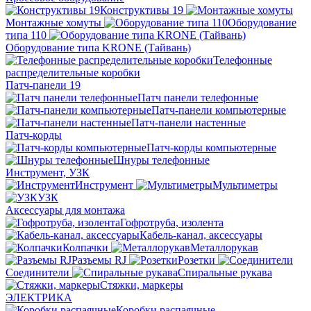
Конструктивы 19
Монтажные хомуты
Оборудование
типа 110
Оборудование типа KRONE (Тайвань)
Телефонные
распределительные коробки
Патч-панели 19
Патч панели телефонные
Патч-панели компьютерные
Патч-панели настенные
Патч-корды
Патч-корды компьютерные
Шнуры телефонные
Инструмент, УЗК
Инструмент
Мультиметры
УЗК
Аксессуары для монтажа
Гофротруба, изолента
Кабель-канал, аксессуары
Колпачки
Металлорукав
Разъемы RJ
Розетки
Соединители
Спиральные рукава
Стяжки, маркеры
ЭЛЕКТРИКА
Коробки распаячные