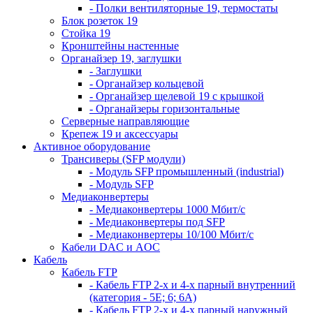
- Полки вентиляторные 19, термостаты
Блок розеток 19
Стойка 19
Кронштейны настенные
Органайзер 19, заглушки
- Заглушки
- Органайзер кольцевой
- Органайзер щелевой 19 с крышкой
- Органайзеры горизонтальные
Серверные направляющие
Крепеж 19 и аксессуары
Активное оборудование
Трансиверы (SFP модули)
- Модуль SFP промышленный (industrial)
- Модуль SFP
Медиаконвертеры
- Медиаконвертеры 1000 Мбит/с
- Медиаконвертеры под SFP
- Медиаконвертеры 10/100 Мбит/с
Кабели DAC и AOC
Кабель
Кабель FTP
- Кабель FTP 2-х и 4-х парный внутренний
(категория - 5Е; 6; 6А)
- Кабель FTP 2-х и 4-х парный наружный