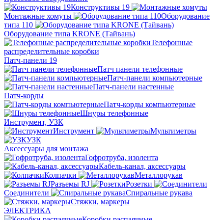
Конструктивы 19
Монтажные хомуты
Оборудование
типа 110
Оборудование типа KRONE (Тайвань)
Телефонные
распределительные коробки
Патч-панели 19
Патч панели телефонные
Патч-панели компьютерные
Патч-панели настенные
Патч-корды
Патч-корды компьютерные
Шнуры телефонные
Инструмент, УЗК
Инструмент
Мультиметры
УЗК
Аксессуары для монтажа
Гофротруба, изолента
Кабель-канал, аксессуары
Колпачки
Металлорукав
Разъемы RJ
Розетки
Соединители
Спиральные рукава
Стяжки, маркеры
ЭЛЕКТРИКА
Коробки распаячные