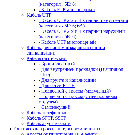
(категория - 5Е; 6)
- Кабель FTP многопарный
Кабель UTP
- Кабель UTP 2-х и 4-х парный внутренний
(категория - 5Е; 6; 6А)
- Кабель UTP 2-х и 4-х парный наружный
(категория - 5Е; 6)
- Кабель UTP многопарный
Кабель для систем пожарно-охранной
сигнализации
Кабель оптический
- Бронированный
- Для внутренней прокладки (Distribution
cable)
- Для грунта и канализации
- Для сетей FTTH
- Подвесной с тросом (модульный)
- Подвесной с тросом (с центральным
модулем)
- Самонесущий
Кабель телефонный
Кабель SFTP, SSTP
Кабель акустический
Оптические кроссы, шнуры, компоненты
Кроссы оптические на DIN-рейку