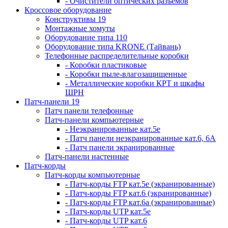
- Очистители оптических разъемов
Кроссовое оборудование
Конструктивы 19
Монтажные хомуты
Оборудование типа 110
Оборудование типа KRONE (Тайвань)
Телефонные распределительные коробки
- Коробки пластиковые
- Коробки пыле-влагозащищенные
- Металлические коробки КРТ и шкафы
ШРН
Патч-панели 19
Патч панели телефонные
Патч-панели компьютерные
- Неэкранированные кат.5е
- Патч панели неэкранированные кат.6, 6А
- Патч панели экранированные
Патч-панели настенные
Патч-корды
Патч-корды компьютерные
- Патч-корды FTP кат.5е (экранированные)
- Патч-корды FTP кат.6 (экранированные)
- Патч-корды FTP кат.6а (экранированные)
- Патч-корды UTP кат.5е
- Патч-корды UTP кат.6