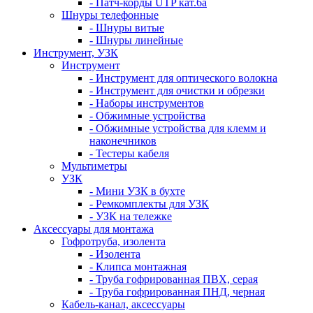
- Патч-корды UTP кат.6а
Шнуры телефонные
- Шнуры витые
- Шнуры линейные
Инструмент, УЗК
Инструмент
- Инструмент для оптического волокна
- Инструмент для очистки и обрезки
- Наборы инструментов
- Обжимные устройства
- Обжимные устройства для клемм и
наконечников
- Тестеры кабеля
Мультиметры
УЗК
- Мини УЗК в бухте
- Ремкомплекты для УЗК
- УЗК на тележке
Аксессуары для монтажа
Гофротруба, изолента
- Изолента
- Клипса монтажная
- Труба гофрированная ПВХ, серая
- Труба гофрированная ПНД, черная
Кабель-канал, аксессуары