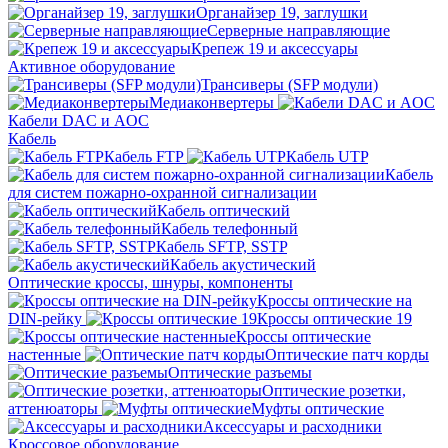
Органайзер 19, заглушки
Серверные направляющие
Крепеж 19 и аксессуары
Активное оборудование
Трансиверы (SFP модули)
Медиаконвертеры
Кабели DAC и AOC
Кабель
Кабель FTP
Кабель UTP
Кабель
для систем пожарно-охранной сигнализации
Кабель оптический
Кабель телефонный
Кабель SFTP, SSTP
Кабель акустический
Оптические кроссы, шнуры, компоненты
Кроссы оптические на
DIN-рейку
Кроссы оптические 19
Кроссы оптические
настенные
Оптические патч корды
Оптические разъемы
Оптические розетки,
аттенюаторы
Муфты оптические
Аксессуары и расходники
Кроссовое оборудование