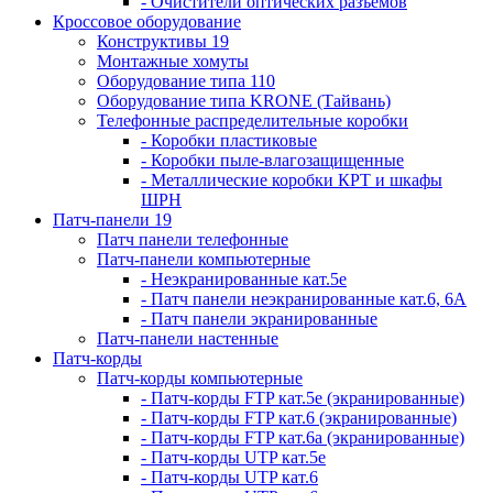
- Очистители оптических разъемов
Кроссовое оборудование
Конструктивы 19
Монтажные хомуты
Оборудование типа 110
Оборудование типа KRONE (Тайвань)
Телефонные распределительные коробки
- Коробки пластиковые
- Коробки пыле-влагозащищенные
- Металлические коробки КРТ и шкафы
ШРН
Патч-панели 19
Патч панели телефонные
Патч-панели компьютерные
- Неэкранированные кат.5е
- Патч панели неэкранированные кат.6, 6А
- Патч панели экранированные
Патч-панели настенные
Патч-корды
Патч-корды компьютерные
- Патч-корды FTP кат.5е (экранированные)
- Патч-корды FTP кат.6 (экранированные)
- Патч-корды FTP кат.6а (экранированные)
- Патч-корды UTP кат.5е
- Патч-корды UTP кат.6