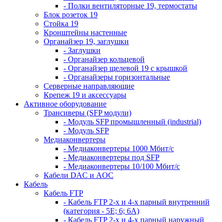
- Полки вентиляторные 19, термостаты
Блок розеток 19
Стойка 19
Кронштейны настенные
Органайзер 19, заглушки
- Заглушки
- Органайзер кольцевой
- Органайзер щелевой 19 с крышкой
- Органайзеры горизонтальные
Серверные направляющие
Крепеж 19 и аксессуары
Активное оборудование
Трансиверы (SFP модули)
- Модуль SFP промышленный (industrial)
- Модуль SFP
Медиаконвертеры
- Медиаконвертеры 1000 Мбит/с
- Медиаконвертеры под SFP
- Медиаконвертеры 10/100 Мбит/с
Кабели DAC и AOC
Кабель
Кабель FTP
- Кабель FTP 2-х и 4-х парный внутренний
(категория - 5Е; 6; 6А)
- Кабель FTP 2-х и 4-х парный наружный