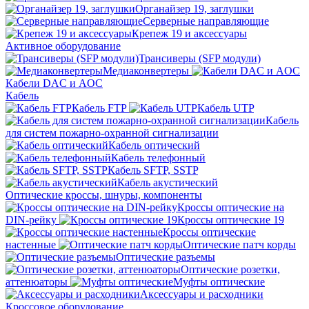
Органайзер 19, заглушки
Серверные направляющие
Крепеж 19 и аксессуары
Активное оборудование
Трансиверы (SFP модули)
Медиаконвертеры
Кабели DAC и AOC
Кабель
Кабель FTP
Кабель UTP
Кабель
для систем пожарно-охранной сигнализации
Кабель оптический
Кабель телефонный
Кабель SFTP, SSTP
Кабель акустический
Оптические кроссы, шнуры, компоненты
Кроссы оптические на
DIN-рейку
Кроссы оптические 19
Кроссы оптические
настенные
Оптические патч корды
Оптические разъемы
Оптические розетки,
аттенюаторы
Муфты оптические
Аксессуары и расходники
Кроссовое оборудование