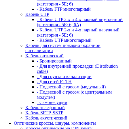
(категория - 5Е; 6)
- Кабель FTP многопарный
Кабель UTP
- Кабель UTP 2-х и 4-х парный внутренний
(категория - 5Е; 6; 6А)
- Кабель UTP 2-х и 4-х парный наружный
(категория - 5Е; 6)
- Кабель UTP многопарный
Кабель для систем пожарно-охранной
сигнализации
Кабель оптический
- Бронированный
- Для внутренней прокладки (Distribution
cable)
- Для грунта и канализации
- Для сетей FTTH
- Подвесной с тросом (модульный)
- Подвесной с тросом (с центральным
модулем)
- Самонесущий
Кабель телефонный
Кабель SFTP, SSTP
Кабель акустический
Оптические кроссы, шнуры, компоненты
Кроссы оптические на DIN-рейку