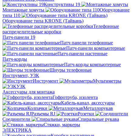
Конструктивы 19
Монтажные хомуты
Оборудование
типа 110
Оборудование типа KRONE (Тайвань)
Телефонные
распределительные коробки
Патч-панели 19
Патч панели телефонные
Патч-панели компьютерные
Патч-панели настенные
Патч-корды
Патч-корды компьютерные
Шнуры телефонные
Инструмент, УЗК
Инструмент
Мультиметры
УЗК
Аксессуары для монтажа
Гофротруба, изолента
Кабель-канал, аксессуары
Колпачки
Металлорукав
Разъемы RJ
Розетки
Соединители
Спиральные рукава
Стяжки, маркеры
ЭЛЕКТРИКА
Коробки распаячные