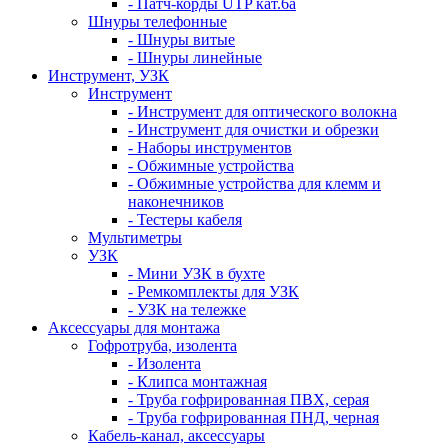
- Патч-корды UTP кат.6а
Шнуры телефонные
- Шнуры витые
- Шнуры линейные
Инструмент, УЗК
Инструмент
- Инструмент для оптического волокна
- Инструмент для очистки и обрезки
- Наборы инструментов
- Обжимные устройства
- Обжимные устройства для клемм и
наконечников
- Тестеры кабеля
Мультиметры
УЗК
- Мини УЗК в бухте
- Ремкомплекты для УЗК
- УЗК на тележке
Аксессуары для монтажа
Гофротруба, изолента
- Изолента
- Клипса монтажная
- Труба гофрированная ПВХ, серая
- Труба гофрированная ПНД, черная
Кабель-канал, аксессуары