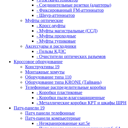
- Соединительные розетки (адаптеры)
- Фиксированный FM-аттенюатор
- Шнур-аттенюатор
Муфты оптические
- Кросс-муфты
- Муфты магистральные (ССД)
- Муфты проходные
- Муфты тупиковые
Аксессуары и расходники
- Гильзы КДЗС
- Очистители оптических разъемов
Кроссовое оборудование
Конструктивы 19
Монтажные хомуты
Оборудование типа 110
Оборудование типа KRONE (Тайвань)
Телефонные распределительные коробки
- Коробки пластиковые
- Коробки пыле-влагозащищенные
- Металлические коробки КРТ и шкафы ШРН
Патч-панели 19
Патч панели телефонные
Патч-панели компьютерные
- Неэкранированные кат.5е