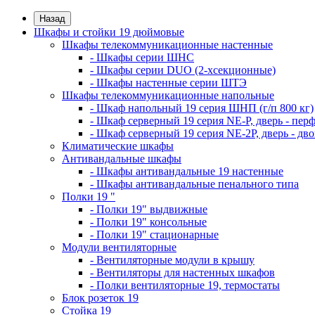
Назад
Шкафы и стойки 19 дюймовые
Шкафы телекоммуникационные настенные
- Шкафы серии ШНС
- Шкафы серии DUO (2-хсекционные)
- Шкафы настенные серии ШТЭ
Шкафы телекоммуникационные напольные
- Шкаф напольный 19 серия ШНП (г/п 800 кг)
- Шкаф серверный 19 серия NE-P, дверь - пер
- Шкаф серверный 19 серия NE-2P, дверь - д
Климатические шкафы
Антивандальные шкафы
- Шкафы антивандальные 19 настенные
- Шкафы антивандальные пенального типа
Полки 19 "
- Полки 19" выдвижные
- Полки 19" консольные
- Полки 19" стационарные
Модули вентиляторные
- Вентиляторные модули в крышу
- Вентиляторы для настенных шкафов
- Полки вентиляторные 19, термостаты
Блок розеток 19
Стойка 19