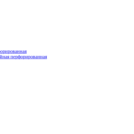
форированная
войная перфорированная