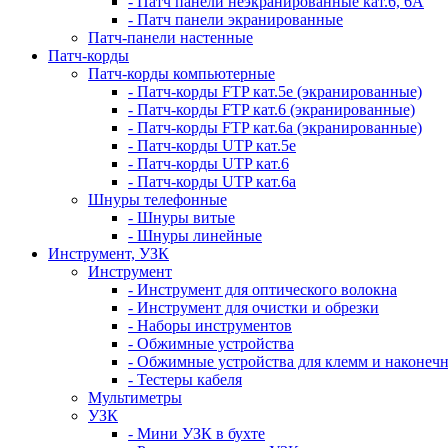
- Патч панели неэкранированные кат.6, 6А
- Патч панели экранированные
Патч-панели настенные
Патч-корды
Патч-корды компьютерные
- Патч-корды FTP кат.5е (экранированные)
- Патч-корды FTP кат.6 (экранированные)
- Патч-корды FTP кат.6а (экранированные)
- Патч-корды UTP кат.5е
- Патч-корды UTP кат.6
- Патч-корды UTP кат.6а
Шнуры телефонные
- Шнуры витые
- Шнуры линейные
Инструмент, УЗК
Инструмент
- Инструмент для оптического волокна
- Инструмент для очистки и обрезки
- Наборы инструментов
- Обжимные устройства
- Обжимные устройства для клемм и наконеч
- Тестеры кабеля
Мультиметры
УЗК
- Мини УЗК в бухте