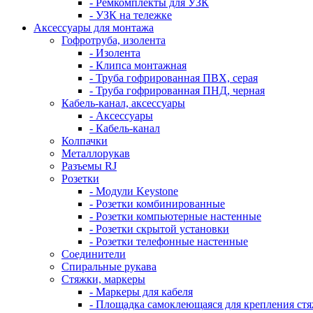
- Ремкомплекты для УЗК
- УЗК на тележке
Аксессуары для монтажа
Гофротруба, изолента
- Изолента
- Клипса монтажная
- Труба гофрированная ПВХ, серая
- Труба гофрированная ПНД, черная
Кабель-канал, аксессуары
- Аксессуары
- Кабель-канал
Колпачки
Металлорукав
Разъемы RJ
Розетки
- Модули Keystone
- Розетки комбинированные
- Розетки компьютерные настенные
- Розетки скрытой установки
- Розетки телефонные настенные
Соединители
Спиральные рукава
Стяжки, маркеры
- Маркеры для кабеля
- Площадка самоклеющаяся для крепления ст