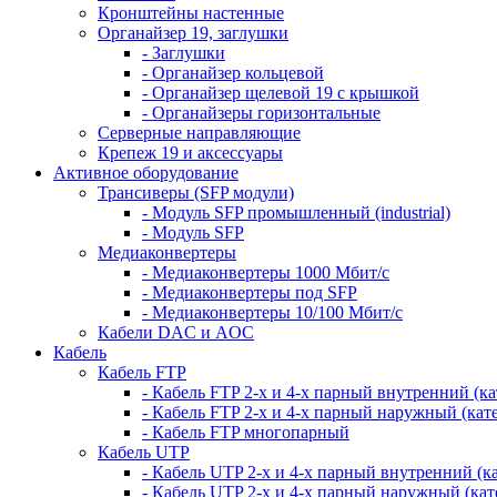
Кронштейны настенные
Органайзер 19, заглушки
- Заглушки
- Органайзер кольцевой
- Органайзер щелевой 19 с крышкой
- Органайзеры горизонтальные
Серверные направляющие
Крепеж 19 и аксессуары
Активное оборудование
Трансиверы (SFP модули)
- Модуль SFP промышленный (industrial)
- Модуль SFP
Медиаконвертеры
- Медиаконвертеры 1000 Мбит/с
- Медиаконвертеры под SFP
- Медиаконвертеры 10/100 Мбит/с
Кабели DAC и AOC
Кабель
Кабель FTP
- Кабель FTP 2-х и 4-х парный внутренний (кат
- Кабель FTP 2-х и 4-х парный наружный (кате
- Кабель FTP многопарный
Кабель UTP
- Кабель UTP 2-х и 4-х парный внутренний (кат
- Кабель UTP 2-х и 4-х парный наружный (кате