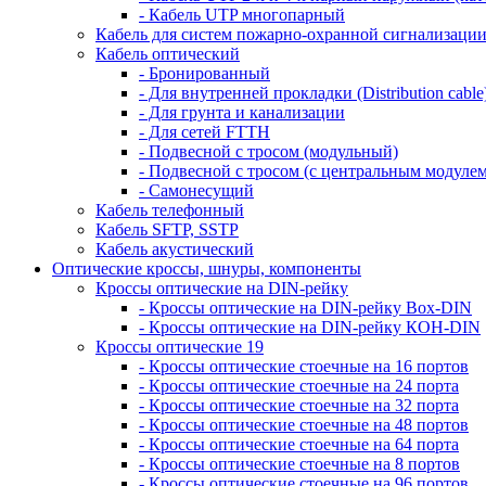
- Кабель UTP многопарный
Кабель для систем пожарно-охранной сигнализаци
Кабель оптический
- Бронированный
- Для внутренней прокладки (Distribution cable
- Для грунта и канализации
- Для сетей FTTH
- Подвесной с тросом (модульный)
- Подвесной с тросом (с центральным модулем
- Самонесущий
Кабель телефонный
Кабель SFTP, SSTP
Кабель акустический
Оптические кроссы, шнуры, компоненты
Кроссы оптические на DIN-рейку
- Кроссы оптические на DIN-рейку Box-DIN
- Кроссы оптические на DIN-рейку КОН-DIN
Кроссы оптические 19
- Кроссы оптические стоечные на 16 портов
- Кроссы оптические стоечные на 24 порта
- Кроссы оптические стоечные на 32 порта
- Кроссы оптические стоечные на 48 портов
- Кроссы оптические стоечные на 64 порта
- Кроссы оптические стоечные на 8 портов
- Кроссы оптические стоечные на 96 портов