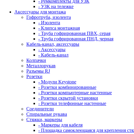
- Ремкомплекты для УЗК
- УЗК на тележке
Аксессуары для монтажа
Гофротруба, изолента
- Изолента
- Клипса монтажная
- Труба гофрированная ПВХ, серая
- Труба гофрированная ПНД, черная
Кабель-канал, аксессуары
- Аксессуары
- Кабель-канал
Колпачки
Металлорукав
Разъемы RJ
Розетки
- Модули Keystone
- Розетки комбинированные
- Розетки компьютерные настенные
- Розетки скрытой установки
- Розетки телефонные настенные
Соединители
Спиральные рукава
Стяжки, маркеры
- Маркеры для кабеля
- Площадка самоклеющаяся для крепления ст