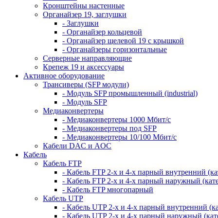
Кронштейны настенные
Органайзер 19, заглушки
- Заглушки
- Органайзер кольцевой
- Органайзер щелевой 19 с крышкой
- Органайзеры горизонтальные
Серверные направляющие
Крепеж 19 и аксессуары
Активное оборудование
Трансиверы (SFP модули)
- Модуль SFP промышленный (industrial)
- Модуль SFP
Медиаконвертеры
- Медиаконвертеры 1000 Мбит/с
- Медиаконвертеры под SFP
- Медиаконвертеры 10/100 Мбит/с
Кабели DAC и AOC
Кабель
Кабель FTP
- Кабель FTP 2-х и 4-х парный внутренний (кат
- Кабель FTP 2-х и 4-х парный наружный (кате
- Кабель FTP многопарный
Кабель UTP
- Кабель UTP 2-х и 4-х парный внутренний (кат
- Кабель UTP 2-х и 4-х парный наружный (кате