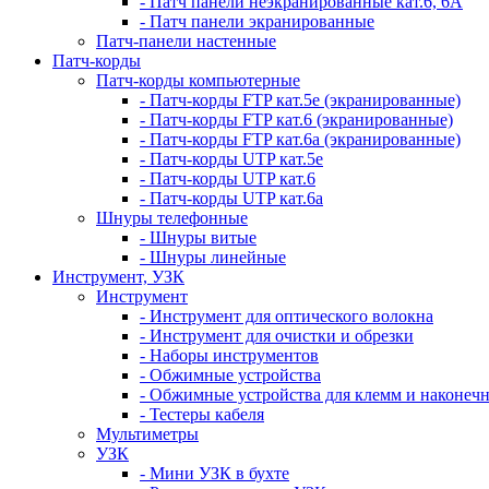
- Патч панели неэкранированные кат.6, 6А
- Патч панели экранированные
Патч-панели настенные
Патч-корды
Патч-корды компьютерные
- Патч-корды FTP кат.5е (экранированные)
- Патч-корды FTP кат.6 (экранированные)
- Патч-корды FTP кат.6а (экранированные)
- Патч-корды UTP кат.5е
- Патч-корды UTP кат.6
- Патч-корды UTP кат.6а
Шнуры телефонные
- Шнуры витые
- Шнуры линейные
Инструмент, УЗК
Инструмент
- Инструмент для оптического волокна
- Инструмент для очистки и обрезки
- Наборы инструментов
- Обжимные устройства
- Обжимные устройства для клемм и наконеч
- Тестеры кабеля
Мультиметры
УЗК
- Мини УЗК в бухте