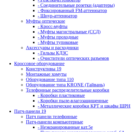
- Соединительные розетки (адаптеры)
- Фиксированный FM-аттенюатор
- Шнур-аттенюатор
Муфты оптические
- Кросс-муфты
- Муфты магистральные (ССД)
- Муфты проходные
- Муфты тупиковые
Аксессуары и расходники
- Гильзы КДЗС
- Очистители оптических разъемов
Кроссовое оборудование
Конструктивы 19
Монтажные хомуты
Оборудование типа 110
Оборудование типа KRONE (Тайвань)
Телефонные распределительные коробки
- Коробки пластиковые
- Коробки пыле-влагозащищенные
- Металлические коробки КРТ и шкафы ШРН
Патч-панели 19
Патч панели телефонные
Патч-панели компьютерные
- Неэкранированные кат.5е