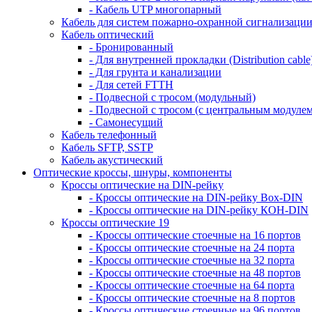
- Кабель UTP многопарный
Кабель для систем пожарно-охранной сигнализаци
Кабель оптический
- Бронированный
- Для внутренней прокладки (Distribution cable
- Для грунта и канализации
- Для сетей FTTH
- Подвесной с тросом (модульный)
- Подвесной с тросом (с центральным модулем
- Самонесущий
Кабель телефонный
Кабель SFTP, SSTP
Кабель акустический
Оптические кроссы, шнуры, компоненты
Кроссы оптические на DIN-рейку
- Кроссы оптические на DIN-рейку Box-DIN
- Кроссы оптические на DIN-рейку КОН-DIN
Кроссы оптические 19
- Кроссы оптические стоечные на 16 портов
- Кроссы оптические стоечные на 24 порта
- Кроссы оптические стоечные на 32 порта
- Кроссы оптические стоечные на 48 портов
- Кроссы оптические стоечные на 64 порта
- Кроссы оптические стоечные на 8 портов
- Кроссы оптические стоечные на 96 портов