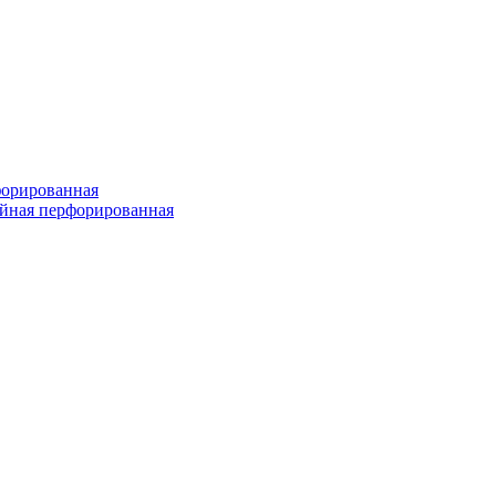
форированная
войная перфорированная