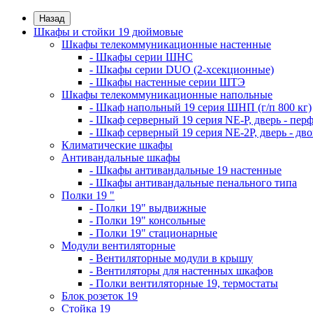
Назад
Шкафы и стойки 19 дюймовые
Шкафы телекоммуникационные настенные
- Шкафы серии ШНС
- Шкафы серии DUO (2-хсекционные)
- Шкафы настенные серии ШТЭ
Шкафы телекоммуникационные напольные
- Шкаф напольный 19 серия ШНП (г/п 800 кг)
- Шкаф серверный 19 серия NE-P, дверь - пер
- Шкаф серверный 19 серия NE-2P, дверь - д
Климатические шкафы
Антивандальные шкафы
- Шкафы антивандальные 19 настенные
- Шкафы антивандальные пенального типа
Полки 19 "
- Полки 19" выдвижные
- Полки 19" консольные
- Полки 19" стационарные
Модули вентиляторные
- Вентиляторные модули в крышу
- Вентиляторы для настенных шкафов
- Полки вентиляторные 19, термостаты
Блок розеток 19
Стойка 19