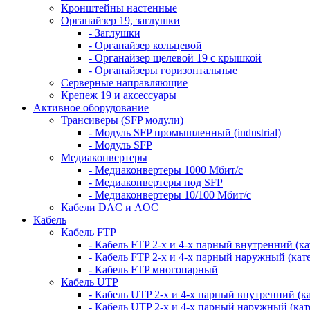
Кронштейны настенные
Органайзер 19, заглушки
- Заглушки
- Органайзер кольцевой
- Органайзер щелевой 19 с крышкой
- Органайзеры горизонтальные
Серверные направляющие
Крепеж 19 и аксессуары
Активное оборудование
Трансиверы (SFP модули)
- Модуль SFP промышленный (industrial)
- Модуль SFP
Медиаконвертеры
- Медиаконвертеры 1000 Мбит/с
- Медиаконвертеры под SFP
- Медиаконвертеры 10/100 Мбит/с
Кабели DAC и AOC
Кабель
Кабель FTP
- Кабель FTP 2-х и 4-х парный внутренний (кат
- Кабель FTP 2-х и 4-х парный наружный (кате
- Кабель FTP многопарный
Кабель UTP
- Кабель UTP 2-х и 4-х парный внутренний (кат
- Кабель UTP 2-х и 4-х парный наружный (кате