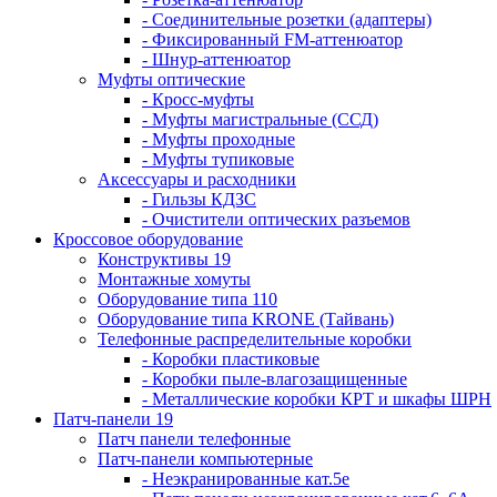
- Соединительные розетки (адаптеры)
- Фиксированный FM-аттенюатор
- Шнур-аттенюатор
Муфты оптические
- Кросс-муфты
- Муфты магистральные (ССД)
- Муфты проходные
- Муфты тупиковые
Аксессуары и расходники
- Гильзы КДЗС
- Очистители оптических разъемов
Кроссовое оборудование
Конструктивы 19
Монтажные хомуты
Оборудование типа 110
Оборудование типа KRONE (Тайвань)
Телефонные распределительные коробки
- Коробки пластиковые
- Коробки пыле-влагозащищенные
- Металлические коробки КРТ и шкафы ШРН
Патч-панели 19
Патч панели телефонные
Патч-панели компьютерные
- Неэкранированные кат.5е