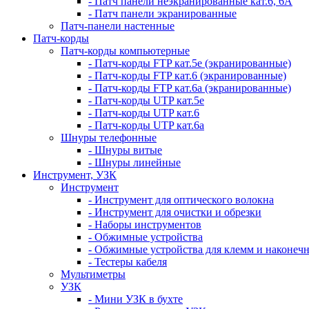
- Патч панели неэкранированные кат.6, 6А
- Патч панели экранированные
Патч-панели настенные
Патч-корды
Патч-корды компьютерные
- Патч-корды FTP кат.5е (экранированные)
- Патч-корды FTP кат.6 (экранированные)
- Патч-корды FTP кат.6а (экранированные)
- Патч-корды UTP кат.5е
- Патч-корды UTP кат.6
- Патч-корды UTP кат.6а
Шнуры телефонные
- Шнуры витые
- Шнуры линейные
Инструмент, УЗК
Инструмент
- Инструмент для оптического волокна
- Инструмент для очистки и обрезки
- Наборы инструментов
- Обжимные устройства
- Обжимные устройства для клемм и наконеч
- Тестеры кабеля
Мультиметры
УЗК
- Мини УЗК в бухте