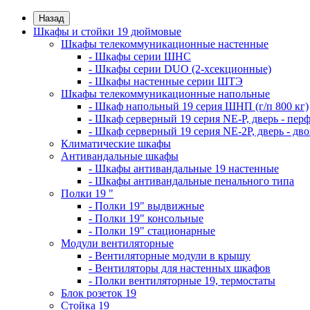
Назад
Шкафы и стойки 19 дюймовые
Шкафы телекоммуникационные настенные
- Шкафы серии ШНС
- Шкафы серии DUO (2-хсекционные)
- Шкафы настенные серии ШТЭ
Шкафы телекоммуникационные напольные
- Шкаф напольный 19 серия ШНП (г/п 800 кг)
- Шкаф серверный 19 серия NE-P, дверь - пер
- Шкаф серверный 19 серия NE-2P, дверь - д
Климатические шкафы
Антивандальные шкафы
- Шкафы антивандальные 19 настенные
- Шкафы антивандальные пенального типа
Полки 19 "
- Полки 19" выдвижные
- Полки 19" консольные
- Полки 19" стационарные
Модули вентиляторные
- Вентиляторные модули в крышу
- Вентиляторы для настенных шкафов
- Полки вентиляторные 19, термостаты
Блок розеток 19
Стойка 19