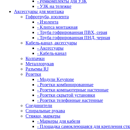
- Ремкомплекты для УЗК
- УЗК на тележке
Аксессуары для монтажа
Гофротруба, изолента
- Изолента
- Клипса монтажная
- Труба гофрированная ПВХ, серая
- Труба гофрированная ПНД, черная
Кабель-канал, аксессуары
- Аксессуары
- Кабель-канал
Колпачки
Металлорукав
Разъемы RJ
Розетки
- Модули Keystone
- Розетки комбинированные
- Розетки компьютерные настенные
- Розетки скрытой установки
- Розетки телефонные настенные
Соединители
Спиральные рукава
Стяжки, маркеры
- Маркеры для кабеля
- Площадка самоклеющаяся для крепления ст