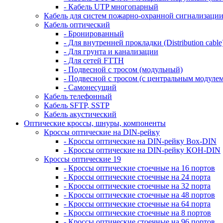
- Кабель UTP многопарный
Кабель для систем пожарно-охранной сигнализаци
Кабель оптический
- Бронированный
- Для внутренней прокладки (Distribution cable
- Для грунта и канализации
- Для сетей FTTH
- Подвесной с тросом (модульный)
- Подвесной с тросом (с центральным модулем
- Самонесущий
Кабель телефонный
Кабель SFTP, SSTP
Кабель акустический
Оптические кроссы, шнуры, компоненты
Кроссы оптические на DIN-рейку
- Кроссы оптические на DIN-рейку Box-DIN
- Кроссы оптические на DIN-рейку КОН-DIN
Кроссы оптические 19
- Кроссы оптические стоечные на 16 портов
- Кроссы оптические стоечные на 24 порта
- Кроссы оптические стоечные на 32 порта
- Кроссы оптические стоечные на 48 портов
- Кроссы оптические стоечные на 64 порта
- Кроссы оптические стоечные на 8 портов
- Кроссы оптические стоечные на 96 портов