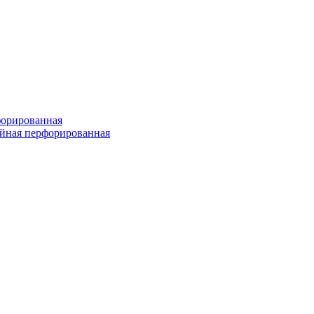
форированная
войная перфорированная