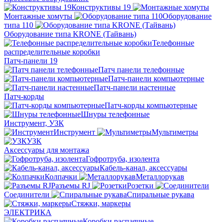
Конструктивы 19
Монтажные хомуты
Оборудование
типа 110
Оборудование типа KRONE (Тайвань)
Телефонные
распределительные коробки
Патч-панели 19
Патч панели телефонные
Патч-панели компьютерные
Патч-панели настенные
Патч-корды
Патч-корды компьютерные
Шнуры телефонные
Инструмент, УЗК
Инструмент
Мультиметры
УЗК
Аксессуары для монтажа
Гофротруба, изолента
Кабель-канал, аксессуары
Колпачки
Металлорукав
Разъемы RJ
Розетки
Соединители
Спиральные рукава
Стяжки, маркеры
ЭЛЕКТРИКА
Коробки распаячные