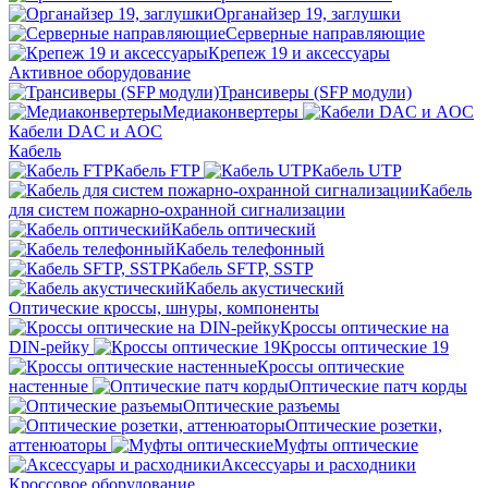
Органайзер 19, заглушки
Серверные направляющие
Крепеж 19 и аксессуары
Активное оборудование
Трансиверы (SFP модули)
Медиаконвертеры
Кабели DAC и AOC
Кабель
Кабель FTP
Кабель UTP
Кабель
для систем пожарно-охранной сигнализации
Кабель оптический
Кабель телефонный
Кабель SFTP, SSTP
Кабель акустический
Оптические кроссы, шнуры, компоненты
Кроссы оптические на
DIN-рейку
Кроссы оптические 19
Кроссы оптические
настенные
Оптические патч корды
Оптические разъемы
Оптические розетки,
аттенюаторы
Муфты оптические
Аксессуары и расходники
Кроссовое оборудование