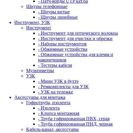
- Патч-корды UTP кат.6а
Шнуры телефонные
- Шнуры витые
- Шнуры линейные
Инструмент, УЗК
Инструмент
- Инструмент для оптического волокна
- Инструмент для очистки и обрезки
- Наборы инструментов
- Обжимные устройства
- Обжимные устройства для клемм и
наконечников
- Тестеры кабеля
Мультиметры
УЗК
- Мини УЗК в бухте
- Ремкомплекты для УЗК
- УЗК на тележке
Аксессуары для монтажа
Гофротруба, изолента
- Изолента
- Клипса монтажная
- Труба гофрированная ПВХ, серая
- Труба гофрированная ПНД, черная
Кабель-канал, аксессуары