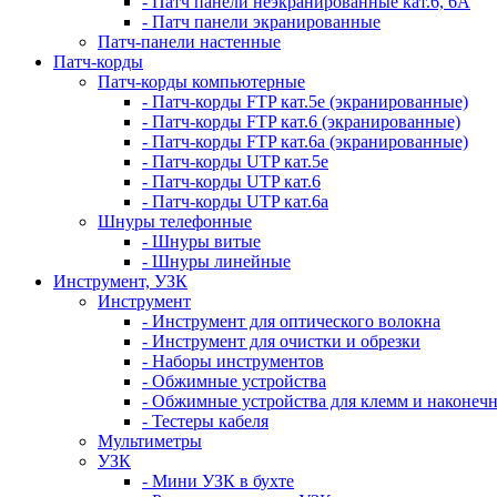
- Патч панели неэкранированные кат.6, 6А
- Патч панели экранированные
Патч-панели настенные
Патч-корды
Патч-корды компьютерные
- Патч-корды FTP кат.5е (экранированные)
- Патч-корды FTP кат.6 (экранированные)
- Патч-корды FTP кат.6а (экранированные)
- Патч-корды UTP кат.5е
- Патч-корды UTP кат.6
- Патч-корды UTP кат.6а
Шнуры телефонные
- Шнуры витые
- Шнуры линейные
Инструмент, УЗК
Инструмент
- Инструмент для оптического волокна
- Инструмент для очистки и обрезки
- Наборы инструментов
- Обжимные устройства
- Обжимные устройства для клемм и наконеч
- Тестеры кабеля
Мультиметры
УЗК
- Мини УЗК в бухте