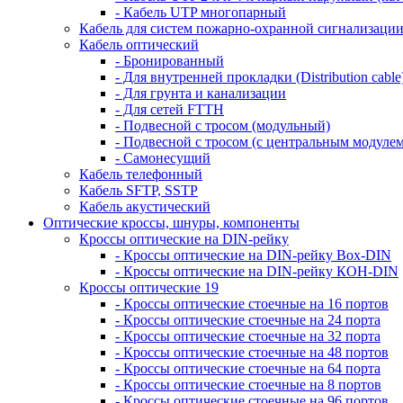
- Кабель UTP многопарный
Кабель для систем пожарно-охранной сигнализаци
Кабель оптический
- Бронированный
- Для внутренней прокладки (Distribution cable
- Для грунта и канализации
- Для сетей FTTH
- Подвесной с тросом (модульный)
- Подвесной с тросом (с центральным модулем
- Самонесущий
Кабель телефонный
Кабель SFTP, SSTP
Кабель акустический
Оптические кроссы, шнуры, компоненты
Кроссы оптические на DIN-рейку
- Кроссы оптические на DIN-рейку Box-DIN
- Кроссы оптические на DIN-рейку КОН-DIN
Кроссы оптические 19
- Кроссы оптические стоечные на 16 портов
- Кроссы оптические стоечные на 24 порта
- Кроссы оптические стоечные на 32 порта
- Кроссы оптические стоечные на 48 портов
- Кроссы оптические стоечные на 64 порта
- Кроссы оптические стоечные на 8 портов
- Кроссы оптические стоечные на 96 портов