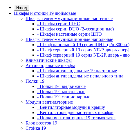
Назад
Шкафы и стойки 19 дюймовые
Шкафы телекоммуникационные настенные
- Шкафы серии ШНС
- Шкафы серии DUO (2-хсекционные)
- Шкафы настенные серии ШТЭ
Шкафы телекоммуникационные напольные
- Шкаф напольный 19 серия ШНП (г/п 800 кг)
- Шкаф серверный 19 серия NE-P, дверь - пер
- Шкаф серверный 19 серия NE-2P, дверь - д
Климатические шкафы
Антивандальные шкафы
- Шкафы антивандальные 19 настенные
- Шкафы антивандальные пенального типа
Полки 19 "
- Полки 19" выдвижные
- Полки 19" консольные
- Полки 19" стационарные
Модули вентиляторные
- Вентиляторные модули в крышу
- Вентиляторы для настенных шкафов
- Полки вентиляторные 19, термостаты
Блок розеток 19
Стойка 19