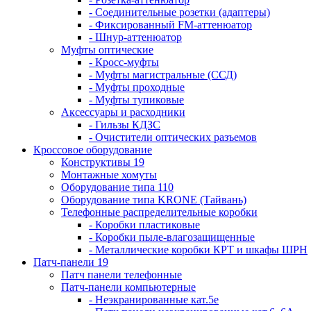
- Соединительные розетки (адаптеры)
- Фиксированный FM-аттенюатор
- Шнур-аттенюатор
Муфты оптические
- Кросс-муфты
- Муфты магистральные (ССД)
- Муфты проходные
- Муфты тупиковые
Аксессуары и расходники
- Гильзы КДЗС
- Очистители оптических разъемов
Кроссовое оборудование
Конструктивы 19
Монтажные хомуты
Оборудование типа 110
Оборудование типа KRONE (Тайвань)
Телефонные распределительные коробки
- Коробки пластиковые
- Коробки пыле-влагозащищенные
- Металлические коробки КРТ и шкафы ШРН
Патч-панели 19
Патч панели телефонные
Патч-панели компьютерные
- Неэкранированные кат.5е