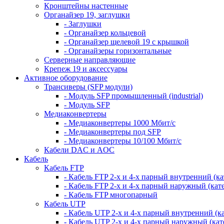
Кронштейны настенные
Органайзер 19, заглушки
- Заглушки
- Органайзер кольцевой
- Органайзер щелевой 19 с крышкой
- Органайзеры горизонтальные
Серверные направляющие
Крепеж 19 и аксессуары
Активное оборудование
Трансиверы (SFP модули)
- Модуль SFP промышленный (industrial)
- Модуль SFP
Медиаконвертеры
- Медиаконвертеры 1000 Мбит/с
- Медиаконвертеры под SFP
- Медиаконвертеры 10/100 Мбит/с
Кабели DAC и AOC
Кабель
Кабель FTP
- Кабель FTP 2-х и 4-х парный внутренний (кат
- Кабель FTP 2-х и 4-х парный наружный (кате
- Кабель FTP многопарный
Кабель UTP
- Кабель UTP 2-х и 4-х парный внутренний (кат
- Кабель UTP 2-х и 4-х парный наружный (кате