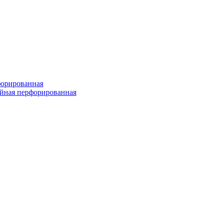
форированная
войная перфорированная