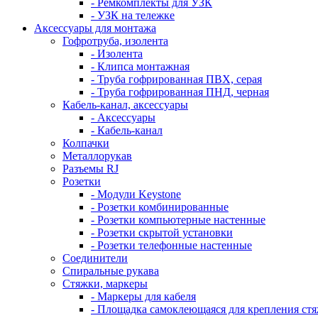
- Ремкомплекты для УЗК
- УЗК на тележке
Аксессуары для монтажа
Гофротруба, изолента
- Изолента
- Клипса монтажная
- Труба гофрированная ПВХ, серая
- Труба гофрированная ПНД, черная
Кабель-канал, аксессуары
- Аксессуары
- Кабель-канал
Колпачки
Металлорукав
Разъемы RJ
Розетки
- Модули Keystone
- Розетки комбинированные
- Розетки компьютерные настенные
- Розетки скрытой установки
- Розетки телефонные настенные
Соединители
Спиральные рукава
Стяжки, маркеры
- Маркеры для кабеля
- Площадка самоклеющаяся для крепления ст