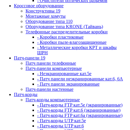
- Очистители оптических разъемов
Кроссовое оборудование
Конструктивы 19
Монтажные хомуты
Оборудование типа 110
Оборудование типа KRONE (Тайвань)
Телефонные распределительные коробки
- Коробки пластиковые
- Коробки пыле-влагозащищенные
- Металлические коробки КРТ и шкафы
ШРН
Патч-панели 19
Патч панели телефонные
Патч-панели компьютерные
- Неэкранированные кат.5е
- Патч панели неэкранированные кат.6, 6А
- Патч панели экранированные
Патч-панели настенные
Патч-корды
Патч-корды компьютерные
- Патч-корды FTP кат.5е (экранированные)
- Патч-корды FTP кат.6 (экранированные)
- Патч-корды FTP кат.6а (экранированные)
- Патч-корды UTP кат.5е
- Патч-корды UTP кат.6