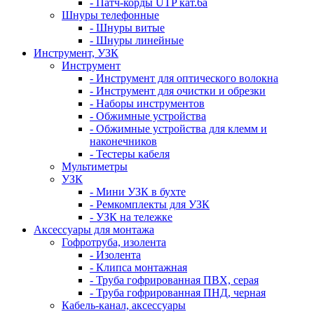
- Патч-корды UTP кат.6а
Шнуры телефонные
- Шнуры витые
- Шнуры линейные
Инструмент, УЗК
Инструмент
- Инструмент для оптического волокна
- Инструмент для очистки и обрезки
- Наборы инструментов
- Обжимные устройства
- Обжимные устройства для клемм и
наконечников
- Тестеры кабеля
Мультиметры
УЗК
- Мини УЗК в бухте
- Ремкомплекты для УЗК
- УЗК на тележке
Аксессуары для монтажа
Гофротруба, изолента
- Изолента
- Клипса монтажная
- Труба гофрированная ПВХ, серая
- Труба гофрированная ПНД, черная
Кабель-канал, аксессуары