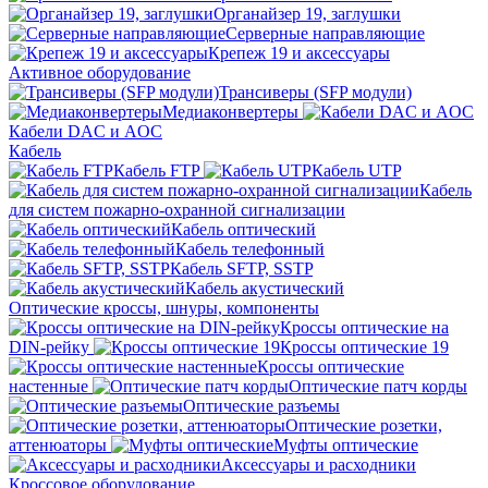
Органайзер 19, заглушки
Серверные направляющие
Крепеж 19 и аксессуары
Активное оборудование
Трансиверы (SFP модули)
Медиаконвертеры
Кабели DAC и AOC
Кабель
Кабель FTP
Кабель UTP
Кабель
для систем пожарно-охранной сигнализации
Кабель оптический
Кабель телефонный
Кабель SFTP, SSTP
Кабель акустический
Оптические кроссы, шнуры, компоненты
Кроссы оптические на
DIN-рейку
Кроссы оптические 19
Кроссы оптические
настенные
Оптические патч корды
Оптические разъемы
Оптические розетки,
аттенюаторы
Муфты оптические
Аксессуары и расходники
Кроссовое оборудование