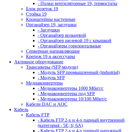
- Полки вентиляторные 19, термостаты
Блок розеток 19
Стойка 19
Кронштейны настенные
Органайзер 19, заглушки
- Заглушки
- Органайзер кольцевой
- Органайзер щелевой 19 с крышкой
- Органайзеры горизонтальные
Серверные направляющие
Крепеж 19 и аксессуары
Активное оборудование
Трансиверы (SFP модули)
- Модуль SFP промышленный (industrial)
- Модуль SFP
Медиаконвертеры
- Медиаконвертеры 1000 Мбит/с
- Медиаконвертеры под SFP
- Медиаконвертеры 10/100 Мбит/с
Кабели DAC и AOC
Кабель
Кабель FTP
- Кабель FTP 2-х и 4-х парный внутренний
(категория - 5Е; 6; 6А)
- Кабель FTP 2-х и 4-х парный наружный