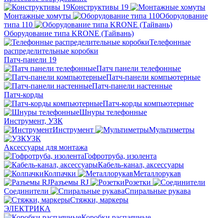
Конструктивы 19
Монтажные хомуты
Оборудование
типа 110
Оборудование типа KRONE (Тайвань)
Телефонные
распределительные коробки
Патч-панели 19
Патч панели телефонные
Патч-панели компьютерные
Патч-панели настенные
Патч-корды
Патч-корды компьютерные
Шнуры телефонные
Инструмент, УЗК
Инструмент
Мультиметры
УЗК
Аксессуары для монтажа
Гофротруба, изолента
Кабель-канал, аксессуары
Колпачки
Металлорукав
Разъемы RJ
Розетки
Соединители
Спиральные рукава
Стяжки, маркеры
ЭЛЕКТРИКА
Коробки распаячные