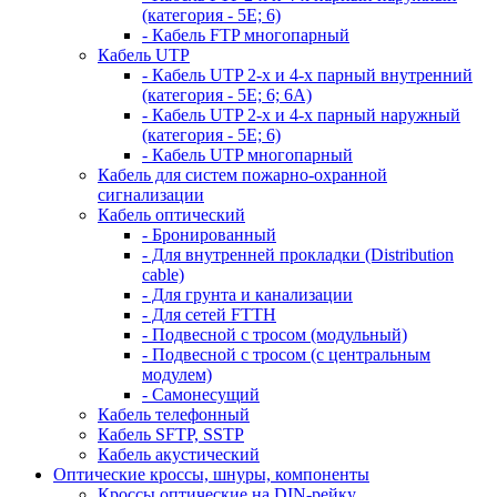
(категория - 5Е; 6)
- Кабель FTP многопарный
Кабель UTP
- Кабель UTP 2-х и 4-х парный внутренний
(категория - 5Е; 6; 6А)
- Кабель UTP 2-х и 4-х парный наружный
(категория - 5Е; 6)
- Кабель UTP многопарный
Кабель для систем пожарно-охранной
сигнализации
Кабель оптический
- Бронированный
- Для внутренней прокладки (Distribution
cable)
- Для грунта и канализации
- Для сетей FTTH
- Подвесной с тросом (модульный)
- Подвесной с тросом (с центральным
модулем)
- Самонесущий
Кабель телефонный
Кабель SFTP, SSTP
Кабель акустический
Оптические кроссы, шнуры, компоненты
Кроссы оптические на DIN-рейку