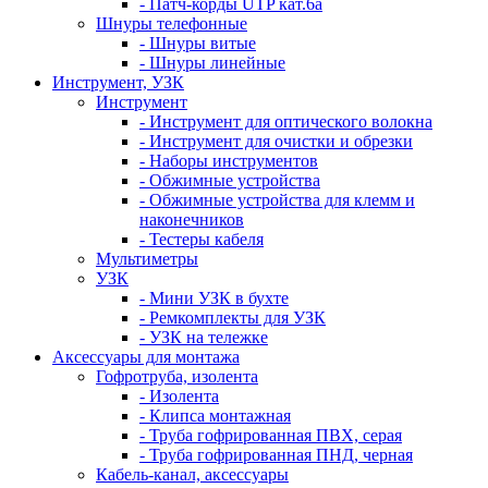
- Патч-корды UTP кат.6а
Шнуры телефонные
- Шнуры витые
- Шнуры линейные
Инструмент, УЗК
Инструмент
- Инструмент для оптического волокна
- Инструмент для очистки и обрезки
- Наборы инструментов
- Обжимные устройства
- Обжимные устройства для клемм и
наконечников
- Тестеры кабеля
Мультиметры
УЗК
- Мини УЗК в бухте
- Ремкомплекты для УЗК
- УЗК на тележке
Аксессуары для монтажа
Гофротруба, изолента
- Изолента
- Клипса монтажная
- Труба гофрированная ПВХ, серая
- Труба гофрированная ПНД, черная
Кабель-канал, аксессуары