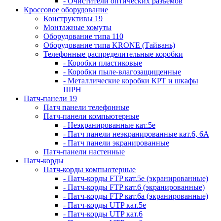
- Очистители оптических разъемов
Кроссовое оборудование
Конструктивы 19
Монтажные хомуты
Оборудование типа 110
Оборудование типа KRONE (Тайвань)
Телефонные распределительные коробки
- Коробки пластиковые
- Коробки пыле-влагозащищенные
- Металлические коробки КРТ и шкафы
ШРН
Патч-панели 19
Патч панели телефонные
Патч-панели компьютерные
- Неэкранированные кат.5е
- Патч панели неэкранированные кат.6, 6А
- Патч панели экранированные
Патч-панели настенные
Патч-корды
Патч-корды компьютерные
- Патч-корды FTP кат.5е (экранированные)
- Патч-корды FTP кат.6 (экранированные)
- Патч-корды FTP кат.6а (экранированные)
- Патч-корды UTP кат.5е
- Патч-корды UTP кат.6