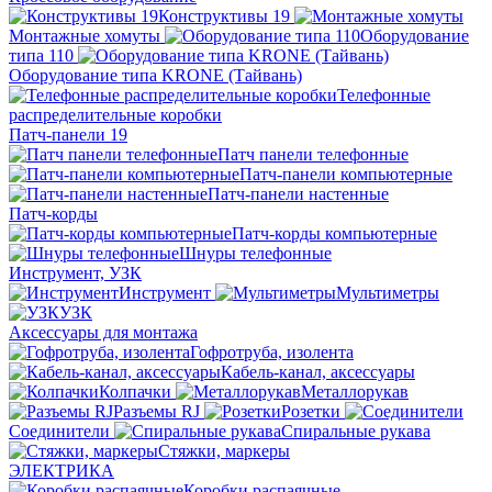
Конструктивы 19
Монтажные хомуты
Оборудование
типа 110
Оборудование типа KRONE (Тайвань)
Телефонные
распределительные коробки
Патч-панели 19
Патч панели телефонные
Патч-панели компьютерные
Патч-панели настенные
Патч-корды
Патч-корды компьютерные
Шнуры телефонные
Инструмент, УЗК
Инструмент
Мультиметры
УЗК
Аксессуары для монтажа
Гофротруба, изолента
Кабель-канал, аксессуары
Колпачки
Металлорукав
Разъемы RJ
Розетки
Соединители
Спиральные рукава
Стяжки, маркеры
ЭЛЕКТРИКА
Коробки распаячные