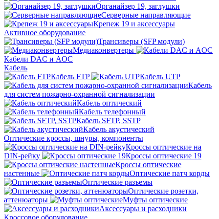
Органайзер 19, заглушки
Серверные направляющие
Крепеж 19 и аксессуары
Активное оборудование
Трансиверы (SFP модули)
Медиаконвертеры
Кабели DAC и AOC
Кабель
Кабель FTP
Кабель UTP
Кабель
для систем пожарно-охранной сигнализации
Кабель оптический
Кабель телефонный
Кабель SFTP, SSTP
Кабель акустический
Оптические кроссы, шнуры, компоненты
Кроссы оптические на
DIN-рейку
Кроссы оптические 19
Кроссы оптические
настенные
Оптические патч корды
Оптические разъемы
Оптические розетки,
аттенюаторы
Муфты оптические
Аксессуары и расходники
Кроссовое оборудование