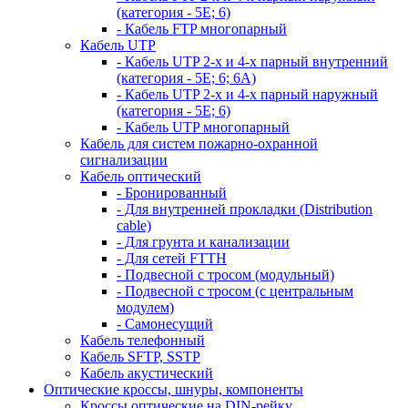
(категория - 5Е; 6)
- Кабель FTP многопарный
Кабель UTP
- Кабель UTP 2-х и 4-х парный внутренний
(категория - 5Е; 6; 6А)
- Кабель UTP 2-х и 4-х парный наружный
(категория - 5Е; 6)
- Кабель UTP многопарный
Кабель для систем пожарно-охранной
сигнализации
Кабель оптический
- Бронированный
- Для внутренней прокладки (Distribution
cable)
- Для грунта и канализации
- Для сетей FTTH
- Подвесной с тросом (модульный)
- Подвесной с тросом (с центральным
модулем)
- Самонесущий
Кабель телефонный
Кабель SFTP, SSTP
Кабель акустический
Оптические кроссы, шнуры, компоненты
Кроссы оптические на DIN-рейку