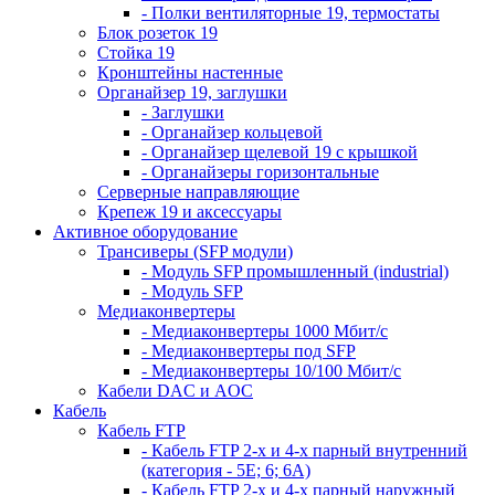
- Полки вентиляторные 19, термостаты
Блок розеток 19
Стойка 19
Кронштейны настенные
Органайзер 19, заглушки
- Заглушки
- Органайзер кольцевой
- Органайзер щелевой 19 с крышкой
- Органайзеры горизонтальные
Серверные направляющие
Крепеж 19 и аксессуары
Активное оборудование
Трансиверы (SFP модули)
- Модуль SFP промышленный (industrial)
- Модуль SFP
Медиаконвертеры
- Медиаконвертеры 1000 Мбит/с
- Медиаконвертеры под SFP
- Медиаконвертеры 10/100 Мбит/с
Кабели DAC и AOC
Кабель
Кабель FTP
- Кабель FTP 2-х и 4-х парный внутренний
(категория - 5Е; 6; 6А)
- Кабель FTP 2-х и 4-х парный наружный