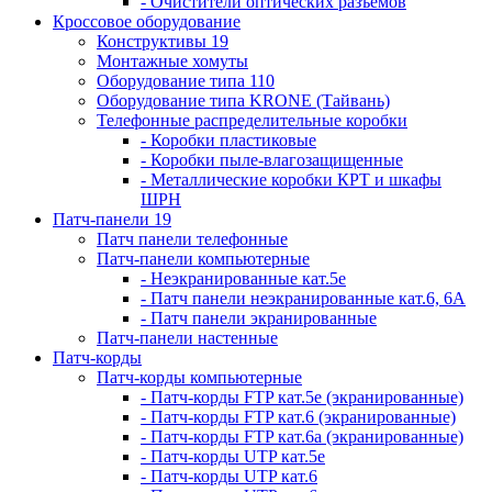
- Очистители оптических разъемов
Кроссовое оборудование
Конструктивы 19
Монтажные хомуты
Оборудование типа 110
Оборудование типа KRONE (Тайвань)
Телефонные распределительные коробки
- Коробки пластиковые
- Коробки пыле-влагозащищенные
- Металлические коробки КРТ и шкафы
ШРН
Патч-панели 19
Патч панели телефонные
Патч-панели компьютерные
- Неэкранированные кат.5е
- Патч панели неэкранированные кат.6, 6А
- Патч панели экранированные
Патч-панели настенные
Патч-корды
Патч-корды компьютерные
- Патч-корды FTP кат.5е (экранированные)
- Патч-корды FTP кат.6 (экранированные)
- Патч-корды FTP кат.6а (экранированные)
- Патч-корды UTP кат.5е
- Патч-корды UTP кат.6