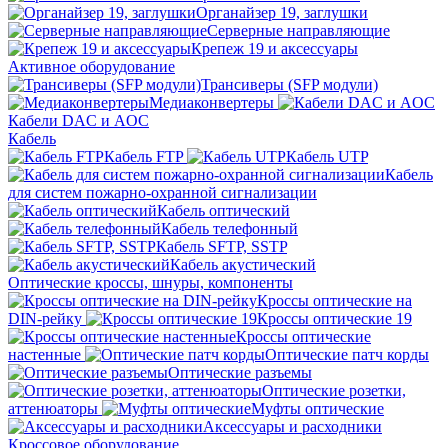
Органайзер 19, заглушки
Серверные направляющие
Крепеж 19 и аксессуары
Активное оборудование
Трансиверы (SFP модули)
Медиаконвертеры
Кабели DAC и AOC
Кабель
Кабель FTP
Кабель UTP
Кабель
для систем пожарно-охранной сигнализации
Кабель оптический
Кабель телефонный
Кабель SFTP, SSTP
Кабель акустический
Оптические кроссы, шнуры, компоненты
Кроссы оптические на
DIN-рейку
Кроссы оптические 19
Кроссы оптические
настенные
Оптические патч корды
Оптические разъемы
Оптические розетки,
аттенюаторы
Муфты оптические
Аксессуары и расходники
Кроссовое оборудование