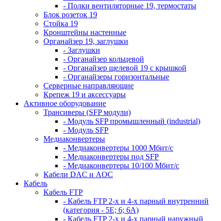
- Полки вентиляторные 19, термостаты
Блок розеток 19
Стойка 19
Кронштейны настенные
Органайзер 19, заглушки
- Заглушки
- Органайзер кольцевой
- Органайзер щелевой 19 с крышкой
- Органайзеры горизонтальные
Серверные направляющие
Крепеж 19 и аксессуары
Активное оборудование
Трансиверы (SFP модули)
- Модуль SFP промышленный (industrial)
- Модуль SFP
Медиаконвертеры
- Медиаконвертеры 1000 Мбит/с
- Медиаконвертеры под SFP
- Медиаконвертеры 10/100 Мбит/с
Кабели DAC и AOC
Кабель
Кабель FTP
- Кабель FTP 2-х и 4-х парный внутренний
(категория - 5Е; 6; 6А)
- Кабель FTP 2-х и 4-х парный наружный