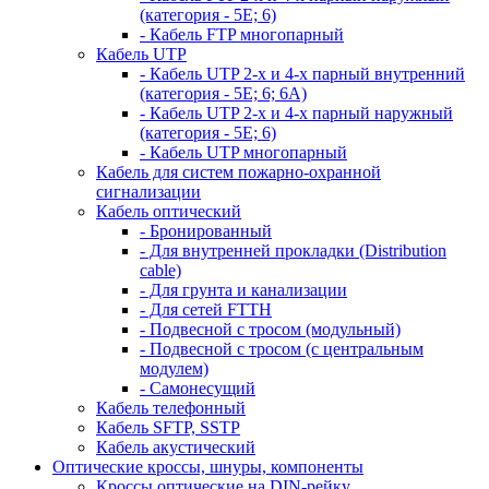
(категория - 5Е; 6)
- Кабель FTP многопарный
Кабель UTP
- Кабель UTP 2-х и 4-х парный внутренний
(категория - 5Е; 6; 6А)
- Кабель UTP 2-х и 4-х парный наружный
(категория - 5Е; 6)
- Кабель UTP многопарный
Кабель для систем пожарно-охранной
сигнализации
Кабель оптический
- Бронированный
- Для внутренней прокладки (Distribution
cable)
- Для грунта и канализации
- Для сетей FTTH
- Подвесной с тросом (модульный)
- Подвесной с тросом (с центральным
модулем)
- Самонесущий
Кабель телефонный
Кабель SFTP, SSTP
Кабель акустический
Оптические кроссы, шнуры, компоненты
Кроссы оптические на DIN-рейку