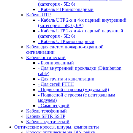
(категория - 5Е; 6)
- Кабель FTP многопарный
Кабель UTP
- Кабель UTP 2-х и 4-х парный внутренний
(категория - 5Е; 6; 6А)
- Кабель UTP 2-х и 4-х парный наружный
(категория - 5Е; 6)
- Кабель UTP многопарный
Кабель для систем пожарно-охранной
сигнализации
Кабель оптический
- Бронированный
- Для внутренней прокладки (Distribution
cable)
- Для грунта и канализации
- Для сетей FTTH
- Подвесной с тросом (модульный)
- Подвесной с тросом (с центральным
модулем)
- Самонесущий
Кабель телефонный
Кабель SFTP, SSTP
Кабель акустический
Оптические кроссы, шнуры, компоненты
Кроссы оптические на DIN-рейку