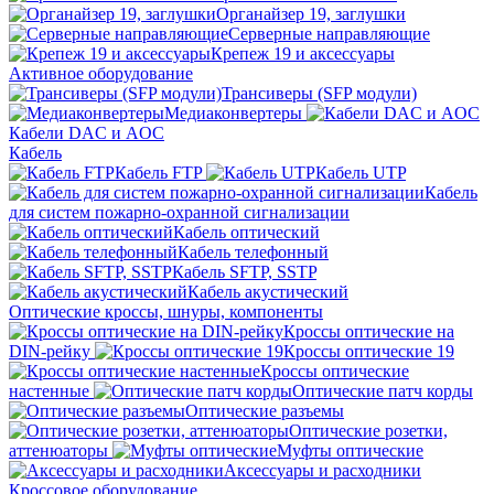
Органайзер 19, заглушки
Серверные направляющие
Крепеж 19 и аксессуары
Активное оборудование
Трансиверы (SFP модули)
Медиаконвертеры
Кабели DAC и AOC
Кабель
Кабель FTP
Кабель UTP
Кабель
для систем пожарно-охранной сигнализации
Кабель оптический
Кабель телефонный
Кабель SFTP, SSTP
Кабель акустический
Оптические кроссы, шнуры, компоненты
Кроссы оптические на
DIN-рейку
Кроссы оптические 19
Кроссы оптические
настенные
Оптические патч корды
Оптические разъемы
Оптические розетки,
аттенюаторы
Муфты оптические
Аксессуары и расходники
Кроссовое оборудование