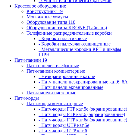
- Очистители оптических разъемов
Кроссовое оборудование
Конструктивы 19
Монтажные хомуты
Оборудование типа 110
Оборудование типа KRONE (Тайвань)
Телефонные распределительные коробки
- Коробки пластиковые
- Коробки пыле-влагозащищенные
- Металлические коробки КРТ и шкафы
ШРН
Патч-панели 19
Патч панели телефонные
Патч-панели компьютерные
- Неэкранированные кат.5е
- Патч панели неэкранированные кат.6, 6А
- Патч панели экранированные
Патч-панели настенные
Патч-корды
Патч-корды компьютерные
- Патч-корды FTP кат.5е (экранированные)
- Патч-корды FTP кат.6 (экранированные)
- Патч-корды FTP кат.6а (экранированные)
- Патч-корды UTP кат.5е
- Патч-корды UTP кат.6