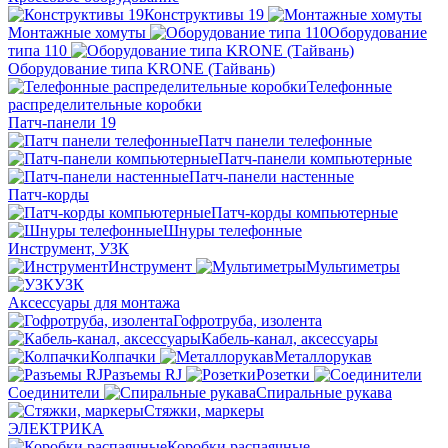
Конструктивы 19
Монтажные хомуты
Оборудование
типа 110
Оборудование типа KRONE (Тайвань)
Телефонные
распределительные коробки
Патч-панели 19
Патч панели телефонные
Патч-панели компьютерные
Патч-панели настенные
Патч-корды
Патч-корды компьютерные
Шнуры телефонные
Инструмент, УЗК
Инструмент
Мультиметры
УЗК
Аксессуары для монтажа
Гофротруба, изолента
Кабель-канал, аксессуары
Колпачки
Металлорукав
Разъемы RJ
Розетки
Соединители
Спиральные рукава
Стяжки, маркеры
ЭЛЕКТРИКА
Коробки распаячные