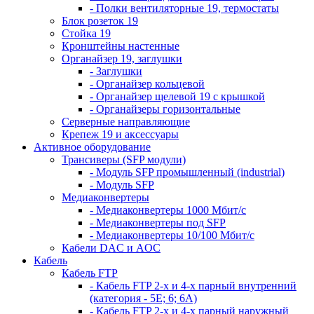
- Полки вентиляторные 19, термостаты
Блок розеток 19
Стойка 19
Кронштейны настенные
Органайзер 19, заглушки
- Заглушки
- Органайзер кольцевой
- Органайзер щелевой 19 с крышкой
- Органайзеры горизонтальные
Серверные направляющие
Крепеж 19 и аксессуары
Активное оборудование
Трансиверы (SFP модули)
- Модуль SFP промышленный (industrial)
- Модуль SFP
Медиаконвертеры
- Медиаконвертеры 1000 Мбит/с
- Медиаконвертеры под SFP
- Медиаконвертеры 10/100 Мбит/с
Кабели DAC и AOC
Кабель
Кабель FTP
- Кабель FTP 2-х и 4-х парный внутренний
(категория - 5Е; 6; 6А)
- Кабель FTP 2-х и 4-х парный наружный