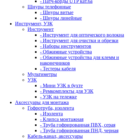
- Патч-корды UTP кат.6а
Шнуры телефонные
- Шнуры витые
- Шнуры линейные
Инструмент, УЗК
Инструмент
- Инструмент для оптического волокна
- Инструмент для очистки и обрезки
- Наборы инструментов
- Обжимные устройства
- Обжимные устройства для клемм и
наконечников
- Тестеры кабеля
Мультиметры
УЗК
- Мини УЗК в бухте
- Ремкомплекты для УЗК
- УЗК на тележке
Аксессуары для монтажа
Гофротруба, изолента
- Изолента
- Клипса монтажная
- Труба гофрированная ПВХ, серая
- Труба гофрированная ПНД, черная
Кабель-канал, аксессуары