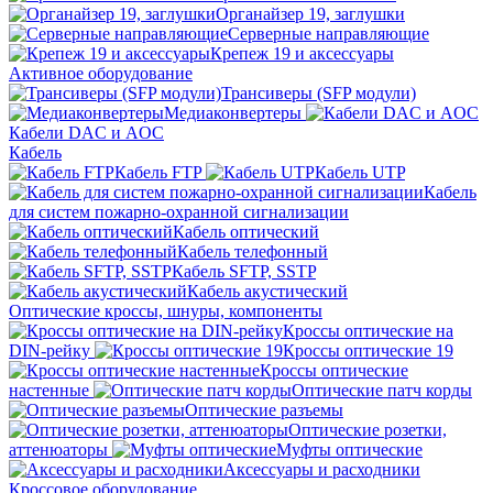
Органайзер 19, заглушки
Серверные направляющие
Крепеж 19 и аксессуары
Активное оборудование
Трансиверы (SFP модули)
Медиаконвертеры
Кабели DAC и AOC
Кабель
Кабель FTP
Кабель UTP
Кабель
для систем пожарно-охранной сигнализации
Кабель оптический
Кабель телефонный
Кабель SFTP, SSTP
Кабель акустический
Оптические кроссы, шнуры, компоненты
Кроссы оптические на
DIN-рейку
Кроссы оптические 19
Кроссы оптические
настенные
Оптические патч корды
Оптические разъемы
Оптические розетки,
аттенюаторы
Муфты оптические
Аксессуары и расходники
Кроссовое оборудование