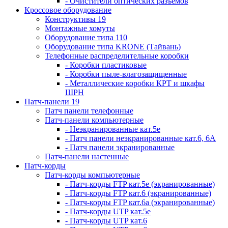
- Очистители оптических разъемов
Кроссовое оборудование
Конструктивы 19
Монтажные хомуты
Оборудование типа 110
Оборудование типа KRONE (Тайвань)
Телефонные распределительные коробки
- Коробки пластиковые
- Коробки пыле-влагозащищенные
- Металлические коробки КРТ и шкафы
ШРН
Патч-панели 19
Патч панели телефонные
Патч-панели компьютерные
- Неэкранированные кат.5е
- Патч панели неэкранированные кат.6, 6А
- Патч панели экранированные
Патч-панели настенные
Патч-корды
Патч-корды компьютерные
- Патч-корды FTP кат.5е (экранированные)
- Патч-корды FTP кат.6 (экранированные)
- Патч-корды FTP кат.6а (экранированные)
- Патч-корды UTP кат.5е
- Патч-корды UTP кат.6