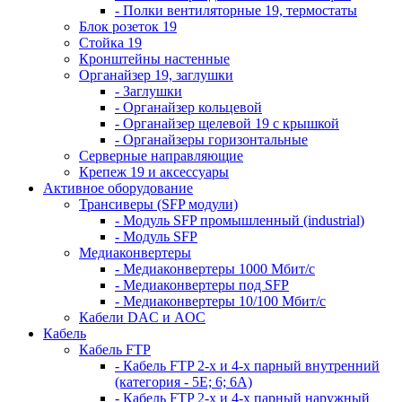
- Полки вентиляторные 19, термостаты
Блок розеток 19
Стойка 19
Кронштейны настенные
Органайзер 19, заглушки
- Заглушки
- Органайзер кольцевой
- Органайзер щелевой 19 с крышкой
- Органайзеры горизонтальные
Серверные направляющие
Крепеж 19 и аксессуары
Активное оборудование
Трансиверы (SFP модули)
- Модуль SFP промышленный (industrial)
- Модуль SFP
Медиаконвертеры
- Медиаконвертеры 1000 Мбит/с
- Медиаконвертеры под SFP
- Медиаконвертеры 10/100 Мбит/с
Кабели DAC и AOC
Кабель
Кабель FTP
- Кабель FTP 2-х и 4-х парный внутренний
(категория - 5Е; 6; 6А)
- Кабель FTP 2-х и 4-х парный наружный