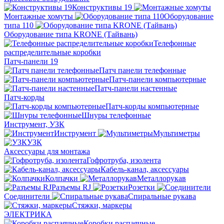
Конструктивы 19
Монтажные хомуты
Оборудование
типа 110
Оборудование типа KRONE (Тайвань)
Телефонные
распределительные коробки
Патч-панели 19
Патч панели телефонные
Патч-панели компьютерные
Патч-панели настенные
Патч-корды
Патч-корды компьютерные
Шнуры телефонные
Инструмент, УЗК
Инструмент
Мультиметры
УЗК
Аксессуары для монтажа
Гофротруба, изолента
Кабель-канал, аксессуары
Колпачки
Металлорукав
Разъемы RJ
Розетки
Соединители
Спиральные рукава
Стяжки, маркеры
ЭЛЕКТРИКА
Коробки распаячные