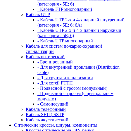
(категория - 5Е; 6)
- Кабель FTP многопарный
Кабель UTP
- Кабель UTP 2-х и 4-х парный внутренний
(категория - 5Е; 6; 6А)
- Кабель UTP 2-х и 4-х парный наружный
(категория - 5Е; 6)
- Кабель UTP многопарный
Кабель для систем пожарно-охранной
сигнализации
Кабель оптический
- Бронированный
- Для внутренней прокладки (Distribution
cable)
- Для грунта и канализации
- Для сетей FTTH
- Подвесной с тросом (модульный)
- Подвесной с тросом (с центральным
модулем)
- Самонесущий
Кабель телефонный
Кабель SFTP, SSTP
Кабель акустический
Оптические кроссы, шнуры, компоненты
Кроссы оптические на DIN-рейку