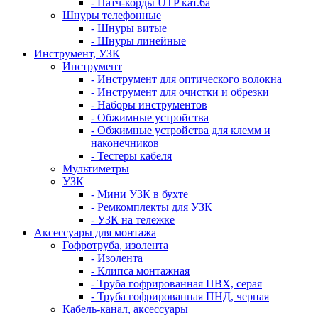
- Патч-корды UTP кат.6а
Шнуры телефонные
- Шнуры витые
- Шнуры линейные
Инструмент, УЗК
Инструмент
- Инструмент для оптического волокна
- Инструмент для очистки и обрезки
- Наборы инструментов
- Обжимные устройства
- Обжимные устройства для клемм и
наконечников
- Тестеры кабеля
Мультиметры
УЗК
- Мини УЗК в бухте
- Ремкомплекты для УЗК
- УЗК на тележке
Аксессуары для монтажа
Гофротруба, изолента
- Изолента
- Клипса монтажная
- Труба гофрированная ПВХ, серая
- Труба гофрированная ПНД, черная
Кабель-канал, аксессуары