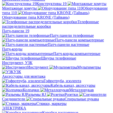
Конструктивы 19
Монтажные хомуты
Оборудование
типа 110
Оборудование типа KRONE (Тайвань)
Телефонные
распределительные коробки
Патч-панели 19
Патч панели телефонные
Патч-панели компьютерные
Патч-панели настенные
Патч-корды
Патч-корды компьютерные
Шнуры телефонные
Инструмент, УЗК
Инструмент
Мультиметры
УЗК
Аксессуары для монтажа
Гофротруба, изолента
Кабель-канал, аксессуары
Колпачки
Металлорукав
Разъемы RJ
Розетки
Соединители
Спиральные рукава
Стяжки, маркеры
ЭЛЕКТРИКА
Коробки распаячные