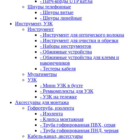
- Патч-корды UTP кат.6а
Шнуры телефонные
- Шнуры витые
- Шнуры линейные
Инструмент, УЗК
Инструмент
- Инструмент для оптического волокна
- Инструмент для очистки и обрезки
- Наборы инструментов
- Обжимные устройства
- Обжимные устройства для клемм и
наконечников
- Тестеры кабеля
Мультиметры
УЗК
- Мини УЗК в бухте
- Ремкомплекты для УЗК
- УЗК на тележке
Аксессуары для монтажа
Гофротруба, изолента
- Изолента
- Клипса монтажная
- Труба гофрированная ПВХ, серая
- Труба гофрированная ПНД, черная
Кабель-канал, аксессуары