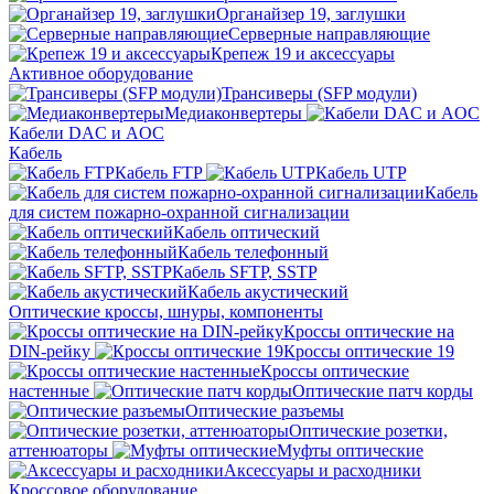
Органайзер 19, заглушки
Серверные направляющие
Крепеж 19 и аксессуары
Активное оборудование
Трансиверы (SFP модули)
Медиаконвертеры
Кабели DAC и AOC
Кабель
Кабель FTP
Кабель UTP
Кабель
для систем пожарно-охранной сигнализации
Кабель оптический
Кабель телефонный
Кабель SFTP, SSTP
Кабель акустический
Оптические кроссы, шнуры, компоненты
Кроссы оптические на
DIN-рейку
Кроссы оптические 19
Кроссы оптические
настенные
Оптические патч корды
Оптические разъемы
Оптические розетки,
аттенюаторы
Муфты оптические
Аксессуары и расходники
Кроссовое оборудование