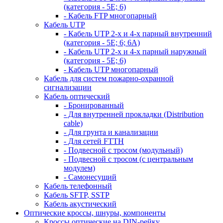
(категория - 5Е; 6)
- Кабель FTP многопарный
Кабель UTP
- Кабель UTP 2-х и 4-х парный внутренний
(категория - 5Е; 6; 6А)
- Кабель UTP 2-х и 4-х парный наружный
(категория - 5Е; 6)
- Кабель UTP многопарный
Кабель для систем пожарно-охранной
сигнализации
Кабель оптический
- Бронированный
- Для внутренней прокладки (Distribution
cable)
- Для грунта и канализации
- Для сетей FTTH
- Подвесной с тросом (модульный)
- Подвесной с тросом (с центральным
модулем)
- Самонесущий
Кабель телефонный
Кабель SFTP, SSTP
Кабель акустический
Оптические кроссы, шнуры, компоненты
Кроссы оптические на DIN-рейку