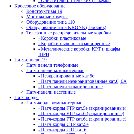
- Очистители оптических разъемов
Кроссовое оборудование
Конструктивы 19
Монтажные хомуты
Оборудование типа 110
Оборудование типа KRONE (Тайвань)
Телефонные распределительные коробки
- Коробки пластиковые
- Коробки пыле-влагозащищенные
- Металлические коробки КРТ и шкафы
ШРН
Патч-панели 19
Патч панели телефонные
Патч-панели компьютерные
- Неэкранированные кат.5е
- Патч панели неэкранированные кат.6, 6А
- Патч панели экранированные
Патч-панели настенные
Патч-корды
Патч-корды компьютерные
- Патч-корды FTP кат.5е (экранированные)
- Патч-корды FTP кат.6 (экранированные)
- Патч-корды FTP кат.6а (экранированные)
- Патч-корды UTP кат.5е
- Патч-корды UTP кат.6