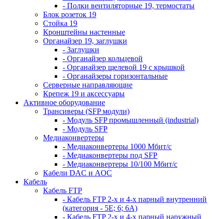
- Полки вентиляторные 19, термостаты
Блок розеток 19
Стойка 19
Кронштейны настенные
Органайзер 19, заглушки
- Заглушки
- Органайзер кольцевой
- Органайзер щелевой 19 с крышкой
- Органайзеры горизонтальные
Серверные направляющие
Крепеж 19 и аксессуары
Активное оборудование
Трансиверы (SFP модули)
- Модуль SFP промышленный (industrial)
- Модуль SFP
Медиаконвертеры
- Медиаконвертеры 1000 Мбит/с
- Медиаконвертеры под SFP
- Медиаконвертеры 10/100 Мбит/с
Кабели DAC и AOC
Кабель
Кабель FTP
- Кабель FTP 2-х и 4-х парный внутренний
(категория - 5Е; 6; 6А)
- Кабель FTP 2-х и 4-х парный наружный