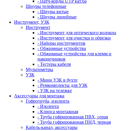
- Патч-корды UTP кат.6а
Шнуры телефонные
- Шнуры витые
- Шнуры линейные
Инструмент, УЗК
Инструмент
- Инструмент для оптического волокна
- Инструмент для очистки и обрезки
- Наборы инструментов
- Обжимные устройства
- Обжимные устройства для клемм и
наконечников
- Тестеры кабеля
Мультиметры
УЗК
- Мини УЗК в бухте
- Ремкомплекты для УЗК
- УЗК на тележке
Аксессуары для монтажа
Гофротруба, изолента
- Изолента
- Клипса монтажная
- Труба гофрированная ПВХ, серая
- Труба гофрированная ПНД, черная
Кабель-канал, аксессуары