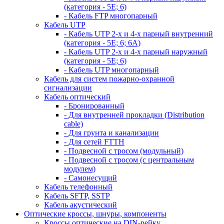
(категория - 5Е; 6)
- Кабель FTP многопарный
Кабель UTP
- Кабель UTP 2-х и 4-х парный внутренний
(категория - 5Е; 6; 6А)
- Кабель UTP 2-х и 4-х парный наружный
(категория - 5Е; 6)
- Кабель UTP многопарный
Кабель для систем пожарно-охранной
сигнализации
Кабель оптический
- Бронированный
- Для внутренней прокладки (Distribution
cable)
- Для грунта и канализации
- Для сетей FTTH
- Подвесной с тросом (модульный)
- Подвесной с тросом (с центральным
модулем)
- Самонесущий
Кабель телефонный
Кабель SFTP, SSTP
Кабель акустический
Оптические кроссы, шнуры, компоненты
Кроссы оптические на DIN-рейку