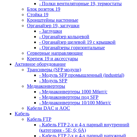
- Полки вентиляторные 19, термостаты
Блок розеток 19
Стойка 19
Кронштейны настенные
Органайзер 19, заглушки
- Заглушки
- Органайзер кольцевой
- Органайзер щелевой 19 с крышкой
- Органайзеры горизонтальные
Серверные направляющие
Крепеж 19 и аксессуары
Активное оборудование
Трансиверы (SFP модули)
- Модуль SFP промышленный (industrial)
- Модуль SFP
Медиаконвертеры
- Медиаконвертеры 1000 Мбит/с
- Медиаконвертеры под SFP
- Медиаконвертеры 10/100 Мбит/с
Кабели DAC и AOC
Кабель
Кабель FTP
- Кабель FTP 2-х и 4-х парный внутренний
(категория - 5Е; 6; 6А)
- Кабель FTP 2-х и 4-х парный наружный