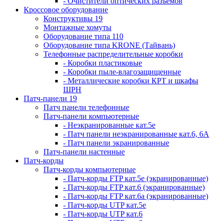
- Очистители оптических разъемов
Кроссовое оборудование
Конструктивы 19
Монтажные хомуты
Оборудование типа 110
Оборудование типа KRONE (Тайвань)
Телефонные распределительные коробки
- Коробки пластиковые
- Коробки пыле-влагозащищенные
- Металлические коробки КРТ и шкафы
ШРН
Патч-панели 19
Патч панели телефонные
Патч-панели компьютерные
- Неэкранированные кат.5е
- Патч панели неэкранированные кат.6, 6А
- Патч панели экранированные
Патч-панели настенные
Патч-корды
Патч-корды компьютерные
- Патч-корды FTP кат.5е (экранированные)
- Патч-корды FTP кат.6 (экранированные)
- Патч-корды FTP кат.6а (экранированные)
- Патч-корды UTP кат.5е
- Патч-корды UTP кат.6