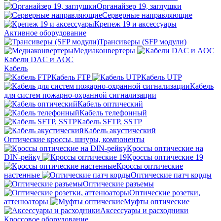
Органайзер 19, заглушки
Серверные направляющие
Крепеж 19 и аксессуары
Активное оборудование
Трансиверы (SFP модули)
Медиаконвертеры
Кабели DAC и AOC
Кабель
Кабель FTP
Кабель UTP
Кабель
для систем пожарно-охранной сигнализации
Кабель оптический
Кабель телефонный
Кабель SFTP, SSTP
Кабель акустический
Оптические кроссы, шнуры, компоненты
Кроссы оптические на
DIN-рейку
Кроссы оптические 19
Кроссы оптические
настенные
Оптические патч корды
Оптические разъемы
Оптические розетки,
аттенюаторы
Муфты оптические
Аксессуары и расходники
Кроссовое оборудование