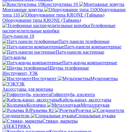
Конструктивы 19
Монтажные хомуты
Оборудование
типа 110
Оборудование типа KRONE (Тайвань)
Телефонные
распределительные коробки
Патч-панели 19
Патч панели телефонные
Патч-панели компьютерные
Патч-панели настенные
Патч-корды
Патч-корды компьютерные
Шнуры телефонные
Инструмент, УЗК
Инструмент
Мультиметры
УЗК
Аксессуары для монтажа
Гофротруба, изолента
Кабель-канал, аксессуары
Колпачки
Металлорукав
Разъемы RJ
Розетки
Соединители
Спиральные рукава
Стяжки, маркеры
ЭЛЕКТРИКА
Коробки распаячные