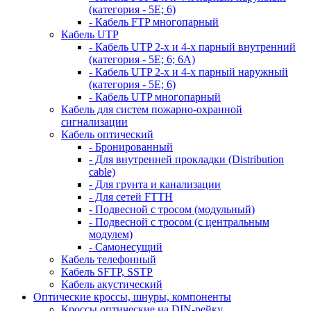
(категория - 5Е; 6)
- Кабель FTP многопарный
Кабель UTP
- Кабель UTP 2-х и 4-х парный внутренний
(категория - 5Е; 6; 6А)
- Кабель UTP 2-х и 4-х парный наружный
(категория - 5Е; 6)
- Кабель UTP многопарный
Кабель для систем пожарно-охранной
сигнализации
Кабель оптический
- Бронированный
- Для внутренней прокладки (Distribution
cable)
- Для грунта и канализации
- Для сетей FTTH
- Подвесной с тросом (модульный)
- Подвесной с тросом (с центральным
модулем)
- Самонесущий
Кабель телефонный
Кабель SFTP, SSTP
Кабель акустический
Оптические кроссы, шнуры, компоненты
Кроссы оптические на DIN-рейку