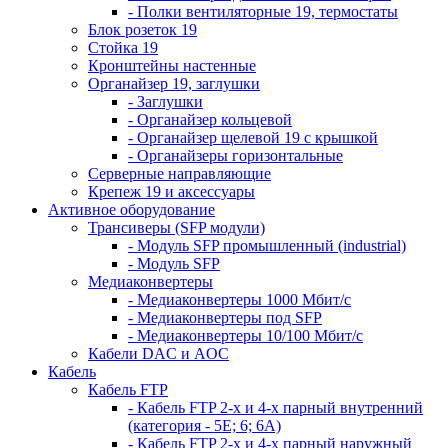
- Полки вентиляторные 19, термостаты
Блок розеток 19
Стойка 19
Кронштейны настенные
Органайзер 19, заглушки
- Заглушки
- Органайзер кольцевой
- Органайзер щелевой 19 с крышкой
- Органайзеры горизонтальные
Серверные направляющие
Крепеж 19 и аксессуары
Активное оборудование
Трансиверы (SFP модули)
- Модуль SFP промышленный (industrial)
- Модуль SFP
Медиаконвертеры
- Медиаконвертеры 1000 Мбит/с
- Медиаконвертеры под SFP
- Медиаконвертеры 10/100 Мбит/с
Кабели DAC и AOC
Кабель
Кабель FTP
- Кабель FTP 2-х и 4-х парный внутренний
(категория - 5Е; 6; 6А)
- Кабель FTP 2-х и 4-х парный наружный