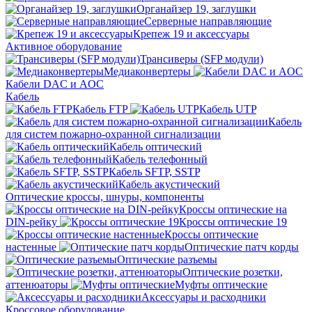
Органайзер 19, заглушки
Серверные направляющие
Крепеж 19 и аксессуары
Активное оборудование
Трансиверы (SFP модули)
Медиаконвертеры
Кабели DAC и AOC
Кабель
Кабель FTP
Кабель UTP
Кабель
для систем пожарно-охранной сигнализации
Кабель оптический
Кабель телефонный
Кабель SFTP, SSTP
Кабель акустический
Оптические кроссы, шнуры, компоненты
Кроссы оптические на
DIN-рейку
Кроссы оптические 19
Кроссы оптические
настенные
Оптические патч корды
Оптические разъемы
Оптические розетки,
аттенюаторы
Муфты оптические
Аксессуары и расходники
Кроссовое оборудование