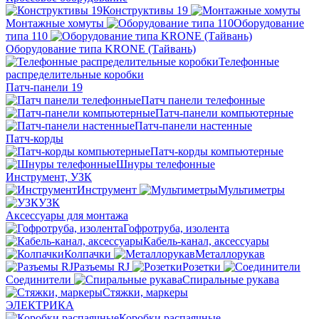
Конструктивы 19
Монтажные хомуты
Оборудование
типа 110
Оборудование типа KRONE (Тайвань)
Телефонные
распределительные коробки
Патч-панели 19
Патч панели телефонные
Патч-панели компьютерные
Патч-панели настенные
Патч-корды
Патч-корды компьютерные
Шнуры телефонные
Инструмент, УЗК
Инструмент
Мультиметры
УЗК
Аксессуары для монтажа
Гофротруба, изолента
Кабель-канал, аксессуары
Колпачки
Металлорукав
Разъемы RJ
Розетки
Соединители
Спиральные рукава
Стяжки, маркеры
ЭЛЕКТРИКА
Коробки распаячные