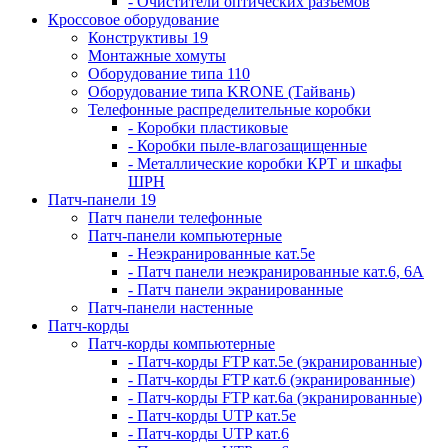
- Очистители оптических разъемов
Кроссовое оборудование
Конструктивы 19
Монтажные хомуты
Оборудование типа 110
Оборудование типа KRONE (Тайвань)
Телефонные распределительные коробки
- Коробки пластиковые
- Коробки пыле-влагозащищенные
- Металлические коробки КРТ и шкафы
ШРН
Патч-панели 19
Патч панели телефонные
Патч-панели компьютерные
- Неэкранированные кат.5е
- Патч панели неэкранированные кат.6, 6А
- Патч панели экранированные
Патч-панели настенные
Патч-корды
Патч-корды компьютерные
- Патч-корды FTP кат.5е (экранированные)
- Патч-корды FTP кат.6 (экранированные)
- Патч-корды FTP кат.6а (экранированные)
- Патч-корды UTP кат.5е
- Патч-корды UTP кат.6