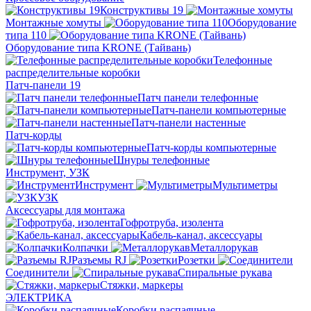
Конструктивы 19
Монтажные хомуты
Оборудование
типа 110
Оборудование типа KRONE (Тайвань)
Телефонные
распределительные коробки
Патч-панели 19
Патч панели телефонные
Патч-панели компьютерные
Патч-панели настенные
Патч-корды
Патч-корды компьютерные
Шнуры телефонные
Инструмент, УЗК
Инструмент
Мультиметры
УЗК
Аксессуары для монтажа
Гофротруба, изолента
Кабель-канал, аксессуары
Колпачки
Металлорукав
Разъемы RJ
Розетки
Соединители
Спиральные рукава
Стяжки, маркеры
ЭЛЕКТРИКА
Коробки распаячные