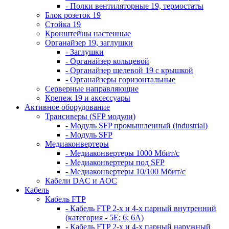
- Полки вентиляторные 19, термостаты
Блок розеток 19
Стойка 19
Кронштейны настенные
Органайзер 19, заглушки
- Заглушки
- Органайзер кольцевой
- Органайзер щелевой 19 с крышкой
- Органайзеры горизонтальные
Серверные направляющие
Крепеж 19 и аксессуары
Активное оборудование
Трансиверы (SFP модули)
- Модуль SFP промышленный (industrial)
- Модуль SFP
Медиаконвертеры
- Медиаконвертеры 1000 Мбит/с
- Медиаконвертеры под SFP
- Медиаконвертеры 10/100 Мбит/с
Кабели DAC и AOC
Кабель
Кабель FTP
- Кабель FTP 2-х и 4-х парный внутренний
(категория - 5Е; 6; 6А)
- Кабель FTP 2-х и 4-х парный наружный