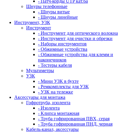
- Патч-корды UTP кат.6а
Шнуры телефонные
- Шнуры витые
- Шнуры линейные
Инструмент, УЗК
Инструмент
- Инструмент для оптического волокна
- Инструмент для очистки и обрезки
- Наборы инструментов
- Обжимные устройства
- Обжимные устройства для клемм и
наконечников
- Тестеры кабеля
Мультиметры
УЗК
- Мини УЗК в бухте
- Ремкомплекты для УЗК
- УЗК на тележке
Аксессуары для монтажа
Гофротруба, изолента
- Изолента
- Клипса монтажная
- Труба гофрированная ПВХ, серая
- Труба гофрированная ПНД, черная
Кабель-канал, аксессуары