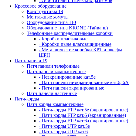
- Очистители оптических разъемов
Кроссовое оборудование
Конструктивы 19
Монтажные хомуты
Оборудование типа 110
Оборудование типа KRONE (Тайвань)
Телефонные распределительные коробки
- Коробки пластиковые
- Коробки пыле-влагозащищенные
- Металлические коробки КРТ и шкафы
ШРН
Патч-панели 19
Патч панели телефонные
Патч-панели компьютерные
- Неэкранированные кат.5е
- Патч панели неэкранированные кат.6, 6А
- Патч панели экранированные
Патч-панели настенные
Патч-корды
Патч-корды компьютерные
- Патч-корды FTP кат.5е (экранированные)
- Патч-корды FTP кат.6 (экранированные)
- Патч-корды FTP кат.6а (экранированные)
- Патч-корды UTP кат.5е
- Патч-корды UTP кат.6