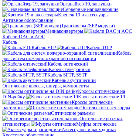
Органайзер 19, заглушки
Серверные направляющие
Крепеж 19 и аксессуары
Активное оборудование
Трансиверы (SFP модули)
Медиаконвертеры
Кабели DAC и AOC
Кабель
Кабель FTP
Кабель UTP
Кабель
для систем пожарно-охранной сигнализации
Кабель оптический
Кабель телефонный
Кабель SFTP, SSTP
Кабель акустический
Оптические кроссы, шнуры, компоненты
Кроссы оптические на
DIN-рейку
Кроссы оптические 19
Кроссы оптические
настенные
Оптические патч корды
Оптические разъемы
Оптические розетки,
аттенюаторы
Муфты оптические
Аксессуары и расходники
Кроссовое оборудование