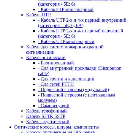
(категория - 5Е; 6)
- Кабель FTP многопарный
Кабель UTP
- Кабель UTP 2-х и 4-х парный внутренний
(категория - 5Е; 6; 6А)
- Кабель UTP 2-х и 4-х парный наружный
(категория - 5Е; 6)
- Кабель UTP многопарный
Кабель для систем пожарно-охранной
сигнализации
Кабель оптический
- Бронированный
- Для внутренней прокладки (Distribution
cable)
- Для грунта и канализации
- Для сетей FTTH
- Подвесной с тросом (модульный)
- Подвесной с тросом (с центральным
модулем)
- Самонесущий
Кабель телефонный
Кабель SFTP, SSTP
Кабель акустический
Оптические кроссы, шнуры, компоненты
Кроссы оптические на DIN-рейку