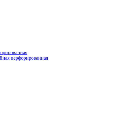
форированная
войная перфорированная