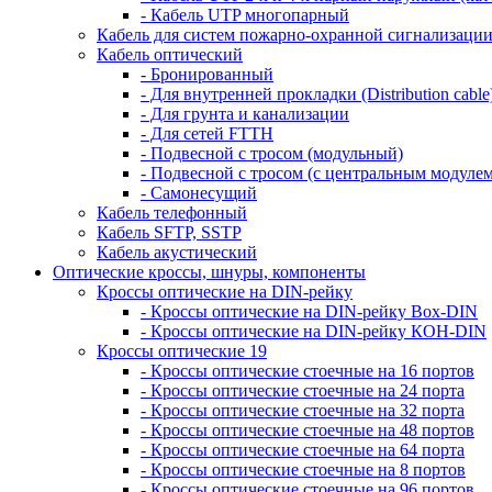
- Кабель UTP многопарный
Кабель для систем пожарно-охранной сигнализаци
Кабель оптический
- Бронированный
- Для внутренней прокладки (Distribution cable
- Для грунта и канализации
- Для сетей FTTH
- Подвесной с тросом (модульный)
- Подвесной с тросом (с центральным модулем
- Самонесущий
Кабель телефонный
Кабель SFTP, SSTP
Кабель акустический
Оптические кроссы, шнуры, компоненты
Кроссы оптические на DIN-рейку
- Кроссы оптические на DIN-рейку Box-DIN
- Кроссы оптические на DIN-рейку КОН-DIN
Кроссы оптические 19
- Кроссы оптические стоечные на 16 портов
- Кроссы оптические стоечные на 24 порта
- Кроссы оптические стоечные на 32 порта
- Кроссы оптические стоечные на 48 портов
- Кроссы оптические стоечные на 64 порта
- Кроссы оптические стоечные на 8 портов
- Кроссы оптические стоечные на 96 портов