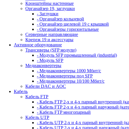
Кронштейны настенные
Органайзер 19, заглушки
- Заглушки
- Органайзер кольцевой
- Органайзер щелевой 19 с крышкой
- Органайзеры горизонтальные
Серверные направляющие
Крепеж 19 и аксессуары
Активное оборудование
Трансиверы (SFP модули)
- Модуль SFP промышленный (industrial)
- Модуль SFP
Медиаконвертеры
- Медиаконвертеры 1000 Мбит/с
- Медиаконвертеры под SFP
- Медиаконвертеры 10/100 Мбит/с
Кабели DAC и AOC
Кабель
Кабель FTP
- Кабель FTP 2-х и 4-х парный внутренний (кат
- Кабель FTP 2-х и 4-х парный наружный (кате
- Кабель FTP многопарный
Кабель UTP
- Кабель UTP 2-х и 4-х парный внутренний (кат
- Кабель UTP 2-х и 4-х парный наружный (кате