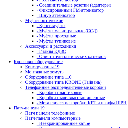
- Соединительные розетки (адаптеры)
- Фиксированный FM-аттенюатор
- Шнур-аттенюатор
Муфты оптические
- Кросс-муфты
- Муфты магистральные (ССД)
- Муфты проходные
- Муфты тупиковые
Аксессуары и расходники
- Гильзы КДЗС
- Очистители оптических разъемов
Кроссовое оборудование
Конструктивы 19
Монтажные хомуты
Оборудование типа 110
Оборудование типа KRONE (Тайвань)
Телефонные распределительные коробки
- Коробки пластиковые
- Коробки пыле-влагозащищенные
- Металлические коробки КРТ и шкафы ШРН
Патч-панели 19
Патч панели телефонные
Патч-панели компьютерные
- Неэкранированные кат.5е