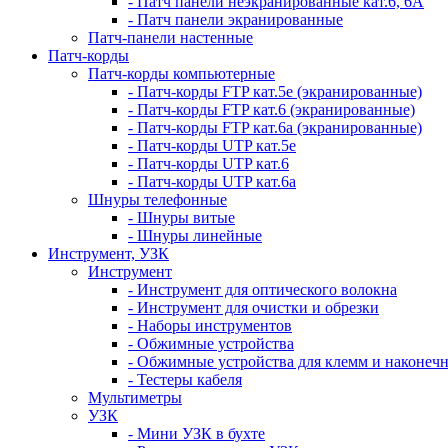
- Патч панели неэкранированные кат.6, 6А
- Патч панели экранированные
Патч-панели настенные
Патч-корды
Патч-корды компьютерные
- Патч-корды FTP кат.5е (экранированные)
- Патч-корды FTP кат.6 (экранированные)
- Патч-корды FTP кат.6а (экранированные)
- Патч-корды UTP кат.5е
- Патч-корды UTP кат.6
- Патч-корды UTP кат.6а
Шнуры телефонные
- Шнуры витые
- Шнуры линейные
Инструмент, УЗК
Инструмент
- Инструмент для оптического волокна
- Инструмент для очистки и обрезки
- Наборы инструментов
- Обжимные устройства
- Обжимные устройства для клемм и наконеч
- Тестеры кабеля
Мультиметры
УЗК
- Мини УЗК в бухте