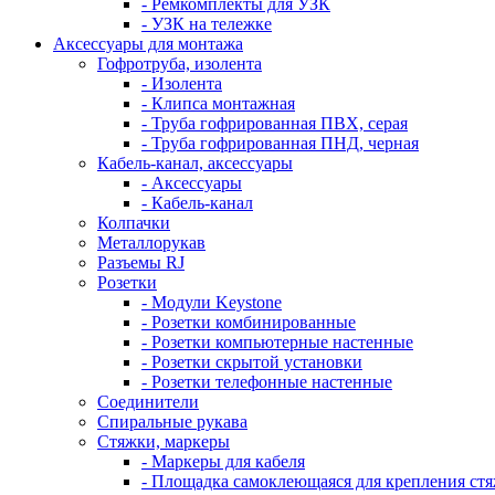
- Ремкомплекты для УЗК
- УЗК на тележке
Аксессуары для монтажа
Гофротруба, изолента
- Изолента
- Клипса монтажная
- Труба гофрированная ПВХ, серая
- Труба гофрированная ПНД, черная
Кабель-канал, аксессуары
- Аксессуары
- Кабель-канал
Колпачки
Металлорукав
Разъемы RJ
Розетки
- Модули Keystone
- Розетки комбинированные
- Розетки компьютерные настенные
- Розетки скрытой установки
- Розетки телефонные настенные
Соединители
Спиральные рукава
Стяжки, маркеры
- Маркеры для кабеля
- Площадка самоклеющаяся для крепления ст