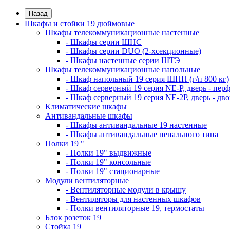
Назад
Шкафы и стойки 19 дюймовые
Шкафы телекоммуникационные настенные
- Шкафы серии ШНС
- Шкафы серии DUO (2-хсекционные)
- Шкафы настенные серии ШТЭ
Шкафы телекоммуникационные напольные
- Шкаф напольный 19 серия ШНП (г/п 800 кг)
- Шкаф серверный 19 серия NE-P, дверь - пер
- Шкаф серверный 19 серия NE-2P, дверь - д
Климатические шкафы
Антивандальные шкафы
- Шкафы антивандальные 19 настенные
- Шкафы антивандальные пенального типа
Полки 19 "
- Полки 19" выдвижные
- Полки 19" консольные
- Полки 19" стационарные
Модули вентиляторные
- Вентиляторные модули в крышу
- Вентиляторы для настенных шкафов
- Полки вентиляторные 19, термостаты
Блок розеток 19
Стойка 19