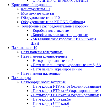
- Очистители оптических разъемов
Кроссовое оборудование
Конструктивы 19
Монтажные хомуты
Оборудование типа 110
Оборудование типа KRONE (Тайвань)
Телефонные распределительные коробки
- Коробки пластиковые
- Коробки пыле-влагозащищенные
- Металлические коробки КРТ и шкафы
ШРН
Патч-панели 19
Патч панели телефонные
Патч-панели компьютерные
- Неэкранированные кат.5е
- Патч панели неэкранированные кат.6, 6А
- Патч панели экранированные
Патч-панели настенные
Патч-корды
Патч-корды компьютерные
- Патч-корды FTP кат.5е (экранированные)
- Патч-корды FTP кат.6 (экранированные)
- Патч-корды FTP кат.6а (экранированные)
- Патч-корды UTP кат.5е
- Патч-корды UTP кат.6