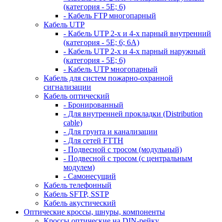
(категория - 5Е; 6)
- Кабель FTP многопарный
Кабель UTP
- Кабель UTP 2-х и 4-х парный внутренний
(категория - 5Е; 6; 6А)
- Кабель UTP 2-х и 4-х парный наружный
(категория - 5Е; 6)
- Кабель UTP многопарный
Кабель для систем пожарно-охранной
сигнализации
Кабель оптический
- Бронированный
- Для внутренней прокладки (Distribution
cable)
- Для грунта и канализации
- Для сетей FTTH
- Подвесной с тросом (модульный)
- Подвесной с тросом (с центральным
модулем)
- Самонесущий
Кабель телефонный
Кабель SFTP, SSTP
Кабель акустический
Оптические кроссы, шнуры, компоненты
Кроссы оптические на DIN-рейку