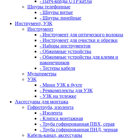
- Патч-корды UTP кат.6а
Шнуры телефонные
- Шнуры витые
- Шнуры линейные
Инструмент, УЗК
Инструмент
- Инструмент для оптического волокна
- Инструмент для очистки и обрезки
- Наборы инструментов
- Обжимные устройства
- Обжимные устройства для клемм и
наконечников
- Тестеры кабеля
Мультиметры
УЗК
- Мини УЗК в бухте
- Ремкомплекты для УЗК
- УЗК на тележке
Аксессуары для монтажа
Гофротруба, изолента
- Изолента
- Клипса монтажная
- Труба гофрированная ПВХ, серая
- Труба гофрированная ПНД, черная
Кабель-канал, аксессуары