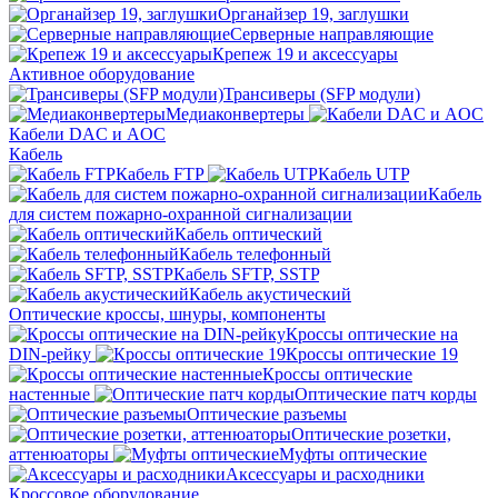
Органайзер 19, заглушки
Серверные направляющие
Крепеж 19 и аксессуары
Активное оборудование
Трансиверы (SFP модули)
Медиаконвертеры
Кабели DAC и AOC
Кабель
Кабель FTP
Кабель UTP
Кабель
для систем пожарно-охранной сигнализации
Кабель оптический
Кабель телефонный
Кабель SFTP, SSTP
Кабель акустический
Оптические кроссы, шнуры, компоненты
Кроссы оптические на
DIN-рейку
Кроссы оптические 19
Кроссы оптические
настенные
Оптические патч корды
Оптические разъемы
Оптические розетки,
аттенюаторы
Муфты оптические
Аксессуары и расходники
Кроссовое оборудование