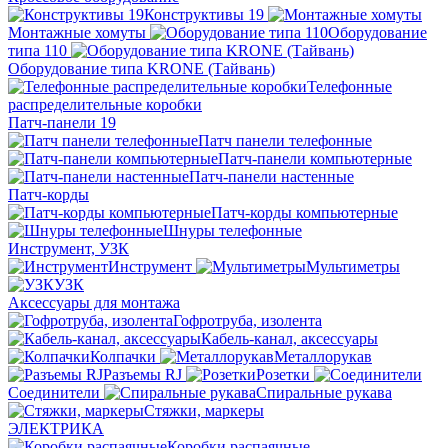
Конструктивы 19
Монтажные хомуты
Оборудование
типа 110
Оборудование типа KRONE (Тайвань)
Телефонные
распределительные коробки
Патч-панели 19
Патч панели телефонные
Патч-панели компьютерные
Патч-панели настенные
Патч-корды
Патч-корды компьютерные
Шнуры телефонные
Инструмент, УЗК
Инструмент
Мультиметры
УЗК
Аксессуары для монтажа
Гофротруба, изолента
Кабель-канал, аксессуары
Колпачки
Металлорукав
Разъемы RJ
Розетки
Соединители
Спиральные рукава
Стяжки, маркеры
ЭЛЕКТРИКА
Коробки распаячные