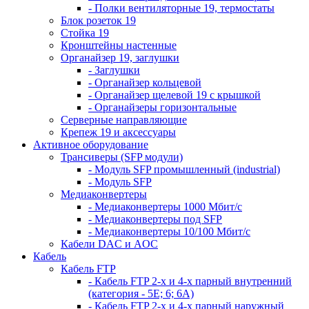
- Полки вентиляторные 19, термостаты
Блок розеток 19
Стойка 19
Кронштейны настенные
Органайзер 19, заглушки
- Заглушки
- Органайзер кольцевой
- Органайзер щелевой 19 с крышкой
- Органайзеры горизонтальные
Серверные направляющие
Крепеж 19 и аксессуары
Активное оборудование
Трансиверы (SFP модули)
- Модуль SFP промышленный (industrial)
- Модуль SFP
Медиаконвертеры
- Медиаконвертеры 1000 Мбит/с
- Медиаконвертеры под SFP
- Медиаконвертеры 10/100 Мбит/с
Кабели DAC и AOC
Кабель
Кабель FTP
- Кабель FTP 2-х и 4-х парный внутренний
(категория - 5Е; 6; 6А)
- Кабель FTP 2-х и 4-х парный наружный