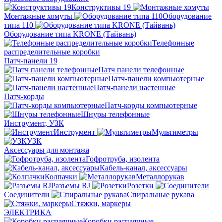
Конструктивы 19
Монтажные хомуты
Оборудование
типа 110
Оборудование типа KRONE (Тайвань)
Телефонные
распределительные коробки
Патч-панели 19
Патч панели телефонные
Патч-панели компьютерные
Патч-панели настенные
Патч-корды
Патч-корды компьютерные
Шнуры телефонные
Инструмент, УЗК
Инструмент
Мультиметры
УЗК
Аксессуары для монтажа
Гофротруба, изолента
Кабель-канал, аксессуары
Колпачки
Металлорукав
Разъемы RJ
Розетки
Соединители
Спиральные рукава
Стяжки, маркеры
ЭЛЕКТРИКА
Коробки распаячные