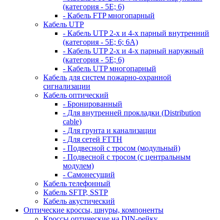
(категория - 5Е; 6)
- Кабель FTP многопарный
Кабель UTP
- Кабель UTP 2-х и 4-х парный внутренний
(категория - 5Е; 6; 6А)
- Кабель UTP 2-х и 4-х парный наружный
(категория - 5Е; 6)
- Кабель UTP многопарный
Кабель для систем пожарно-охранной
сигнализации
Кабель оптический
- Бронированный
- Для внутренней прокладки (Distribution
cable)
- Для грунта и канализации
- Для сетей FTTH
- Подвесной с тросом (модульный)
- Подвесной с тросом (с центральным
модулем)
- Самонесущий
Кабель телефонный
Кабель SFTP, SSTP
Кабель акустический
Оптические кроссы, шнуры, компоненты
Кроссы оптические на DIN-рейку