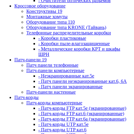
- Очистители оптических разъемов
Кроссовое оборудование
Конструктивы 19
Монтажные хомуты
Оборудование типа 110
Оборудование типа KRONE (Тайвань)
Телефонные распределительные коробки
- Коробки пластиковые
- Коробки пыле-влагозащищенные
- Металлические коробки КРТ и шкафы
ШРН
Патч-панели 19
Патч панели телефонные
Патч-панели компьютерные
- Неэкранированные кат.5е
- Патч панели неэкранированные кат.6, 6А
- Патч панели экранированные
Патч-панели настенные
Патч-корды
Патч-корды компьютерные
- Патч-корды FTP кат.5е (экранированные)
- Патч-корды FTP кат.6 (экранированные)
- Патч-корды FTP кат.6а (экранированные)
- Патч-корды UTP кат.5е
- Патч-корды UTP кат.6