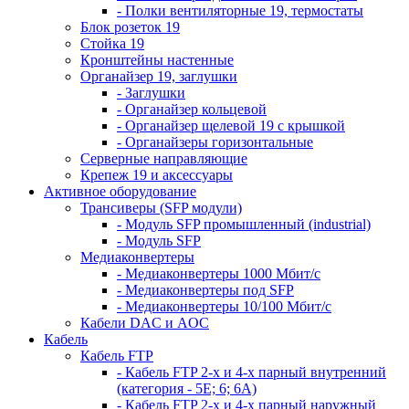
- Полки вентиляторные 19, термостаты
Блок розеток 19
Стойка 19
Кронштейны настенные
Органайзер 19, заглушки
- Заглушки
- Органайзер кольцевой
- Органайзер щелевой 19 с крышкой
- Органайзеры горизонтальные
Серверные направляющие
Крепеж 19 и аксессуары
Активное оборудование
Трансиверы (SFP модули)
- Модуль SFP промышленный (industrial)
- Модуль SFP
Медиаконвертеры
- Медиаконвертеры 1000 Мбит/с
- Медиаконвертеры под SFP
- Медиаконвертеры 10/100 Мбит/с
Кабели DAC и AOC
Кабель
Кабель FTP
- Кабель FTP 2-х и 4-х парный внутренний
(категория - 5Е; 6; 6А)
- Кабель FTP 2-х и 4-х парный наружный