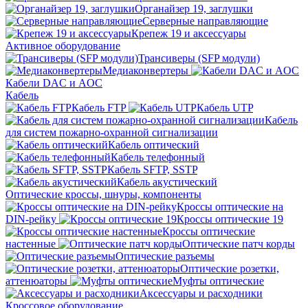
Органайзер 19, заглушки
Серверные направляющие
Крепеж 19 и аксессуары
Активное оборудование
Трансиверы (SFP модули)
Медиаконвертеры
Кабели DAC и AOC
Кабель
Кабель FTP
Кабель UTP
Кабель
для систем пожарно-охранной сигнализации
Кабель оптический
Кабель телефонный
Кабель SFTP, SSTP
Кабель акустический
Оптические кроссы, шнуры, компоненты
Кроссы оптические на
DIN-рейку
Кроссы оптические 19
Кроссы оптические
настенные
Оптические патч корды
Оптические разъемы
Оптические розетки,
аттенюаторы
Муфты оптические
Аксессуары и расходники
Кроссовое оборудование