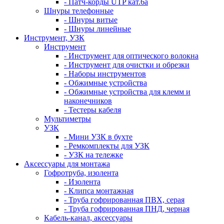
- Патч-корды UTP кат.6а
Шнуры телефонные
- Шнуры витые
- Шнуры линейные
Инструмент, УЗК
Инструмент
- Инструмент для оптического волокна
- Инструмент для очистки и обрезки
- Наборы инструментов
- Обжимные устройства
- Обжимные устройства для клемм и
наконечников
- Тестеры кабеля
Мультиметры
УЗК
- Мини УЗК в бухте
- Ремкомплекты для УЗК
- УЗК на тележке
Аксессуары для монтажа
Гофротруба, изолента
- Изолента
- Клипса монтажная
- Труба гофрированная ПВХ, серая
- Труба гофрированная ПНД, черная
Кабель-канал, аксессуары