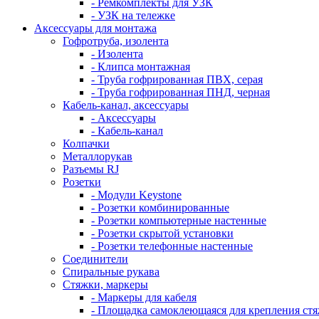
- Ремкомплекты для УЗК
- УЗК на тележке
Аксессуары для монтажа
Гофротруба, изолента
- Изолента
- Клипса монтажная
- Труба гофрированная ПВХ, серая
- Труба гофрированная ПНД, черная
Кабель-канал, аксессуары
- Аксессуары
- Кабель-канал
Колпачки
Металлорукав
Разъемы RJ
Розетки
- Модули Keystone
- Розетки комбинированные
- Розетки компьютерные настенные
- Розетки скрытой установки
- Розетки телефонные настенные
Соединители
Спиральные рукава
Стяжки, маркеры
- Маркеры для кабеля
- Площадка самоклеющаяся для крепления ст