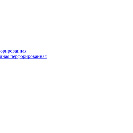
форированная
войная перфорированная