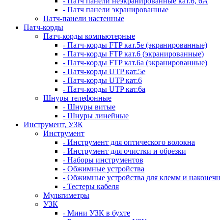
- Патч панели неэкранированные кат.6, 6А
- Патч панели экранированные
Патч-панели настенные
Патч-корды
Патч-корды компьютерные
- Патч-корды FTP кат.5е (экранированные)
- Патч-корды FTP кат.6 (экранированные)
- Патч-корды FTP кат.6а (экранированные)
- Патч-корды UTP кат.5е
- Патч-корды UTP кат.6
- Патч-корды UTP кат.6а
Шнуры телефонные
- Шнуры витые
- Шнуры линейные
Инструмент, УЗК
Инструмент
- Инструмент для оптического волокна
- Инструмент для очистки и обрезки
- Наборы инструментов
- Обжимные устройства
- Обжимные устройства для клемм и наконеч
- Тестеры кабеля
Мультиметры
УЗК
- Мини УЗК в бухте