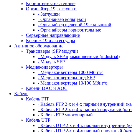
Кронштейны настенные
Органайзер 19, заглушки
- Заглушки
- Органайзер кольцевой
- Органайзер щелевой 19 с крышкой
- Органайзеры горизонтальные
Серверные направляющие
Крепеж 19 и аксессуары
Активное оборудование
Трансиверы (SFP модули)
- Модуль SFP промышленный (industrial)
- Модуль SFP
Медиаконвертеры
- Медиаконвертеры 1000 Мбит/с
- Медиаконвертеры под SFP
- Медиаконвертеры 10/100 Мбит/с
Кабели DAC и AOC
Кабель
Кабель FTP
- Кабель FTP 2-х и 4-х парный внутренний (кат
- Кабель FTP 2-х и 4-х парный наружный (кате
- Кабель FTP многопарный
Кабель UTP
- Кабель UTP 2-х и 4-х парный внутренний (кат
- Кабель UTP 2-х и 4-х парный наружный (кате