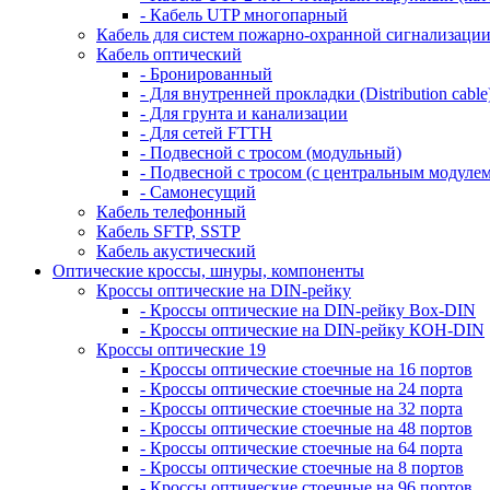
- Кабель UTP многопарный
Кабель для систем пожарно-охранной сигнализаци
Кабель оптический
- Бронированный
- Для внутренней прокладки (Distribution cable
- Для грунта и канализации
- Для сетей FTTH
- Подвесной с тросом (модульный)
- Подвесной с тросом (с центральным модулем
- Самонесущий
Кабель телефонный
Кабель SFTP, SSTP
Кабель акустический
Оптические кроссы, шнуры, компоненты
Кроссы оптические на DIN-рейку
- Кроссы оптические на DIN-рейку Box-DIN
- Кроссы оптические на DIN-рейку КОН-DIN
Кроссы оптические 19
- Кроссы оптические стоечные на 16 портов
- Кроссы оптические стоечные на 24 порта
- Кроссы оптические стоечные на 32 порта
- Кроссы оптические стоечные на 48 портов
- Кроссы оптические стоечные на 64 порта
- Кроссы оптические стоечные на 8 портов
- Кроссы оптические стоечные на 96 портов