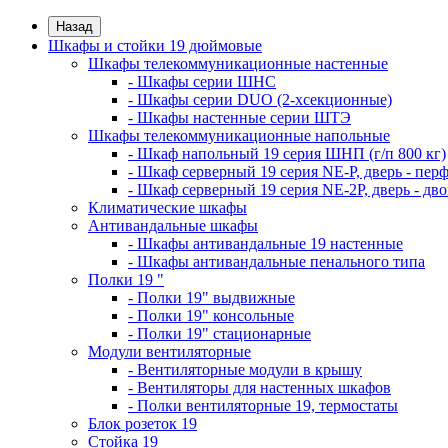
Назад
Шкафы и стойки 19 дюймовые
Шкафы телекоммуникационные настенные
- Шкафы серии ШНС
- Шкафы серии DUO (2-хсекционные)
- Шкафы настенные серии ШТЭ
Шкафы телекоммуникационные напольные
- Шкаф напольный 19 серия ШНП (г/п 800 кг)
- Шкаф серверный 19 серия NE-P, дверь - пер
- Шкаф серверный 19 серия NE-2P, дверь - д
Климатические шкафы
Антивандальные шкафы
- Шкафы антивандальные 19 настенные
- Шкафы антивандальные пенального типа
Полки 19 "
- Полки 19" выдвижные
- Полки 19" консольные
- Полки 19" стационарные
Модули вентиляторные
- Вентиляторные модули в крышу
- Вентиляторы для настенных шкафов
- Полки вентиляторные 19, термостаты
Блок розеток 19
Стойка 19