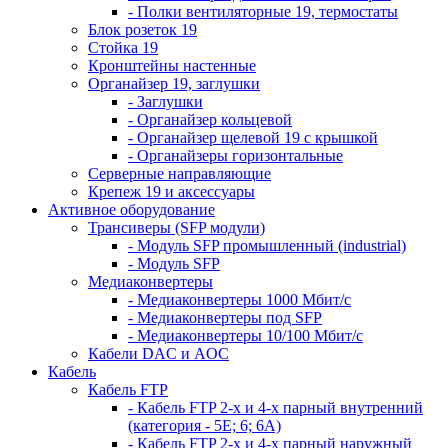
- Полки вентиляторные 19, термостаты
Блок розеток 19
Стойка 19
Кронштейны настенные
Органайзер 19, заглушки
- Заглушки
- Органайзер кольцевой
- Органайзер щелевой 19 с крышкой
- Органайзеры горизонтальные
Серверные направляющие
Крепеж 19 и аксессуары
Активное оборудование
Трансиверы (SFP модули)
- Модуль SFP промышленный (industrial)
- Модуль SFP
Медиаконвертеры
- Медиаконвертеры 1000 Мбит/с
- Медиаконвертеры под SFP
- Медиаконвертеры 10/100 Мбит/с
Кабели DAC и AOC
Кабель
Кабель FTP
- Кабель FTP 2-х и 4-х парный внутренний
(категория - 5Е; 6; 6А)
- Кабель FTP 2-х и 4-х парный наружный