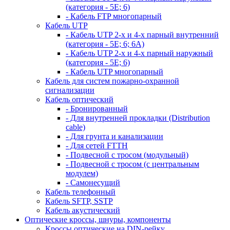
(категория - 5Е; 6)
- Кабель FTP многопарный
Кабель UTP
- Кабель UTP 2-х и 4-х парный внутренний
(категория - 5Е; 6; 6А)
- Кабель UTP 2-х и 4-х парный наружный
(категория - 5Е; 6)
- Кабель UTP многопарный
Кабель для систем пожарно-охранной
сигнализации
Кабель оптический
- Бронированный
- Для внутренней прокладки (Distribution
cable)
- Для грунта и канализации
- Для сетей FTTH
- Подвесной с тросом (модульный)
- Подвесной с тросом (с центральным
модулем)
- Самонесущий
Кабель телефонный
Кабель SFTP, SSTP
Кабель акустический
Оптические кроссы, шнуры, компоненты
Кроссы оптические на DIN-рейку