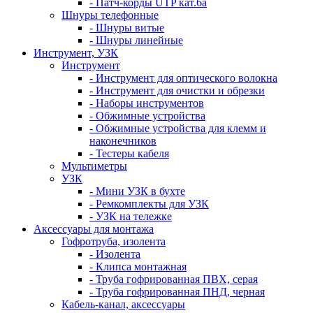
- Патч-корды UTP кат.6а
Шнуры телефонные
- Шнуры витые
- Шнуры линейные
Инструмент, УЗК
Инструмент
- Инструмент для оптического волокна
- Инструмент для очистки и обрезки
- Наборы инструментов
- Обжимные устройства
- Обжимные устройства для клемм и
наконечников
- Тестеры кабеля
Мультиметры
УЗК
- Мини УЗК в бухте
- Ремкомплекты для УЗК
- УЗК на тележке
Аксессуары для монтажа
Гофротруба, изолента
- Изолента
- Клипса монтажная
- Труба гофрированная ПВХ, серая
- Труба гофрированная ПНД, черная
Кабель-канал, аксессуары