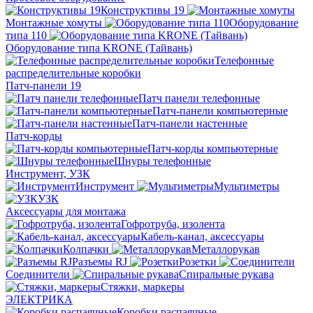
Конструктивы 19
Монтажные хомуты
Оборудование
типа 110
Оборудование типа KRONE (Тайвань)
Телефонные
распределительные коробки
Патч-панели 19
Патч панели телефонные
Патч-панели компьютерные
Патч-панели настенные
Патч-корды
Патч-корды компьютерные
Шнуры телефонные
Инструмент, УЗК
Инструмент
Мультиметры
УЗК
Аксессуары для монтажа
Гофротруба, изолента
Кабель-канал, аксессуары
Колпачки
Металлорукав
Разъемы RJ
Розетки
Соединители
Спиральные рукава
Стяжки, маркеры
ЭЛЕКТРИКА
Коробки распаячные