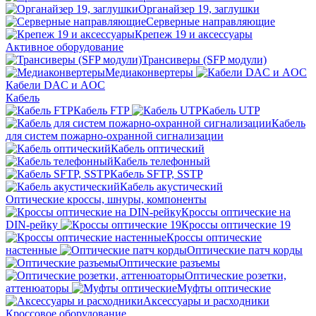
Органайзер 19, заглушки
Серверные направляющие
Крепеж 19 и аксессуары
Активное оборудование
Трансиверы (SFP модули)
Медиаконвертеры
Кабели DAC и AOC
Кабель
Кабель FTP
Кабель UTP
Кабель
для систем пожарно-охранной сигнализации
Кабель оптический
Кабель телефонный
Кабель SFTP, SSTP
Кабель акустический
Оптические кроссы, шнуры, компоненты
Кроссы оптические на
DIN-рейку
Кроссы оптические 19
Кроссы оптические
настенные
Оптические патч корды
Оптические разъемы
Оптические розетки,
аттенюаторы
Муфты оптические
Аксессуары и расходники
Кроссовое оборудование