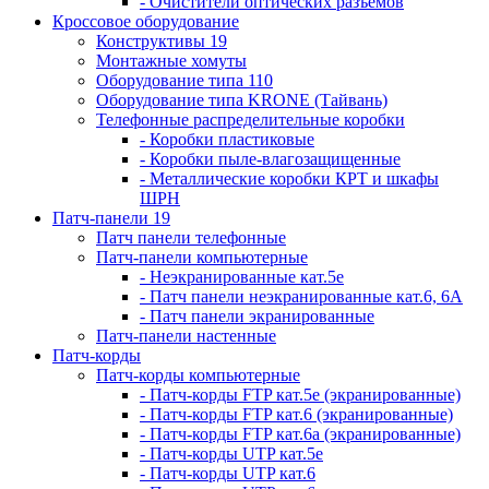
- Очистители оптических разъемов
Кроссовое оборудование
Конструктивы 19
Монтажные хомуты
Оборудование типа 110
Оборудование типа KRONE (Тайвань)
Телефонные распределительные коробки
- Коробки пластиковые
- Коробки пыле-влагозащищенные
- Металлические коробки КРТ и шкафы
ШРН
Патч-панели 19
Патч панели телефонные
Патч-панели компьютерные
- Неэкранированные кат.5е
- Патч панели неэкранированные кат.6, 6А
- Патч панели экранированные
Патч-панели настенные
Патч-корды
Патч-корды компьютерные
- Патч-корды FTP кат.5е (экранированные)
- Патч-корды FTP кат.6 (экранированные)
- Патч-корды FTP кат.6а (экранированные)
- Патч-корды UTP кат.5е
- Патч-корды UTP кат.6