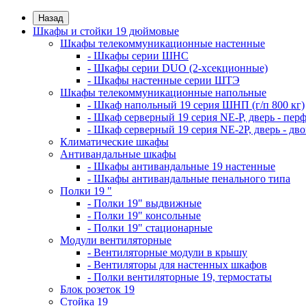
Назад
Шкафы и стойки 19 дюймовые
Шкафы телекоммуникационные настенные
- Шкафы серии ШНС
- Шкафы серии DUO (2-хсекционные)
- Шкафы настенные серии ШТЭ
Шкафы телекоммуникационные напольные
- Шкаф напольный 19 серия ШНП (г/п 800 кг)
- Шкаф серверный 19 серия NE-P, дверь - пер
- Шкаф серверный 19 серия NE-2P, дверь - д
Климатические шкафы
Антивандальные шкафы
- Шкафы антивандальные 19 настенные
- Шкафы антивандальные пенального типа
Полки 19 "
- Полки 19" выдвижные
- Полки 19" консольные
- Полки 19" стационарные
Модули вентиляторные
- Вентиляторные модули в крышу
- Вентиляторы для настенных шкафов
- Полки вентиляторные 19, термостаты
Блок розеток 19
Стойка 19