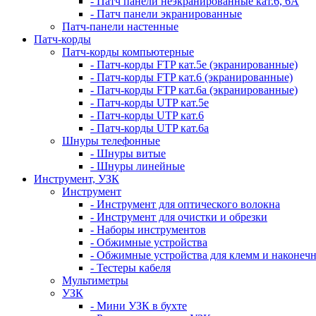
- Патч панели неэкранированные кат.6, 6А
- Патч панели экранированные
Патч-панели настенные
Патч-корды
Патч-корды компьютерные
- Патч-корды FTP кат.5е (экранированные)
- Патч-корды FTP кат.6 (экранированные)
- Патч-корды FTP кат.6а (экранированные)
- Патч-корды UTP кат.5е
- Патч-корды UTP кат.6
- Патч-корды UTP кат.6а
Шнуры телефонные
- Шнуры витые
- Шнуры линейные
Инструмент, УЗК
Инструмент
- Инструмент для оптического волокна
- Инструмент для очистки и обрезки
- Наборы инструментов
- Обжимные устройства
- Обжимные устройства для клемм и наконеч
- Тестеры кабеля
Мультиметры
УЗК
- Мини УЗК в бухте