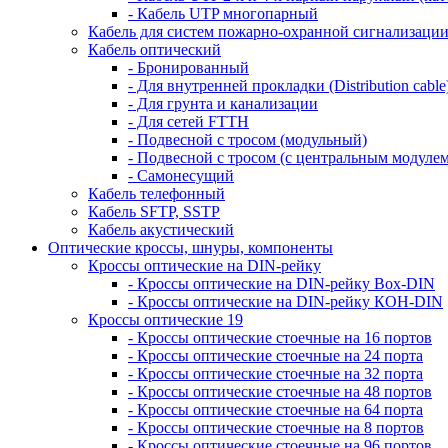
- Кабель UTP многопарный
Кабель для систем пожарно-охранной сигнализаци
Кабель оптический
- Бронированный
- Для внутренней прокладки (Distribution cable
- Для грунта и канализации
- Для сетей FTTH
- Подвесной с тросом (модульный)
- Подвесной с тросом (с центральным модулем
- Самонесущий
Кабель телефонный
Кабель SFTP, SSTP
Кабель акустический
Оптические кроссы, шнуры, компоненты
Кроссы оптические на DIN-рейку
- Кроссы оптические на DIN-рейку Box-DIN
- Кроссы оптические на DIN-рейку КОН-DIN
Кроссы оптические 19
- Кроссы оптические стоечные на 16 портов
- Кроссы оптические стоечные на 24 порта
- Кроссы оптические стоечные на 32 порта
- Кроссы оптические стоечные на 48 портов
- Кроссы оптические стоечные на 64 порта
- Кроссы оптические стоечные на 8 портов
- Кроссы оптические стоечные на 96 портов