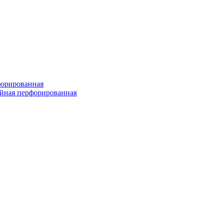
форированная
войная перфорированная