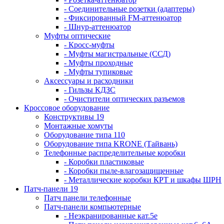
- Соединительные розетки (адаптеры)
- Фиксированный FM-аттенюатор
- Шнур-аттенюатор
Муфты оптические
- Кросс-муфты
- Муфты магистральные (ССД)
- Муфты проходные
- Муфты тупиковые
Аксессуары и расходники
- Гильзы КДЗС
- Очистители оптических разъемов
Кроссовое оборудование
Конструктивы 19
Монтажные хомуты
Оборудование типа 110
Оборудование типа KRONE (Тайвань)
Телефонные распределительные коробки
- Коробки пластиковые
- Коробки пыле-влагозащищенные
- Металлические коробки КРТ и шкафы ШРН
Патч-панели 19
Патч панели телефонные
Патч-панели компьютерные
- Неэкранированные кат.5е