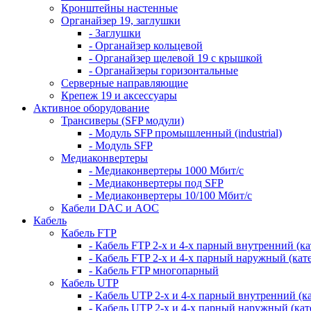
Кронштейны настенные
Органайзер 19, заглушки
- Заглушки
- Органайзер кольцевой
- Органайзер щелевой 19 с крышкой
- Органайзеры горизонтальные
Серверные направляющие
Крепеж 19 и аксессуары
Активное оборудование
Трансиверы (SFP модули)
- Модуль SFP промышленный (industrial)
- Модуль SFP
Медиаконвертеры
- Медиаконвертеры 1000 Мбит/с
- Медиаконвертеры под SFP
- Медиаконвертеры 10/100 Мбит/с
Кабели DAC и AOC
Кабель
Кабель FTP
- Кабель FTP 2-х и 4-х парный внутренний (кат
- Кабель FTP 2-х и 4-х парный наружный (кате
- Кабель FTP многопарный
Кабель UTP
- Кабель UTP 2-х и 4-х парный внутренний (кат
- Кабель UTP 2-х и 4-х парный наружный (кате