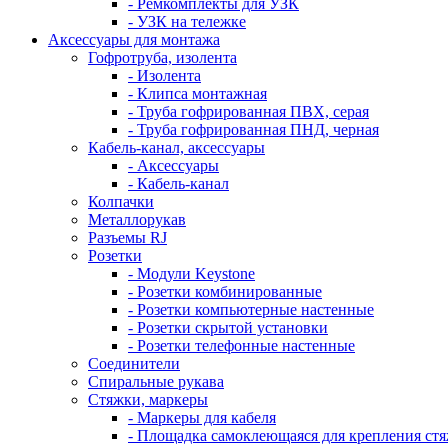
- Ремкомплекты для УЗК
- УЗК на тележке
Аксессуары для монтажа
Гофротруба, изолента
- Изолента
- Клипса монтажная
- Труба гофрированная ПВХ, серая
- Труба гофрированная ПНД, черная
Кабель-канал, аксессуары
- Аксессуары
- Кабель-канал
Колпачки
Металлорукав
Разъемы RJ
Розетки
- Модули Keystone
- Розетки комбинированные
- Розетки компьютерные настенные
- Розетки скрытой установки
- Розетки телефонные настенные
Соединители
Спиральные рукава
Стяжки, маркеры
- Маркеры для кабеля
- Площадка самоклеющаяся для крепления ст