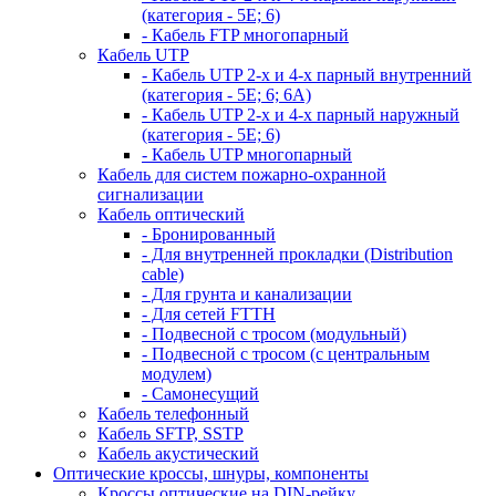
(категория - 5Е; 6)
- Кабель FTP многопарный
Кабель UTP
- Кабель UTP 2-х и 4-х парный внутренний
(категория - 5Е; 6; 6А)
- Кабель UTP 2-х и 4-х парный наружный
(категория - 5Е; 6)
- Кабель UTP многопарный
Кабель для систем пожарно-охранной
сигнализации
Кабель оптический
- Бронированный
- Для внутренней прокладки (Distribution
cable)
- Для грунта и канализации
- Для сетей FTTH
- Подвесной с тросом (модульный)
- Подвесной с тросом (с центральным
модулем)
- Самонесущий
Кабель телефонный
Кабель SFTP, SSTP
Кабель акустический
Оптические кроссы, шнуры, компоненты
Кроссы оптические на DIN-рейку