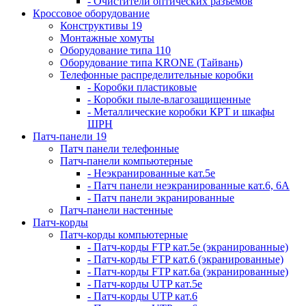
- Очистители оптических разъемов
Кроссовое оборудование
Конструктивы 19
Монтажные хомуты
Оборудование типа 110
Оборудование типа KRONE (Тайвань)
Телефонные распределительные коробки
- Коробки пластиковые
- Коробки пыле-влагозащищенные
- Металлические коробки КРТ и шкафы
ШРН
Патч-панели 19
Патч панели телефонные
Патч-панели компьютерные
- Неэкранированные кат.5е
- Патч панели неэкранированные кат.6, 6А
- Патч панели экранированные
Патч-панели настенные
Патч-корды
Патч-корды компьютерные
- Патч-корды FTP кат.5е (экранированные)
- Патч-корды FTP кат.6 (экранированные)
- Патч-корды FTP кат.6а (экранированные)
- Патч-корды UTP кат.5е
- Патч-корды UTP кат.6