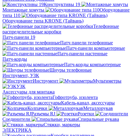
Конструктивы 19
Монтажные хомуты
Оборудование
типа 110
Оборудование типа KRONE (Тайвань)
Телефонные
распределительные коробки
Патч-панели 19
Патч панели телефонные
Патч-панели компьютерные
Патч-панели настенные
Патч-корды
Патч-корды компьютерные
Шнуры телефонные
Инструмент, УЗК
Инструмент
Мультиметры
УЗК
Аксессуары для монтажа
Гофротруба, изолента
Кабель-канал, аксессуары
Колпачки
Металлорукав
Разъемы RJ
Розетки
Соединители
Спиральные рукава
Стяжки, маркеры
ЭЛЕКТРИКА
Коробки распаячные