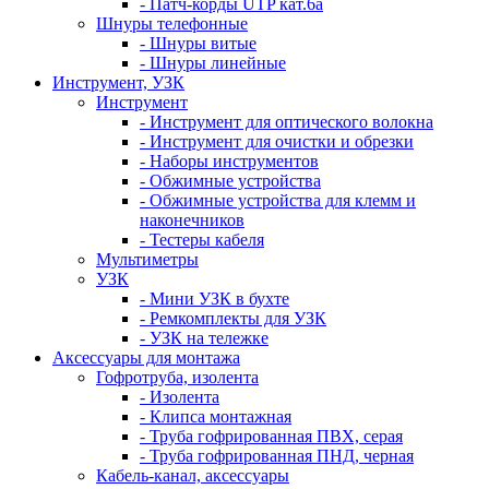
- Патч-корды UTP кат.6а
Шнуры телефонные
- Шнуры витые
- Шнуры линейные
Инструмент, УЗК
Инструмент
- Инструмент для оптического волокна
- Инструмент для очистки и обрезки
- Наборы инструментов
- Обжимные устройства
- Обжимные устройства для клемм и
наконечников
- Тестеры кабеля
Мультиметры
УЗК
- Мини УЗК в бухте
- Ремкомплекты для УЗК
- УЗК на тележке
Аксессуары для монтажа
Гофротруба, изолента
- Изолента
- Клипса монтажная
- Труба гофрированная ПВХ, серая
- Труба гофрированная ПНД, черная
Кабель-канал, аксессуары