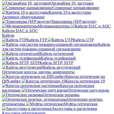
Органайзер 19, заглушки
Серверные направляющие
Крепеж 19 и аксессуары
Активное оборудование
Трансиверы (SFP модули)
Медиаконвертеры
Кабели DAC и AOC
Кабель
Кабель FTP
Кабель UTP
Кабель
для систем пожарно-охранной сигнализации
Кабель оптический
Кабель телефонный
Кабель SFTP, SSTP
Кабель акустический
Оптические кроссы, шнуры, компоненты
Кроссы оптические на
DIN-рейку
Кроссы оптические 19
Кроссы оптические
настенные
Оптические патч корды
Оптические разъемы
Оптические розетки,
аттенюаторы
Муфты оптические
Аксессуары и расходники
Кроссовое оборудование