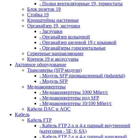
- Полки вентиляторные 19, термостаты
Блок розеток 19
Стойка 19
Кронштейны настенные
Органайзер 19, заглушки
- Заглушки
- Органайзер кольцевой
- Органайзер щелевой 19 с крышкой
- Органайзеры горизонтальные
Серверные направляющие
Крепеж 19 и аксессуары
Активное оборудование
Трансиверы (SFP модули)
- Модуль SFP промышленный (industrial)
- Модуль SFP
Медиаконвертеры
- Медиаконвертеры 1000 Мбит/с
- Медиаконвертеры под SFP
- Медиаконвертеры 10/100 Мбит/с
Кабели DAC и AOC
Кабель
Кабель FTP
- Кабель FTP 2-х и 4-х парный внутренний
(категория - 5Е; 6; 6А)
- Кабель FTP 2-х и 4-х парный наружный